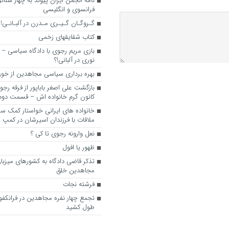
نامه انجمن ایران پیوند به چهار سناتور
فرانسوی و انگلیسی
گـروگـان گـیـری مـدرن در آلبـانـی!
کتاب شقایقهای زخمی
بازی مریم رجوی با دادگاه سیاسی – 
نوری در آلبانی!؟
بهره برداری سیاسی مجاهدین از خون
بازگشت علی اصغر باباپور از فرقه رج
کانون گرم خانواده اش – قسمت دوم
خانواده های ایرانی خواستار کمک سفی
ملاقات با فرزندان اسیرشان در کمپ
نعل وارونه رجوی تا کی ؟
ظهور یا افول
تذکر قاضی دادگاه به کشورهای میزبا
مجاهدین خلق
فرشته نجات
تجمع چهار نفره مجاهدین در فرانکفو
طول کشید