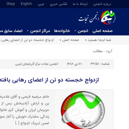
درباره انجمن
ارتباط با ما
تلکس خبری
عربي
English
Shqip
صفحه اصلی
انجمن
خانواده‌ها
مراکز انجمن
اعضاء سابق م
شما اینجا هستید »
صفحه اصلی »
ازدواج خجسته دو تن از اعضای رهایی ی
گروه :
مطالب
شناسه :
34151
20 دی 1386
انجمن نجات مرکز آذربایجان غربی
ازدواج خجسته دو تن از اعضای رهایی یافته
خانم مرضیه قرصی و آقای غلامرض
ین و ارتش آزادیبخش پس از ج
عزیزمان ایران و آغوش گرم خانواد
زندگی مشترک خویش را آغاز نمودن
ضمن تبریک ازدواج […]