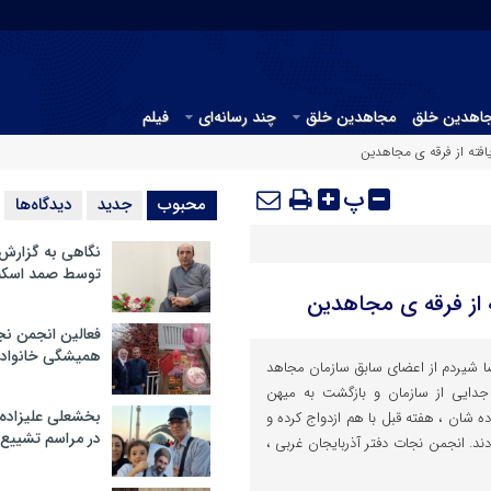
جاهدین خلق
مجاهدین خلق
چند رسانه‌ای
فیلم
افته از فرقه ی مجاهدین
پ
محبوب
جدید
دیدگاه‌ها
نگاهی به گزارش
توسط صمد اسکن
 از فرقه ی مجاهدین
فعالین انجمن نج
همیشگی خانواده
ا شیردم از اعضای سابق سازمان مجاهد
دایی از سازمان و بازگشت به میهن
بخشعلی علیزاده 
ه شان ، هفته قبل با هم ازدواج کرده و
در مراسم تشییع 
د. انجمن نجات دفتر آذربایجان غربی ،