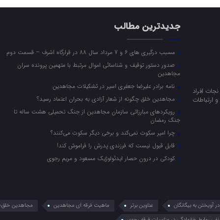
جدیدترین مطالب
مسبب درگیری های 6 و 7 مرداد سال 88 در قرارگاه اشرف – قسمت دوم
صدور دستور توقیف و شناسائی اموال مرتبط با متهمین پرونده سران
مجاهدین
نامه برادر علیرضا جعفری اسیر در تشکیلات مجاهدین
جات افراد
مجاهدین خلق چگونه از شعار آزادی به بحران اعتماد رسید؟
 ارتباطات
رویکرد‌های مبارزاتی سازمان مجاهدین از جنگ تحمیلی هشت ساله تا
جنگ رمضان
چرا امیر سکوت نمی‌کند و برخی دیگر سکوت می‌کنند؟
قابل قبول نیست که فرزندی پدرش را فراموش کند!
کودکی در درون حصار ایدئولوژیک مسعود و مریم رجوی
 آویختن به بیگانگان
عناوین برتر
ماهیت فرقه ای مجاهدین
مجاهدین خلق؛ 
نفی روابط خانوادگی در مناسبات فرقه رجوی