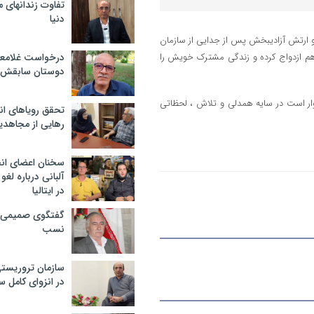
تفاوت زندانهای م
دنیا
و ارتش آزادیبخش پس از جدایی از سازمان
 هم ازدواج کرده و زندگی مشترک خویش را
درخواست غلامعلی
دوستان سابقش 
وار است در سایه همدلی و تلاش ، لحظاتی
تحقق رویاهای ان
رهایی از مجاهدی
سخنان اعضای ان
آلبانی درباره لغ
در ایتالیا
گفتگوی صمیمی با
نسب
سازمان تروریست
در انزوای کامل 