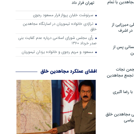
جاهدین با تمام
تهران فرار داد
سرنوشت خلبان پرواز فرار مسعود رجوی
تراژدی خانواده تیموریان در اسارتگاه مجاهدین
 میرزایی از
خلق
در اشرف
رأی مجلس شورای اسلامی درباره عدم كفایت بنی
صدر خرداد 1360
سانی پس از
مسعود و مریم رجوی و خانواده یزدان تیموریان
ن
جمن نجات
افشای عملکرد مجاهدین خلق
و تجمع مجاهدین
 رضا اکبری
ی مجاهدین خلق
سیاسی