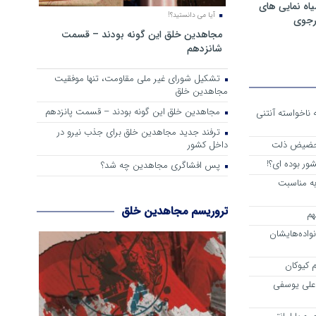
ه نمایی های
آیا می دانستید؟!
رجوی
مجاهدین خلق این گونه بودند – قسمت
شانزدهم
تشکیل شورای غیر ملی مقاومت، تنها موفقیت
مجاهدین خلق
مجاهدین خلق این گونه بودند – قسمت پانزدهم
 از واقعیت حاکم بر اشرف 3 که ناخواسته آنتنی
ترفند جدید مجاهدین خلق برای جذب نیرو در
داخل کشور
 حضیض ذلت
ور بوده ای؟!
پس افشاگری مجاهدین چه شد؟
به مناسبت
تروریسم مجاهدین خلق
هم
اده‌هایشان
 کیوکان
علی یوسفی