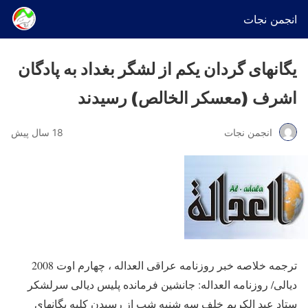
انجمن نجات
یگانهای گردان یکم از لشگر بغداد به پادگان
اشرف (معسکر الخالص) رسیدند
انجمن نجات
18 سال پیش
ترجمه خلاصه خبر روزنامه عراقی العداله ، چهارم اوت 2008
ديالی/ روزنامه العداله: جانشین فرمانده پلیس دیالی سرلشکر
ستاد عبد الکریم خلف سه شنبه شب از رسیدن کلیه یگانهای