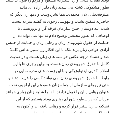
بطور مشکوکی کشته می شدند زنان دلیر آزاده ای مانند
مینوفتحعلی ،لادن محمدی، هما بشردوست و دهها زن دیگر که
حاضربه تمکین نشدند و بلهوسی رجوی نه گفتند سر به نیست
شدند. بله دوستان چنین سازمان فرقه گرا و تروریستی با
اوصافی که بطور مختصر توضیح دادم نه تنها نمی تواند دم از
حمایت از حقوق شهروندی زنان و رهایی زنان و حمایت از جنبش
آزادی خواهی زنان بزند بلکه با این افکار زن ستیزانه اش کاملا
صد و هشتاد درجه عکس خواسته های زنان هست و در ضدیت
کامل با حقوق شهروندی زنان هست. بنابراین رجوی ها با این
انقلاب کذایی ایدئولوژیکی و با این ژست های مدره نمایی در
رابطه با حقوق شهروندی زنان نمی توانند کسی را فریب دهند و
حتی نیروهای سازمان از جمله زنان عضو هم این اراجیف تحت
عنوان رهایی زنان را قبول ندارند . لذا ما شاهد زنان زیادی همانند
مردان که در سطوح شورای رهبری بودند هستیم که از این
تشکیلات زن ستیز فرار کرده و رهایی یافته اند و اکنون به
افشاگری از جنایاتی که این سازمان و بطور خاص مریم و مسعود