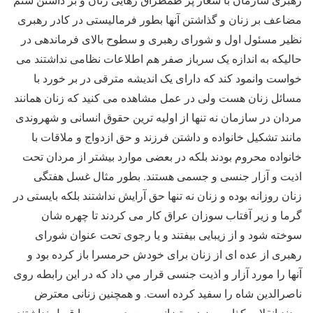
مضاعف بر زنان و گذاشتن آنها بطور فرمالیستی در کادر رهبری
نظیر مسئول اول و شورای رهبری و سطوح بالای فرماندهی در
حالیکه به اندازه یک سرباز صفر هم اطلاعات نظامی نداشتند می
خواست وانمود کند که دارای یک اندیشه مترقی در بر خورد با
مسائل زنان هست ولی در عمل مشاهده می کنید که زنان همانند
مردان در سازمان نه تنها از اولیه ترین حقوق انسانی و شهروندی
مانند تشکیل خانواده و داشتن فرزند و حق ازدواج و ملاقات با
خانواده محروم بودند بلکه در بعضی موارد بیشتر از مردان تحت
اذیت و آزار جنسی و جسمی هستند. بطور مثال غسل هفتگی
زنان روزانه بوده و زنان نه تنها حق آرایش نداشتند بلکه بایستی در
گرما و زیر آفتاب سوزان عراق کار می کردند تا چهره شان
سوخته شود و از زیبایی بیفتند و یا رجوی تحت عنوان شورای
رهبری از عده ای از زنان برای خودش حرمسرا باز کرده بود و
آنها را مورد آزار و اذیت جنسی قرار مي داد که در این رابطه روی
ناصرالدین شاه را سفید کرده است. و همچنین زنانی معترض
بودند انقلاب کذایی و زن ستیزانه مسعود و مریم را قبول نداشتند