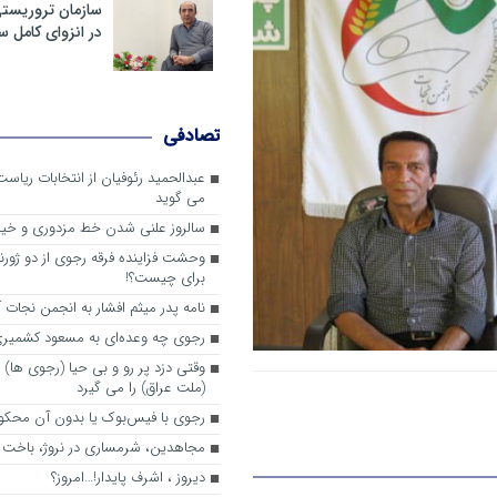
سازمان تروریست
در انزوای کامل 
تصادفی
عبدالحمید رئوفیان از انتخابات ریا
می گوید
سالروز علنی شدن خط مزدوری و خی
وحشت فزاینده فرقه رجوی از دو ژورنا
برای چیست؟!
نامه پدر میثم افشار به انجمن نجات آ
رجوی چه وعده‌ای به مسعود کشمیری 
وقتی دزد پر رو و بی حیا (رجوی ها) 
(ملت عراق) را می گیرد
رجوی با فیس‌بوک یا بدون آن محکو
مجاهدین، شرم‎ساری در نروژ، باخت در فرانسه
ديروز ، اشرف پايدار!…امروز؟