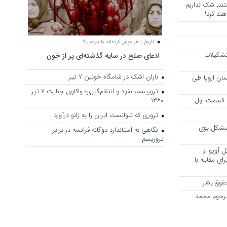
هرجا خشن ترین دشمنان ایران هستند٬ شک نداریم
ند کرد!
تاریخ را فراموش کرده‌اند یا مردم را؟
 تشکیلات
ادعای صلح در سایه گذشته‌ای پر از خون
باران اشک در شامگاه خونین 7 تیر
مان اروپا طی
تروریسم، نفوذ و انتقام‌گیری؛ واکاوی جنایت ۷ تیر
 – قسمت اول
۱۳۶۰
تروری که نتوانست ایران را به زانو درآورد
مشکل بوی
نگاهی به استاندارد دوگانه فرانسه در برابر
تروریسم
 آویو از
ی مقابله با
قوق بشر
مرحوم محمد