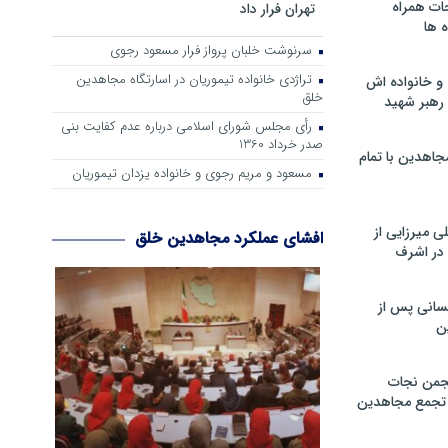
ات همراه
تهران فرار داد
 ها
سرنوشت خلبان پرواز فرار مسعود رجوی
تراژدی خانواده تیموریان در اسارتگاه مجاهدین
و خانواده اش
خلق
رهبر شهید
رأی مجلس شورای اسلامی درباره عدم كفایت بنی
صدر خرداد 1360
جاهدین با تمام
مسعود و مریم رجوی و خانواده یزدان تیموریان
 میرزایی از
افشای عملکرد مجاهدین خلق
در اشرف
سانی پس از
ن
جمن نجات
و تجمع مجاهدین