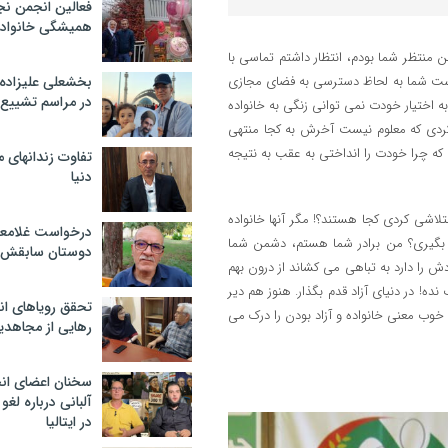
فعالین انجمن نج
همیشگی خانواده
 منتظر شما بودم، انتظار داشتم تماسی با
م دست شما به لحاظ دسترسی به فضای مجازی
بخشعلی علیزاده 
در مراسم تشییع 
 اختیار خودت نمی توانی زنگی به خانواده
 کردی که معلوم نیست آخرش به کجا منتهی
 چرا خودت را انداختی به عقب به نتیجه
تفاوت زندانهای م
دنیا
لاشی کردی کجا هستند؟! مگر آنها خانواده
درخواست غلامعلی
ها بگیری؟ من برادر شما هستم، دشمن شما
دوستان سابقش 
 را دارد به تباهی می کشاند از درون بهم
ه! در دنیای آزاد قدم بگذار. هنوز هم دیر
تحقق رویاهای ان
وب معنی خانواده و آزاد بودن را درک می
رهایی از مجاهدی
سخنان اعضای ان
آلبانی درباره لغ
در ایتالیا