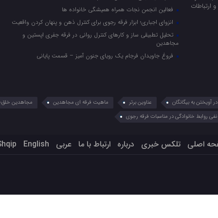
 ارتباطات
فعالین انجمن نجات همراه همیشگی خانواده ها
انزوای اجباری؛ ابزار فرقه رجوی برای کنترل ذهن و پنهان کردن واقعیت
تحلیل تطبیقی ساز و کارهای کنترل روانی در فرقه جفری اپستین و
مجاهدین
فروغ جاویدان فرجام یک رویای جنون آمیز – قسمت پایانی
 آویختن به بیگانگان
عناوین برتر
ماهیت فرقه ای مجاهدین
مجاهدین خلق؛ 
نفی روابط خانوادگی در مناسبات فرقه رجوی
حه اصلی
تلکس خبری
درباره
ارتباط با ما
عربي
English
Shqip