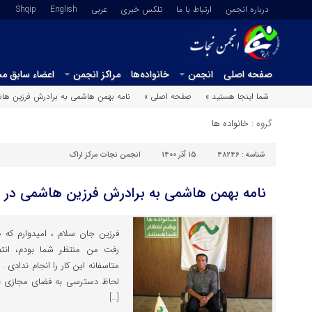
درباره انجمن
ارتباط با ما
تلکس خبری
عربي
English
Shqip
صفحه اصلی
انجمن
خانواده‌ها
مراکز انجمن
اعضاء سابق م
شما اینجا هستید »
صفحه اصلی »
نامه بهمن هاشمی به برادرش فرزین هاش
گروه :
خانواده ها
شناسه :
48246
15 آذر 1400
انجمن نجات مرکز اراک
نامه بهمن هاشمی به برادرش فرزین هاشمی در ک
فرزین جان سلام ، امیدوارم که ح
رفت من منتظر شما بودم، انت
متاسفانه این کار را انجام ندادی 
لحاظ دسترسی به فضای مجازی باز
[…]