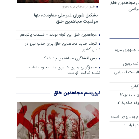
ی مجاهدین خلق
نقدی بر سخنان مریم رجوی
سیاسی
تشکیل شورای غیر ملی مقاومت، تنها
موفقیت مجاهدین خلق
مجاهدین خلق این گونه بودند – قسمت پانزدهم
ترفند جدید مجاهدین خلق برای جذب نیرو در
داخل کشور
ست جمهوری مریم
پس افشاگری مجاهدین چه شد؟
انت رجوی
مجیزگویی رجوی ها برای یک مجرم متقلب،
لیست آلبانیایی
نشانه فلاکت آنهاست
لبانی
تروریسم مجاهدین خلق
داده بود؟!
یقه صاحبخانه
م به نابودی است