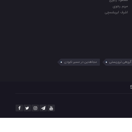
مریم رجوی
اشرف ابریشمچی
گروهی تروریستی
مجاهدین در مسیر نابودی