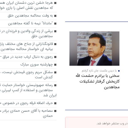
که مجاهدین نقش اصلی را بازی خواه
به وقت محاکمه مجاهدین خلق
“ماندانا” نیمه نا گفته مجاهدین
برشی از زندگی والدین و فرزندان در
مجاهدین خلق
قانونگذارانی از جناح های مختلف پارل
بیانیه ای خواستار محاکمه مجاهدین
رجوی به دنبال ارباب جدید در عراق
چهارشنبه سوری مبارک
با دیدن عکست جان تازه گرفتم
مشکل مریم رجوی قیمتش نیست، 
سخنی با برادرم حشمت الله
گندش است
کاربخش گرفتار تشکیلات
رسانه صهیونیستی خواستار حمایت تل
مجاهدین
مجاهدین و استفاده از کمپ لیبرتی برا
ایران شد
حرف اضافه فرقه رجوی در خصوص ح
مصاحبه با آقای حسن حمادی برادر 
حمادی
 در وب منتشر خواهد شد.