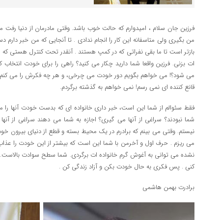
فرزین جان سلام ، امیدوارم که حالت خوب باشد. وقتی مادرمان از دنیا رفت من
من بگیری ولی متاسفانه این کار را انجام ندادی . تا آنجایی که من خبر دار
بازتر است تا ما بقی نفراتی که در کمپ هستند . آنقدر تحت کنترل هستی که به
ات بزنی. فرزین واقعا شما دارید چکار می کنید؟ راهی را برای خودت انتخاب
می شود؟! می خواهم بگویم دور خودت می چرخی، و هر چه فکرش را می کنم که
قانع کننده ای نمی رسم! نمی خواهم به گذشته برگردم.
فقط سئوالم از شما این است، خبر داری خانواده ای که بدست خودت آنها را مت
شما نبودند؟ سراغی از آنها می گیری؟ اجازه به شما می دهند سراغی از آن
نیستم. وقتی می بینم که برادرم در یک محیط بسته و قطع از دنیای بیرون خودش
می ریزم . حرف اول و آخرمن با شما این است که بیشتر از این خودت را عذاب ند
نشده می توانی به آغوش گرم خانواده ات برگردی. شما سطح سوادت بالاست. خ
کنی . پس فکری به حال خودت بکن و آزاد زندگی کن .
برادرت بهمن هاشمی