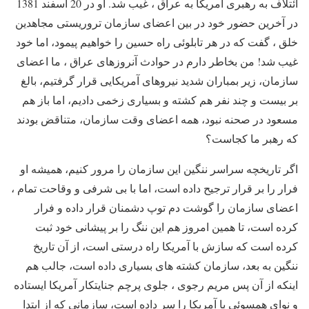
ائتلاف به رهبری آمریکا به عراق ، غیب شد. او در 20 اسفند 1381
در آخرین حضور خود در بین اعضای سازمان تروریستی مجاهدین
خلق ، گفت که در هر تابلوئی راه حسین را خواهیم پیمود، اما خود
غیب شد! من بخاطر دارم در حوادث آنروزهای عراق ، ما اعضای
سازمان، زیر بمباران شدید نیروهای آمریکایی قرار گرفتیم، بالغ
بر بیست و چند نفر هم کشته و بسیاری زخمی دادیم، اما باز هم
مسعود در صحنه نبود، همه اعضای وقت سازمان، متناقض بودند
که رهبر ما کجاست؟
اگر تاریخچه سراسر ننگین این سازمان را مرور کنیم، همیشه او
فرار را بر قرار ترجیح داده است، اما با بی شرفی و وقاحت تمام ،
اعضای سازمان را گوشت دم توپ دشمنان قرار داده و فرار
کرده است، تا همین امروز هم این ننگ را بر پیشانی خود ثبت
کرده است که سازش با آمریکا راه درستی است، از آن تاریخ
ننگین به بعد، سازمان کشته های بسیاری داده است، جالب هم
اینکه از آن پس مریم رجوی ، جلوی پرچم جنایتکار آمریکا ایستاده
و نوای همسوئی با آمریکا را سر داده است، سازمانی که از ابتدا