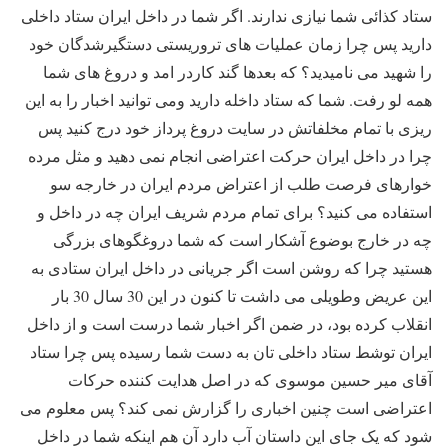
ستاد کذائی شما نیازی ندارند. اگر شما در داخل ایران ستاد داخلی
دارید پس چرا زمان عملیات های تروریستی دستگیرشدگان خود
را شهید می نامیدید؟ که بعدها گند کاردر امد و دروغ های شما
همه لو رفت. شما که ستاد داخله دارید ومی توانید اخبار را به این
ریزی با تمام مخلفاتش در سایت دروغ پرداز خود درج کنید پس
چرا در داخل ایران حرکت اعتراضی انجام نمی دهید و مثل مرده
خوارهای فرصت طلب از اعتراض مردم ایران در خارجه سو
استفاده می کنید؟ برای تمام مردم شریف ایران چه در داخل و
چه در خارج بوضوع آشکار است که شما دروغگوهای بزرگی
هستید چرا که روشن است اگر جریانی در داخل ایران ستادی به
این عریض وطویلی می داشت تا کنون در این 30 سال 30 بار
انقلاب کرده بود، در ضمن اگر اخبار شما درست است و از داخل
ایران توشط ستاد داخلی تان به دست شما رسیده پس چرا ستاد
آقای میر حسین موسوی که در اصل هدایت کننده حرکات
اعتراضی است چنین اخباری را گزارش نمی کند؟ پس معلوم می
شود که یک جای این داستان آب دارد آن هم اینکه شما در داخل