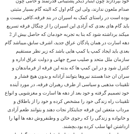
خود بپردازند چون اینبار دیگر پشتیبانی قدرتمند و حامی چون
صدام ملعون ندارند، ولی این گام اول که البته گام بسیار مثبتی
بوده است در راستای کمک به اسیران در بند فرقه،کافی نیست و
باید گام های بعدی که آزادی این اسیران را از چنگال فرقه تسریع
میکند برداشته شود که بنا به تجربه خودمان که حاصل بیش از 2
دهه اسارت در همان پادگان عراق جدید، اشرف سابق،میباشد گام
بعدی باید ایجاد کمپ یا کمپ هایی باشد که زیر نظر مستقیم
سازمان ملل متحد و صلیب سرخ جهانی و دولت عراق اداره و
کنترل شود و در این کمپ ها که بدنه این فرقه از فرماندهان و
سران ان جدا هستند نیروها بتوانند آزادانه و بدون هیچ فشار و
تلقینات مذهبی و سیاسی از طرف رهبران فرقه، در مورد آینده
خود تصمیم گرفته و خود بعد از دهه ها اسارت و مغزشویی و انواع
تلقینات راه زندگی خود را مشخص کرده و خود را از باطلاق و
مرداب متعفن این فرقه جنایتکار نجات دهند و بتوانند طعم آزادی
و خانواده و زندگی را که رجوی خائن و وطنفروش دهه ها آنها را
ازداشتن انها سلب کرده بود،بچشند.