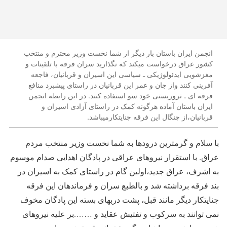
انجمن ایران باستان بار دیگر از شما نخست وزیر محترم و منتخب
کشور عراق درخواست میکند که نگذارید سران فرقه با تلقینات و
مغزشویی ایدئولوژیکی ـ سیاسی این اسیران و قربانیان، فاجعه
آفرینی کنند واز جان و عمر این قربانیان در راستای پیشبرد منافع
فرقه ای ـ تروریستی خود سو استفاده کنند. در این رابطه انجمن
ایران باستان آماده هرگونه کمک در راستای آزادی اسیران و
قربانیان،از چنگال این فرقه جنایتکارمیباشد.
با سلام و گرمترین درودها به شما نخست وزیر منتخب مردم
عراق. با استقرار نیروهای عراقی در پادگان اهدایی صدام موسوم
به اشرف، عراق جدید،اولین گام در راستای کمک به اسیران در
بند فرقه برداشته شد و بالطبع سران و فرماندهان این فرقه
جنایتکار دیگر مانند قبل، پشت دربهای بسته این پادگان مخوف
نمی توانند به سرکوب و تفتیش عقاید و …….بر علیه نیروهای