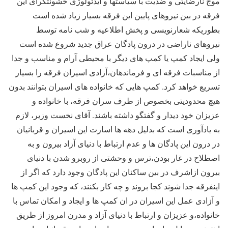
موج نارضایتی و ضدیت با سیاستها و ایدئولوژی خشونتگرای این
فرقه در بین نیروهای پایین این فرقه بسیار زیاد شده است
بطوریکه شعارنویسی و پخش اطلاعیه و شب نامه توسط
نیروهای ناراضی در درون پادگان عراق جدید شروع شده است
ولی ایجاد کمپ یا کمپ های دیگر با محیطی آرام و مناسب و جدا
از مناسبات فرقه ای و فرماندهان،آزادی اسیران فرقه را بسیار
تسریع خواهد کرد. کمپ هایی که خانواده های اسیران بتوانند بدون
هیچ محدودیتی بخصوص از طرف سران فرقه، با خانواده و
عزیزان خود دیدار و گفتگو داشته باشند. آقای نخست وزیر، لازم
به یادآوری است که بدلیل دهه ها اسارت این اسیران و قربانیان
در درون این پادگان ها و عدم ارتباط با دنیای آزاد بیرون و به
اصطلاح در غار بودن،ترس و وحشتی از روبرو شدن با دنیای
بیرون ازاشرف در بین ساکنان این پادگان وجود دارد که اگر از
اینفرقه جدا شوند کجا بروند و چه کار بکنند، که وجود این کمپ ها
و آزادی عمل این اسیران در ان کمپ ها و ایجاد و امکان تماس با
خانواده،و عزیزان و ارتباط با دنیای آزاد و مدرن امروز از طریق