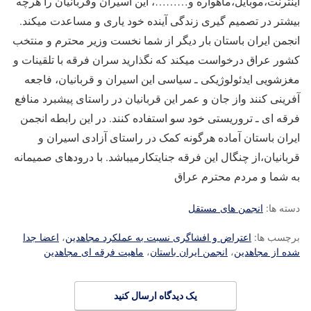
اینترنت،موبایل،ماهواره و………، این اسیران وقربانیان را هرچه
بیشتر در تصمیم گیری زندگی آینده خود یاری و مساعدت میکند.
انجمن ایران باستان بار دیگر از شما نخست وزیر محترم و منتخب
کشور عراق درخواست میکند که نگذارید سران فرقه با تلقینات و
مغزشویی ایدئولوژیکی ـ سیاسی این اسیران و قربانیان، فاجعه
آفرینی کنند واز جان و عمر این قربانیان در راستای پیشبرد منافع
فرقه ای ـ تروریستی خود سو استفاده کنند. در این رابطه انجمن
ایران باستان آماده هرگونه کمک در راستای آزادی اسیران و
قربانیان،از چنگال این فرقه جنایتکارمیباشد. با درودهای صمیمانه
به شما و مردم محترم عراق
دسته ها:
انجمن های مستقل
برچسب ها:
اعتراض و افشاگری نسبت به عملکرد مجاهدین
،
اعضا جدا
شده از مجاهدین
،
انجمن ایران باستان
،
ماهیت فرقه ای مجاهدین
یک دیدگاه ارسال کنید