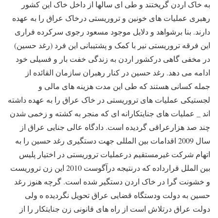
به خاک اردن گریختند و طی ای سالها از داخل خاک این کشور
رهبری عملیات های خونین و تروریستی درخاک عراق را به عهده
دارند. بنا برشواهد و دلایل موجود مسعود رجوی سرکرده فراری
این فرقه تروریستی نیر با کمک و پشتیبانی این فرد (رغد حسین)
در مخفی گاهی درکشور اردن به زندگی خفت بار و فسیلی خود
ادامه می دهد. رغد حسین در کنار رهبران سازمان القائده از
جمله کسانی هستند که طی این مدت هزینه های مالی و
لجستیکی عملیات های تروریستی در خاک عراق را به عهده داشته
اند _ عملیات های جنایتکارانه ای که منجر به کشته و زخمی شدن
چند صد هزارعراقی گردیده است. دادگاه عالی جنایی عراق از
سال 2009 اقدامات بین المللی جهت دستگیری رغد حسین را به
اتهام شرکت غیرمستقیم درعملیات تروریستی در اختیار پلیس
بین الملل قرارداده که درنتیجه درآگوست 2010 این زن تروریست
و خشونت گرا در خاک اردن دستگیر شده است. گرچه هنوز رغد
حسین به دولت ودستگاه قضایی عراق تحویل نگردیده ه ولی
دولت عراق درتلاش است از راه های قانونی زن جنایتکار را از