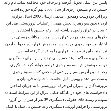
پلیس بین الملل تحویل گرفته و درخاک خود محاکمه نماید. نام رغد
حسین بانام مسعود رجوی از سال 2003 بهم گره خورده است
زیرا این دودوست وهمخون قدیمی ازسال 2003 (سال فراربه
اردن) بدین سو رهبری بخش مهمی ازعملیات تروریستی طی این
7 سال درعراق رابعهده داشته اند _ رغد حسین با استفاده از
دلارهای مسروقه مردم عراق دراین مدت امکانات زیستی در
اختیار مسعود رجوی مزدور پدر معدومش قرارداده و دولت اردن
نیز امنیت این تروریست فراری را به عهده گرفته است _
دستگیری و محاکمه رغد حسین بی تردید راه را برای دستگیری
دوست وهمخونش مسعود رجوی فراهم خواهد کرد. دستگیری
رغد حسین آدرس بسیار روشنی از مخفی گاه مسعود رجوی
بدست می دهد و بهمین دلیل بجاست تا خانواده قربانیان و
ترورشدگان و اسیران این فرقه تروریستی با به جریان انداختن
دادخواست های خود در دادگاه جنایی عراق از این شرایط استفاده
نموده و زمینه های حقوقی دستگیری 39 نفر از سران این گروه
تروریستی را فراهم آورند.. دستگیری رغد حسین بی شک با کمک