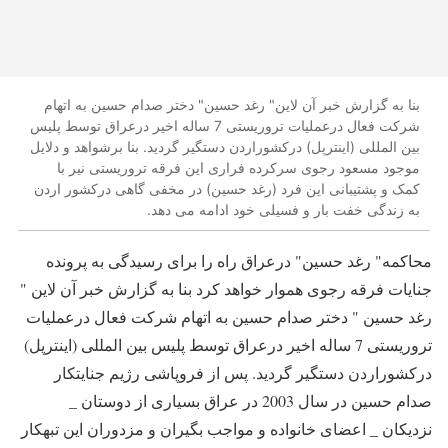
بنا به گزارش خبر آن لاین" رغد حسین" دختر صدام حسین به اتهام
شرکت فعال درعملیات تروریستی 7 ساله اخیر درعراق توسط پلیس
بین المللی (اینترپل) درکشوراردن دستگیر گردید. بنا برشواهد و دلایل
موجود مسعود رجوی سرکرده فراری این فرقه تروریستی نیر با
کمک و پشتیبانی این فرد (رغد حسین) در مخفی گاهی درکشور اردن
به زندگی خفت بار و فسیلی خود ادامه می دهد.
محاکمه" رغد حسین" درعراق راه را برای رسیدگی به پرونده
جنایات فرقه رجوی هموار خواهد کرد بنا به گزارش خبر آن لاین "
رغد حسین " دختر صدام حسین به اتهام شرکت فعال درعملیات
تروریستی 7 ساله اخیر درعراق توسط پلیس بین المللی (اینترپل)
درکشوراردن دستگیر گردید. پس از فروپاشی رژیم جنایتکار
صدام حسین در سال 2003 در عراق بسیاری از دوستان _
نزدیکان _ اعضای خانواده و مواجب بگیران و مزدوران این تبهکار