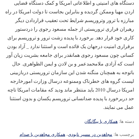
دستگاه های امنیتی و اطلاعاتی امریکا و کمک دستگاه قضایی
اردن مهیا وممکن گردیده و بنابراین بجاست تا دولت امریکا در راه
مبارزه با ترور وتروریسم شرایط تحت تعقیب قراردادن دیگر
رهبران فراری تروریستی از جمله مسعود رجوی را دردستور
کاری خود قرار دهد. برخورد با پدیده زشت ترور و تروریسم برای
برقراری امنیت درجهان یک قائده است و استثنا ندارد _ آزاد بودن
کسانی چون مسعود رجوی همانقدر برای جامعه بشریت زیان آور
است که آزادی ملامحمدعمر و بن لادن و ایمن الظواهری. حال
باتوجه به همچنان منگنه شدن این سازمان تروریستی دربازبینی
لیست گروه های خطرناک وممنوعه درسال وزارت امورخارجه
امریکا درسال 2010 باید منتظر ماند ودید که مقامات امریکا تاچه
حد دربرخورد با پدیده ضدانسانی تروریسم یکسان و بدون استثنا
عمل می نمایند.
دسته ها:
همکاری با بیگانگان
برچسب ها:
مجاهدین در مسیر نابودی
،
همکاری مجاهدین با صدام