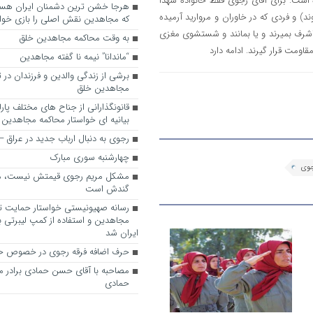
 است. برای آقای رجوی فقط خانواده شهدا
 و فردی که در خاوران و مروارید آرمیده
که مجاهدین نقش اصلی را بازی خواه
 اشرف بمیرند و یا بمانند و شستشوی مغزی
به وقت محاکمه مجاهدین خلق
اومت قرار گیرند. ادامه دارد
“ماندانا” نیمه نا گفته مجاهدین
برشی از زندگی والدین و فرزندان در
مجاهدین خلق
قانونگذارانی از جناح های مختلف پارل
بیانیه ای خواستار محاکمه مجاهدین
رجوی به دنبال ارباب جدید در عراق
چهارشنبه سوری مبارک
جوی
مشکل مریم رجوی قیمتش نیست، 
گندش است
رسانه صهیونیستی خواستار حمایت تل
مجاهدین و استفاده از کمپ لیبرتی برا
ایران شد
حرف اضافه فرقه رجوی در خصوص ح
مصاحبه با آقای حسن حمادی برادر 
حمادی