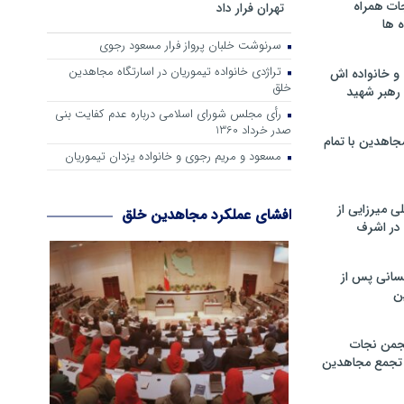
ات همراه
تهران فرار داد
 ها
سرنوشت خلبان پرواز فرار مسعود رجوی
تراژدی خانواده تیموریان در اسارتگاه مجاهدین
و خانواده اش
خلق
رهبر شهید
رأی مجلس شورای اسلامی درباره عدم كفایت بنی
صدر خرداد 1360
جاهدین با تمام
مسعود و مریم رجوی و خانواده یزدان تیموریان
 میرزایی از
افشای عملکرد مجاهدین خلق
در اشرف
سانی پس از
ن
جمن نجات
و تجمع مجاهدین