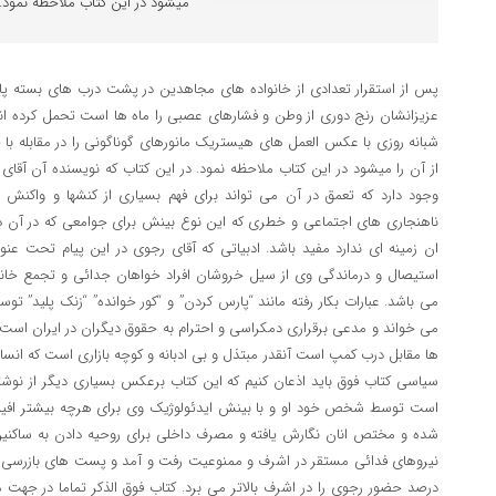
میشود در این کتاب ملاحظه نمود.
پس از استقرار تعدادی از خانواده های مجاهدین در پشت درب های بسته پاد
عزیزانشان رنج دوری از وطن و فشارهای عصبی را ماه ها است تحمل کرده اند
شبانه روزی با عکس العمل های هیستریک مانورهای گوناگونی را در مقابله با
از آن را میشود در این کتاب ملاحظه نمود. در این کتاب که نویسنده آن آقا
وجود دارد که تعمق در آن می تواند برای فهم بسیاری از کنشها و واکنش 
ناهنجاری های اجتماعی و خطری که این نوع بینش برای جوامعی که در آن دم
ان زمینه ای ندارد مفید باشد. ادبیاتی که آقای رجوی در این پیام تحت عنوا
استیصال و درماندگی وی از سیل خروشان افراد خواهان جدائی و تجمع خان
می باشد. عبارات بکار رفته مانند “پارس کردن” و “کور خوانده” “زنک پلید” ت
می خواند و مدعی برقراری دمکراسی و احترام به حقوق دیگران در ایران است 
ها مقابل درب کمپ است آنقدر مبتذل و بی ادبانه و کوچه بازاری است که انسان
سیاسی کتاب فوق باید اذعان کنیم که این کتاب برعکس بسیاری دیگر از نوش
است توسط شخص خود او و با بینش ایدئولوژیک وی برای هرچه بیشتر افیون
شده و مختص انان نگارش یافته و مصرف داخلی برای روحیه دادن به ساکنین
نیروهای فدائی مستقر در اشرف و ممنوعیت رفت و آمد و پست های بازرسی 
درصد حضور رجوی را در اشرف بالاتر می برد. کتاب فوق الذکر تماما در جهت 