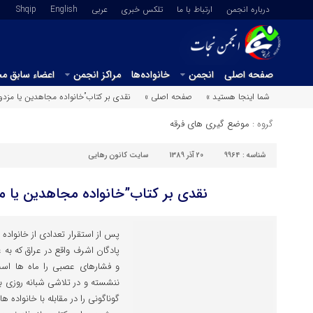
درباره انجمن
ارتباط با ما
تلکس خبری
عربي
English
Shqip
صفحه اصلی
انجمن
خانواده‌ها
مراکز انجمن
اعضاء سابق م
شما اینجا هستید »
صفحه اصلی »
نقدی بر کتاب”خانواده مجاهدین یا مزدور
گروه :
موضع گیری های فرقه
شناسه :
9964
20 آذر 1389
سایت کانون رهایی
نقدی بر کتاب”خانواده مجاهدین یا مز
پس از استقرار تعدادی از خانوا
پادگان اشرف واقع در عراق که به
و فشارهای عصبی را ماه ها است
ننشسته و در تلاشی شبانه روزی 
گوناگونی را در مقابله با خانواده 