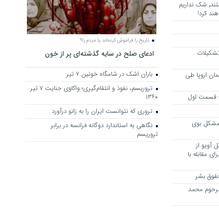
هرجا خشن ترین دشمنان ایران هستند٬ شک نداریم
ند کرد!
تاریخ را فراموش کرده‌اند یا مردم را؟
 تشکیلات
ادعای صلح در سایه گذشته‌ای پر از خون
باران اشک در شامگاه خونین 7 تیر
مان اروپا طی
تروریسم، نفوذ و انتقام‌گیری؛ واکاوی جنایت ۷ تیر
 – قسمت اول
۱۳۶۰
تروری که نتوانست ایران را به زانو درآورد
مشکل بوی
نگاهی به استاندارد دوگانه فرانسه در برابر
تروریسم
 آویو از
ی مقابله با
قوق بشر
مرحوم محمد