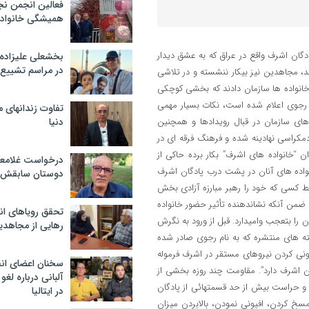
فعالین انجمن نج
همیشگی خانواده
گان اشرف واقع در عراق که به عشق دیدار
بخشعلی علیزاده 
در مراسم تشییع 
، مجاهدین نیز بیکار ننشسته و در تلاشی
 خانواده ها سازمان دادند که بخشی کوچکی
ی رجوی اعلام شده است، نکات بسیار مهمی
تفاوت زندانهای م
های سازمان در قبال رویدادها و همچنین
دنیا
کراسی نهادینه شده و فرهنگ فرقه ای در
ن “خانواده های اشرف” بکار برده حاکی از
درخواست غلامعلی
واده های آنان در پشت درب پادگان اشرف
دوستان سابقش 
وسط کسی که خود را رهبر مبارزه آزادی بخش
ضمن آنکه نشاندهنده تأثیر حضور خانواده
تحقق رویاهای ان
 را بتعجب وامیدارد. قبل از ورود به نگرش
رهایی از مجاهدی
ته های منتشره که به نام رجوی صادر شده
ی کردن نیروهای مستقر در اشرف فرموله
سخنان اعضای ان
 اشرف دارد”. مقاومت چند روزه بخشی از
آلبانی درباره لغ
و حراست بیش از حد قسمتهائی از پادگان
در ایتالیا
مسخ کردن، افیونی نمودن، بالابردن میزان