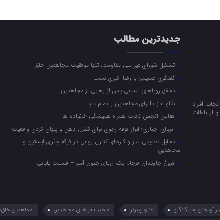
جدیدترین مطالب
تشکیل شورای غیر ملی مقاومت، تنها موفقیت مجاهدین خلق
گفتگوی صمیمی با رضا اکبری نسب
تحقق رویاهای انسانی پس از رهایی از مجاهدین
جات افراد
تفاوت زندانهای مجاهدین با تمام دنیا
 ارتباطات
فعالین انجمن نجات همراه همیشگی خانواده ها
انزوای اجباری؛ ابزار فرقه رجوی برای کنترل ذهن و پنهان کردن واقعیت
تحلیل تطبیقی ساز و کارهای کنترل روانی در فرقه جفری اپستین و
مجاهدین
فروغ جاویدان فرجام یک رویای جنون آمیز – قسمت پایانی
 آویختن به بیگانگان
عناوین برتر
ماهیت فرقه ای مجاهدین
مجاهدین خلق؛ 