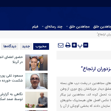
جاهدین خلق
مجاهدین خلق
چند رسانه‌ای
فیلم
ان ارتجاع”
پ
محبوب
جدید
دیدگاه‌ها
حضور اعضای انج
در کربلا
دوران ارتجاع”
مسعود تقی پوریا
شکست خورده م
ده های مجاهدین در پشت درب های بسته
 عشق دیدار عزیزانشان رنج دوری از وطن
نگاهی به گزارش
 تحمل کرده اند، مجاهدین نیز بیکار
توسط صمد اسکن
با عکس العمل های هیستریک مانورهای
ها سازمان دادند که بخشی کوچکی از آن را