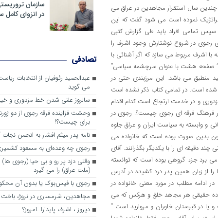
سازمان تروریست
چندین سال استقرار مجاهدین در عراق می
در انزوای کامل 
تراتژیک نموده است می شود گفت که این
 سپس تمامی افراد باید طی گزارش کتبی
قای رجوی در شروع نوشتارش وجود اشرف را
ه با اشرف مربوط می سازد که اگر آشنائی با
تصادفی
ست.” صفحه هشت با عنوان سرچشمه سیاسی”
فید منطبق می باشد. این مرزبندی حتی در
عبدالحمید رئوفیان از انتخابات ریا
می گوید
ه شده است. در تمامی کتاب ذکر نشده است
سالروز علنی شدن خط مزدوری و خی
 مزدوری و در خدمت ارتجاع است کدام اقدام
 در فرهنگ فرقه ای رجوی چیست؟. رجوی در
وحشت فزاینده فرقه رجوی از دو ژورنا
برای چیست؟!
نی و وابسته به سیاست ایران و عراق جلوه
نامه پدر میثم افشار به انجمن نجات آ
کنون بدین صورت بوده است که خانواده می
چند دقیقه ای را با یکدیگر بگذرانند. آقای
رجوی چه وعده‌ای به مسعود کشمیری 
ی برد جزء گروهی بوده است که توانسته
وقتی دزد پر رو و بی حیا (رجوی ها) 
(ملت عراق) را می گیرد
ا را از زبان همین پدر درد کشیده در آدرس
http://www.iran-interlink.org/fa/?mod=view&id=90 رجوی در ادامه مطلب در مورد معنی خانواده در
رجوی با فیس‌بوک یا بدون آن محکو
واده حقیقی هر مجاهد خلق و هرکس که می
مجاهدین، شرم‎ساری در نروژ، باخت در فرانسه
 یا در قبرستان خاوران و مروارید است ”
ديروز ، اشرف پايدار!…امروز؟