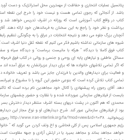
پتانسیل عملیات انتحاری و حفاظت از مهمترین محل استراتژیک و دست آورد 
باشد. از آنجائی که رجوی تمامی هست و نیست خود را خرج این نقطه اس
کتاب در واقع کتاب آموزشی است که روزانه در اشرف تدریس خواهد شد و
برداشت و نظر خود را راجع به این سخنان به فرماندهان خود ارائه دهند. آ
آنچنان بزرگ جلوه می دهد و نتیجه انتخابات در عراق را به چگونگی تنظیم رابط
شیوه های سازمانی نداشته باشیم فکر می کنیم که نقطه ثقل دنیا اشرف ا
کتاب فوق کاملا با دیدگاه ” هرکه با مانیست برماست” و دیدگاه سیاه و س
مسائل عاطفی و نیازهای پایه ای روحی و جنسی و روانی در کتاب فوق فرمول
که اگر تمامی تلاشهای خانواده ها که برای دیدار عزیزانشان به عراق آمده اند
و فعالیت برای دیدارهای والدین با فرزندان جایز می باشد و تعریف خانواده
تمامی کتاب تلاش کرده است که بنوعی حضور این گروه را نا مشروع و غیرانسا
دهد. آقای رجوی راه پیشنهادی را کانال خود مجاهدین نام برده است که تا
بایست از فیلترهای سازمانی عبورداده شده و با نظارت و حضور چشمهای سازمانی 
محمدی که هم اکنون در پشت دربهای بسته اشرف منتظر دیدار دخترش بسر م
بود از فیلترهای سازمانی عبور کند. شرح دیدارهای او و نوع مجاز این دیداره
زیربخوانید. 38
رژیم جمهوری اسلامی پس از کلی فحاشی و اخ وتف کردن می گوید که ” خان
خواهد مجاهد بماند و مجاهد بمیرد یا در ارتش آزادی و جبهه مقاومت است و