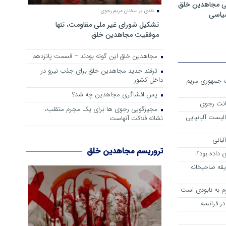
ی مجاهدین خلق
نقدی بر سخنان مریم رجوی
سیاسی
تشکیل شورای غیر ملی مقاومت، تنها
موفقیت مجاهدین خلق
مجاهدین خلق این گونه بودند – قسمت پانزدهم
ترفند جدید مجاهدین خلق برای جذب نیرو در
داخل کشور
ست جمهوری مریم
پس افشاگری مجاهدین چه شد؟
انت رجوی
مجیزگویی رجوی ها برای یک مجرم متقلب،
لیست آلبانیایی
نشانه فلاکت آنهاست
لبانی
تروریسم مجاهدین خلق
داده بود؟!
یقه صاحبخانه
م به نابودی است