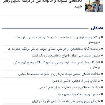
بخشعلی علیزاده و خانواده اش در مراسم تشییع رهبر
شهید
تصادفی
واکنش سخنگوی وزارت خارجه به خارج شدن مجاهدین از فهرست
تروریستها
وحشت فرقه مجاهدین از افزایش امضای طومار چالش برانگیز خانواده ها
مشاور امنیت ملی عراق: اخراج مجاهدین نزدیک است
تلخ کامی باز شدن دفتر فرقه رجوی در آمریکا با انفجارهای تروریستی
بوستون
ملاقات اعضای انجمن نجات مازندران با خانواده محمدرضا خزایی
عزاداری پس از برپایی جشنی دروغین!
درگذشت جانسوز مادر محترمه ی ابراهیم قلاجی
مسعود رجوی و تحریف مفهوم فدا
هیجان مریم رجوی سر اعتراضات بدون نتیجه در ایران