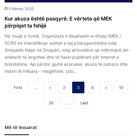
5 Nëntor, 2025
Kur akuza është pasqyrë: E vërteta që MEK
përpiqet ta fshijë
Në muajt e fundit, Organizata e Mujahedin-e-Khalq (MEK /
NCRI) ka intensifikuar sulmet e saj propagandistike ndaj
Shoqatës Nejat në Shqipëri, ndaj aktivistëve që ndihmojnë ish-
anëtarët të largohen dhe të flasin publikisht për tmerret e
brendshme. Ajo përdor gjuhë acaruese, akuza të pabaza dhe
histori të trilluara – megjithatë, çdo…
First
...
«
2
3
4
»
10
20
...
Last
Më të lexuarat