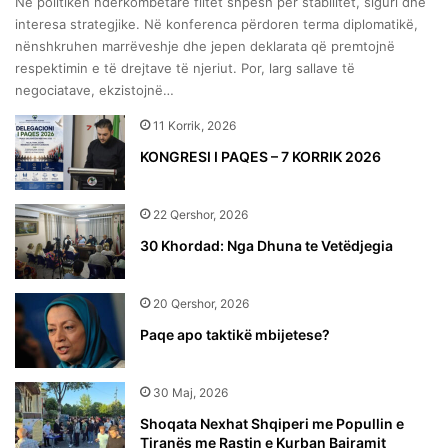
Në politikën ndërkombëtare flitet shpesh për stabilitet, siguri dhe
interesa strategjike. Në konferenca përdoren terma diplomatikë,
nënshkruhen marrëveshje dhe jepen deklarata që premtojnë
respektimin e të drejtave të njeriut. Por, larg sallave të
negociatave, ekzistojnë…
11 Korrik, 2026
KONGRESI I PAQES – 7 KORRIK 2026
22 Qershor, 2026
30 Khordad: Nga Dhuna te Vetëdjegia
20 Qershor, 2026
Paqe apo taktikë mbijetese?
30 Maj, 2026
Shoqata Nexhat Shqiperi me Popullin e
Tiranës me Rastin e Kurban Bajramit