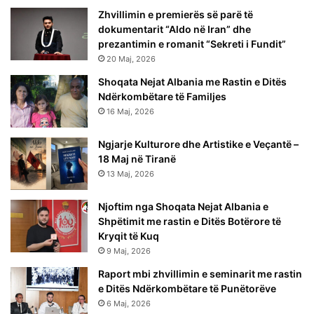
Zhvillimin e premierës së parë të
dokumentarit “Aldo në Iran” dhe
prezantimin e romanit “Sekreti i Fundit”
20 Maj, 2026
Shoqata Nejat Albania me Rastin e Ditës
Ndërkombëtare të Familjes
16 Maj, 2026
Ngjarje Kulturore dhe Artistike e Veçantë –
18 Maj në Tiranë
13 Maj, 2026
Njoftim nga Shoqata Nejat Albania e
Shpëtimit me rastin e Ditës Botërore të
Kryqit të Kuq
9 Maj, 2026
Raport mbi zhvillimin e seminarit me rastin
e Ditës Ndërkombëtare të Punëtorëve
6 Maj, 2026