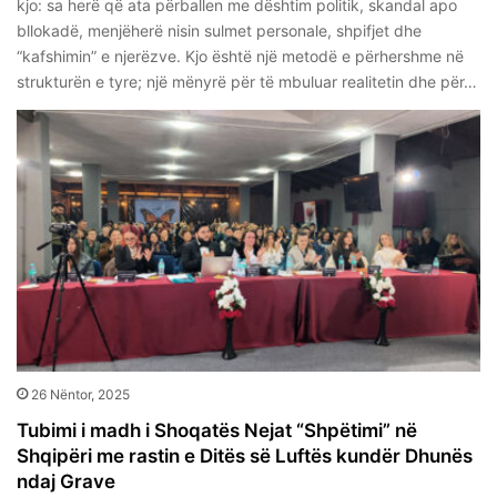
kjo: sa herë që ata përballen me dështim politik, skandal apo
bllokadë, menjëherë nisin sulmet personale, shpifjet dhe
“kafshimin” e njerëzve. Kjo është një metodë e përhershme në
strukturën e tyre; një mënyrë për të mbuluar realitetin dhe për…
26 Nëntor, 2025
Tubimi i madh i Shoqatës Nejat “Shpëtimi” në
Shqipëri me rastin e Ditës së Luftës kundër Dhunës
ndaj Grave