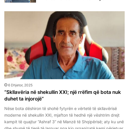
6 Dhjetor, 2025
“Skllavëria në shekullin XXI; një rrëfim që bota nuk
duhet ta injorojë”
Nëse bota dëshiron të shohë fytyrën e vërtetë të skllavërisë
moderne në shekullin XXI, mjafton të hedhë një vështrim drejt
kampit të quajtur “Ashraf 3” në Manzë të Shqipërisë; aty ku unë
dhe shumë të tjerë të larguar nga kjo organizatë kemi përjetuar