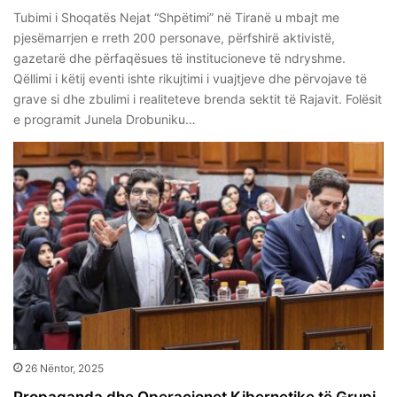
Tubimi i Shoqatës Nejat “Shpëtimi” në Tiranë u mbajt me
pjesëmarrjen e rreth 200 personave, përfshirë aktivistë,
gazetarë dhe përfaqësues të institucioneve të ndryshme.
Qëllimi i këtij eventi ishte rikujtimi i vuajtjeve dhe përvojave të
grave si dhe zbulimi i realiteteve brenda sektit të Rajavit. Folësit
e programit Junela Drobuniku…
26 Nëntor, 2025