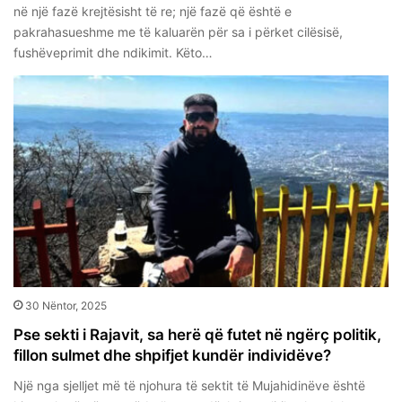
në një fazë krejtësisht të re; një fazë që është e
pakrahasueshme me të kaluarën për sa i përket cilësisë,
fushëveprimit dhe ndikimit. Këto…
30 Nëntor, 2025
Pse sekti i Rajavit, sa herë që futet në ngërç politik,
fillon sulmet dhe shpifjet kundër individëve?
Një nga sjelljet më të njohura të sektit të Mujahidinëve është