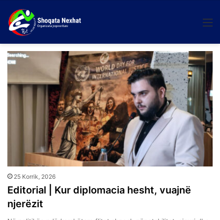
M
25 Korrik, 2026
Editorial | Kur diplomacia hesht, vuajnë
njerëzit