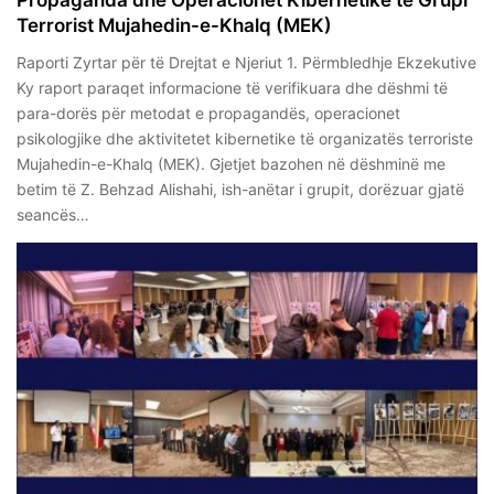
Propaganda dhe Operacionet Kibernetike të Grupi
Terrorist Mujahedin-e-Khalq (MEK)
Raporti Zyrtar për të Drejtat e Njeriut 1. Përmbledhje Ekzekutive
Ky raport paraqet informacione të verifikuara dhe dëshmi të
para-dorës për metodat e propagandës, operacionet
psikologjike dhe aktivitetet kibernetike të organizatës terroriste
Mujahedin-e-Khalq (MEK). Gjetjet bazohen në dëshminë me
betim të Z. Behzad Alishahi, ish-anëtar i grupit, dorëzuar gjatë
seancës…