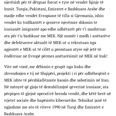
njerëzish për të dërguar forcat e tyre në vendet fqinje të
Iranit. Turqia, Pakistani, Emiratet e Bashkuara Arabe dhe
madje edhe vendet Evropiane të tilla si Gjermania, ishin
vendet ku trafikantët e qenieve njerëzore shkonin te
iranianët imigrantë apo edhe udhëtarët për t’i mashtruar
ata për t’u bashkuar me MEK. Një numër i madh i anëtarëve
dhe defektuesve aktualë të MEK-ut u rekrutuan nga
agjentët e MEK-ut të cilët u premtuan atyre një jetë të
ëndërruar në Evropë përmes anëtarësimit në MEK në Irak!
Vite më vonë, me dëbimin e grupit nga Iraku dhe
zhvendosjen e tij në Shqipëri, projekti i ri për udhëheqësit e
MEK ishte të përshkallëzonte kaosin dhe sabotimin në Iran.
Në mënyrë që gjoja të destabilizojnë qeverinë iraniane, ata
përpiqen të gjejnë operativë brenda vendit, dhe këtë herë në
rrjetet sociale dhe hapësirën kibernetike. Teknikat janë të
ngjashme me ato të viteve 1990 në Turqi dhe Emiratet e
Bashkuara Arabe.