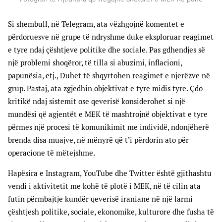
Si shembull, në Telegram, ata vëzhgojnë komentet e
përdoruesve në grupe të ndryshme duke eksploruar reagimet
e tyre ndaj çështjeve politike dhe sociale. Pas gdhendjes së
një problemi shoqëror, të tilla si abuzimi, inflacioni,
papunësia, etj., Duhet të shqyrtohen reagimet e njerëzve në
grup. Pastaj, ata zgjedhin objektivat e tyre midis tyre. Çdo
kritikë ndaj sistemit ose qeverisë konsiderohet si një
mundësi që agjentët e MEK të mashtrojnë objektivat e tyre
përmes një procesi të komunikimit me individë, ndonjëherë
brenda disa muajve, në mënyrë që t’i përdorin ato për
operacione të mëtejshme.
Hapësira e Instagram, YouTube dhe Twitter është gjithashtu
vendi i aktivitetit me kohë të plotë i MEK, në të cilin ata
futin përmbajtje kundër qeverisë iraniane në një larmi
çështjesh politike, sociale, ekonomike, kulturore dhe fusha të