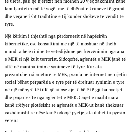
të ulëta, pasi që njerëzit nën moshën 20 vjeç zakonisht kanë
familjaritetin më të vogël me të dhënat e krimeve të grupit
dhe veçanërisht tradhtinë e tij kundër shokëve të vendit të
tyre.
Një kërkim i thjeshtë nga përdoruesit në hapësirën
kibernetike, ose konsultimi me një të moshuar në thelb
mund ta bëjë rininë të vetëdijshme për kërcënimin nga ana
e MEK si një kult terrorist. Sidoqoftë, agjentët e MEK janë të
aftë në manipulimin e synimeve të tyre. Kur ata
prezantohen si anëtarë të MEK, prania në internet në rrjetin
social bëhet përparësia e tyre për të drejtuar synimin e tyre
në një mënyrë të tillë që ai ose ajo të bëjë të gjitha pyetjet
dhe paqartësitë nga agjentët e MEK. Caqet e mashtruara
kanë rrëfyer plotësisht se agjentët e MEK-ut kanë theksuar
vazhdimisht se nëse kanë ndonjë pyetje, ata duhet ta pyesin
veten!