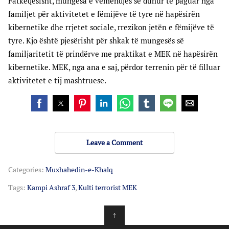
Fatkeqësisht, mungesa e vëmendjes së duhur të paguar nga
familjet për aktivitetet e fëmijëve të tyre në hapësirën
kibernetike dhe rrjetet sociale, rrezikon jetën e fëmijëve të
tyre. Kjo është pjesërisht për shkak të mungesës së
familjaritetit të prindërve me praktikat e MEK në hapësirën
kibernetike. MEK, nga ana e saj, përdor terrenin për të filluar
aktivitetet e tij mashtruese.
Leave a Comment
Categories:
Muxhahedin-e-Khalq
Tags:
Kampi Ashraf 3
,
Kulti terrorist MEK
↑