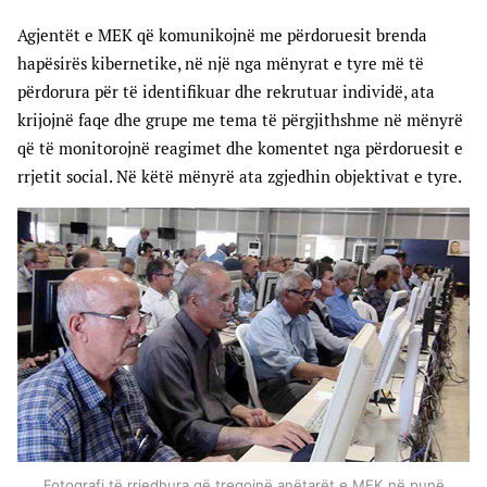
Agjentët e MEK që komunikojnë me përdoruesit brenda
hapësirës kibernetike, në një nga mënyrat e tyre më të
përdorura për të identifikuar dhe rekrutuar individë, ata
krijojnë faqe dhe grupe me tema të përgjithshme në mënyrë
që të monitorojnë reagimet dhe komentet nga përdoruesit e
rrjetit social. Në këtë mënyrë ata zgjedhin objektivat e tyre.
Fotografi të rrjedhura që tregojnë anëtarët e MEK në punë