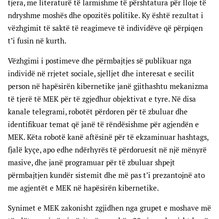
tjera, me literaturë të larmishme të përshtatura për lloje të
ndryshme moshës dhe opozitës politike. Ky është rezultat i
vëzhgimit të saktë të reagimeve të individëve që përpiqen
t’i fusin në kurth.
Vëzhgimi i postimeve dhe përmbajtjes së publikuar nga
individë në rrjetet sociale, sjelljet dhe interesat e secilit
person në hapësirën kibernetike janë gjithashtu mekanizma
të tjerë të MEK për të zgjedhur objektivat e tyre. Në disa
kanale telegrami, robotët përdoren për të zbuluar dhe
identifikuar temat që janë të rëndësishme për agjendën e
MEK. Këta robotë kanë aftësinë për të ekzaminuar hashtags,
fjalë kyçe, apo edhe ndërhyrës të përdoruesit në një mënyrë
masive, dhe janë programuar për të zbuluar shpejt
përmbajtjen kundër sistemit dhe më pas t’i prezantojnë ato
me agjentët e MEK në hapësirën kibernetike.
Synimet e MEK zakonisht zgjidhen nga grupet e moshave më