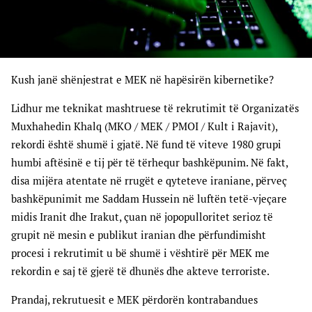
Kush janë shënjestrat e MEK në hapësirën kibernetike?
Lidhur me teknikat mashtruese të rekrutimit të Organizatës
Muxhahedin Khalq (MKO / MEK / PMOI / Kult i Rajavit),
rekordi është shumë i gjatë. Në fund të viteve 1980 grupi
humbi aftësinë e tij për të tërhequr bashkëpunim. Në fakt,
disa mijëra atentate në rrugët e qyteteve iraniane, përveç
bashkëpunimit me Saddam Hussein në luftën tetë-vjeçare
midis Iranit dhe Irakut, çuan në jopopulloritet serioz të
grupit në mesin e publikut iranian dhe përfundimisht
procesi i rekrutimit u bë shumë i vështirë për MEK me
rekordin e saj të gjerë të dhunës dhe akteve terroriste.
Prandaj, rekrutuesit e MEK përdorën kontrabandues