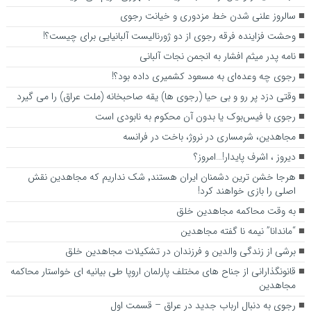
سالروز علنی شدن خط مزدوری و خیانت رجوی
وحشت فزاینده فرقه رجوی از دو ژورنالیست آلبانیایی برای چیست؟!
نامه پدر میثم افشار به انجمن نجات آلبانی
رجوی چه وعده‌ای به مسعود کشمیری داده بود؟!
وقتی دزد پر رو و بی حیا (رجوی ها) یقه صاحبخانه (ملت عراق) را می گیرد
رجوی با فیس‌بوک یا بدون آن محکوم به نابودی است
مجاهدین، شرم‎ساری در نروژ، باخت در فرانسه
ديروز ، اشرف پايدار!…امروز؟
هرجا خشن ترین دشمنان ایران هستند٬ شک نداریم که مجاهدین نقش
اصلی را بازی خواهند کرد!
به وقت محاکمه مجاهدین خلق
“ماندانا” نیمه نا گفته مجاهدین
برشی از زندگی والدین و فرزندان در تشکیلات مجاهدین خلق
قانونگذارانی از جناح های مختلف پارلمان اروپا طی بیانیه ای خواستار محاکمه
مجاهدین
رجوی به دنبال ارباب جدید در عراق – قسمت اول