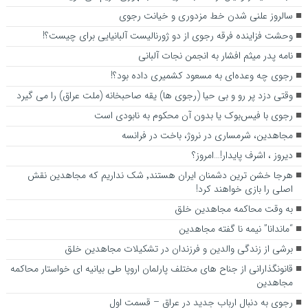
سالروز علنی شدن خط مزدوری و خیانت رجوی
وحشت فزاینده فرقه رجوی از دو ژورنالیست آلبانیایی برای چیست؟!
نامه پدر میثم افشار به انجمن نجات آلبانی
رجوی چه وعده‌ای به مسعود کشمیری داده بود؟!
وقتی دزد پر رو و بی حیا (رجوی ها) یقه صاحبخانه (ملت عراق) را می گیرد
رجوی با فیس‌بوک یا بدون آن محکوم به نابودی است
مجاهدین، شرم‎ساری در نروژ، باخت در فرانسه
ديروز ، اشرف پايدار!…امروز؟
هرجا خشن ترین دشمنان ایران هستند٬ شک نداریم که مجاهدین نقش
اصلی را بازی خواهند کرد!
به وقت محاکمه مجاهدین خلق
“ماندانا” نیمه نا گفته مجاهدین
برشی از زندگی والدین و فرزندان در تشکیلات مجاهدین خلق
قانونگذارانی از جناح های مختلف پارلمان اروپا طی بیانیه ای خواستار محاکمه
مجاهدین
رجوی به دنبال ارباب جدید در عراق – قسمت اول