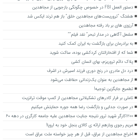
دستور العمل FBI در خصوص چگونگی بازجویی از مجاهدین
هشتگ “تروریست‌های مجاهدین خلق” باز هم ترند ایکس شد
آرزوی های بر باد رفته مجاهدین
مشعل آگاهی در مدار تبحر” نقد فیلم””
به برادرمان برای بازگشت به ایران کمک کنید
شما که از افتخاراتتان کردکشی بوده، ساکت شوید
پلاک دائم تروریزم، بهای انسان ‎کشی
درد دل مادری در رنج دوری فرزند اسیرش در اشرف
از مجاهدین به عنوان یک‌زندانی حفاظت می‌شود
تطمیع جایگزین توجیه!
تاملی بر فرار کادرهای تشکیلاتی مجاهدین از کمپ موقت ترانزیت
در صورت جدایی و بازگشت رضا همه جوره حمایتش میکنیم
1200کارگر شهید ترور نتیجه جنایت مجاهدین علیه جامعه کارگری در دهه ۶۰
مریم رجوی وبازهم ارائه ی کالای بنجل خود به اروپا!
اخراج مجاهدین از عراق، قبل از هر چيز خواسته ملت عراق است