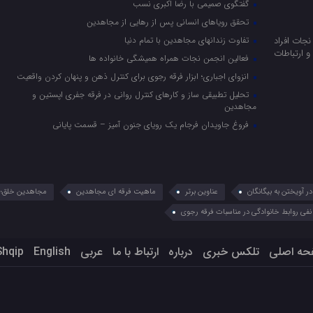
گفتگوی صمیمی با رضا اکبری نسب
تحقق رویاهای انسانی پس از رهایی از مجاهدین
جات افراد
تفاوت زندانهای مجاهدین با تمام دنیا
 ارتباطات
فعالین انجمن نجات همراه همیشگی خانواده ها
انزوای اجباری؛ ابزار فرقه رجوی برای کنترل ذهن و پنهان کردن واقعیت
تحلیل تطبیقی ساز و کارهای کنترل روانی در فرقه جفری اپستین و
مجاهدین
فروغ جاویدان فرجام یک رویای جنون آمیز – قسمت پایانی
 آویختن به بیگانگان
عناوین برتر
ماهیت فرقه ای مجاهدین
مجاهدین خلق؛ 
نفی روابط خانوادگی در مناسبات فرقه رجوی
حه اصلی
تلکس خبری
درباره
ارتباط با ما
عربي
English
Shqip