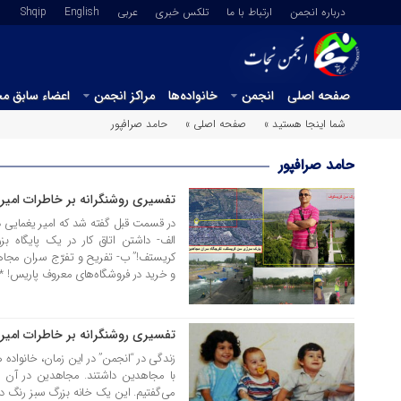
درباره انجمن
ارتباط با ما
تلکس خبری
عربي
English
Shqip
صفحه اصلی
انجمن
خانواده‌ها
مراکز انجمن
اعضاء سابق م
شما اینجا هستید »
صفحه اصلی »
حامد صرافپور
حامد صرافپور
تفسیری روشنگرانه بر خاطرات امی
30 تیر 1405
در قسمت قبل گفته شد که امیر یغمایی در
الف- داشتن اتاق کار در یک پایگاه 
و خرید در فروشگاه‌های معروف پاریس! **
تفسیری روشنگرانه بر خاطرات امیر
23 تیر 1405
زندگی در “انجمن” در این زمان، خانواده‌ 
با مجاهدین داشتند. مجاهدین در آن ز
می‌گفتیم. این یک خانه بزرگ سبز رنگ در 