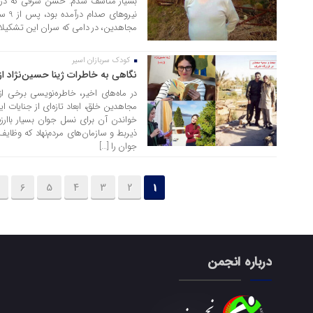
بسیار متأسف شدم. حسن شرقی که در ا
نیرو
مجاهدین، در دامی که سران این تشکیلات 
کودک‌ سربازان اسیر
10 خرداد 1405
نگاهی به خاطرات ژینا حسین‌نژاد ا
در ماه‌های اخیر، خاطره‌نویسی برخی از
مجاهدین خلق، ابعاد تازه‌ای از جنایات 
خواندن آن برای نسل جوان بسیار باار
ذیربط و سازمان‌های مردم‌نهاد که وظای
جوان را […]
6
5
4
3
2
1
درباره انجمن