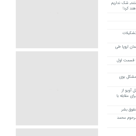
هرجا خشن ترین دشمنان ایران هستند٬ شک نداریم
ند کرد!
 تشکیلات
مان اروپا طی
 – قسمت اول
مشکل بوی
 آویو از
ی مقابله با
قوق بشر
مرحوم محمد