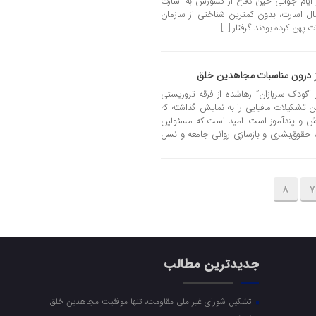
یام جوانی حین دفاع از کشورش به اسارت
های صدام درآمده بود، پس از 9 سال اسارت، بدون کمترین شناختی از سازمان
پهن کرده بودند گرفتار […]
ز درون مناسبات مجاهدین خلق
 “کودک ‌سربازان” رهاشده از فرقه تروریستی
این تشکیلات مافیایی را به نمایش گذاشته که
زش و پندآموز است. امید است که مسئولین
ف حقوق‌بشری و بازسازی روانی جامعه و نسل
8
7
جدیدترین مطالب
تشکیل شورای غیر ملی مقاومت، تنها موفقیت مجاهدین خلق