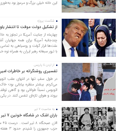
این خانه خیلی بزرگ و مرموز بود به‌طوری 
شکست پروژه
20 تیر 1405
از تشکیل دولت موقت تا انتشار یاو
چهارماه از جنایت آمریکا در تجاوز ب
چندجانبه آمریکا برای همه جهانیان 
ملت‌ها قرار گرفت و روسیاهی به تمامی ج
با ترور سبعانه رهبر ایران به همراه نوه خ
از اردن تا پاریس
16 تیر 1405
تفسیری روشنگرانه بر خاطرات امیر
در طول سفر، تنها در انتهای عقب اتوب
می‌کردم. بیشتر منظره بیابانی بود؛ خاک 
اتوبوس نسبتاً طولانی بود و گاهی توقف‌
بروند و هوای تازه‌ای تنفس کنند. در یکی ا
به مناسبت 7 تیر
08 تیر 1405
باران اشک در شامگاه خونین 7 تیر
حزب جمهوری