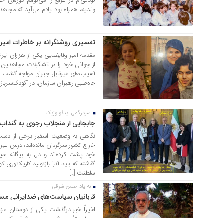
کودکی‌ام در عراق را می‌توانم دوره‌ا
والدینم همراه بود. یادم می‌آید که مجاهدی
تفسیری روشنگرانه بر خاطرات امیر 
24 خرداد 1405
مقدمه امیر وفایغمایی یکی از هزاران ایر
از جوانی خود را در تشکیلات مجاهدین خ
آسیب‌های غیرقابل جبران مواجه گشت. از
جاه‌طلبی رهبران سازمان، در “کودک‌سرباز
سردرگمی ایدئولوژیک
13 خرداد 1405
جابجایی از منجلاب رجوی به گنداب 
نگاهی به وضعیت اسفبار برخی از دست‌
خارج کشور سرگردان مانده‌اند، درس عب
سلطنت […]
به یاد حسن شرقی
11 خرداد 1405
قربانیان سیاست‌های ضدایرانی مس
اخیراً خبر درگذشت یکی از دوستان عزیزِ