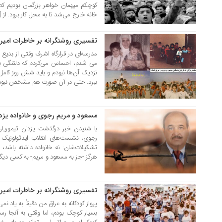
خانه خارج می‌شد تا به محل کار برود. از [
تفسیری روشنگرانه بر خاطرات امی
07 تیر 1405
مدرسه‌ای در قرارگاه اشرف وقتی از بدیع
می شدم، احساس می‌کردم که دلتنگی برای 
نزدیک آن‌ها نبودم و باید شش روز کامل 
ببرد. حتی در آن صورت هم مشخص نبود 
مسعود و مریم رجوی و خانواده یزدا
31 خرداد 1405
با شنیدن خبر درگذشت یزدان تیموریان،
رجوی، نشست‌های انقلاب ایدئولوژیک 
تشکیلات‌شان: نه خانواده داشته باشد، ن
هرگز -جز به مسعود و مریم- به کسی دیگر 
تفسیری روشنگرانه بر خاطرات امیر
30 خرداد 1405
پرواز کودکانه به عراق من دقیقاً به یاد نم
بسیار کوچک بودم، اما وقتی به آنجا رسی