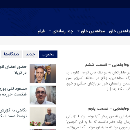
جاهدین خلق
مجاهدین خلق
چند رسانه‌ای
فیلم
محبوب
جدید
دیدگاه‌ها
ر وفا یغمایی – قسمت ششم
حضور اعضای انج
 خاطراتش به دو نکته قابل توجه اشاره دارد:
در کربلا
بزرگ مجاهدین، واقع در منطقه “سرژی سن
کریستف!” ب- تفریح و تفرّج سران مجاهدین و اعضای شورا در پارک‎های جنگلی و خورد
مسعود تقی پوریا
ب: نکته بعد […]
شکست خورده م
 وفایغمایی – قسمت پنجم
نگاهی به گزارش
توسط صمد اسکن
هواداری که من پیش آنها بودم، ارتباط نزدیکی
مان یک دفتر داشتند که ما به آن “انجمن”
موربی بود که ما به‌طور مرتب آنجا می‌رفتیم.