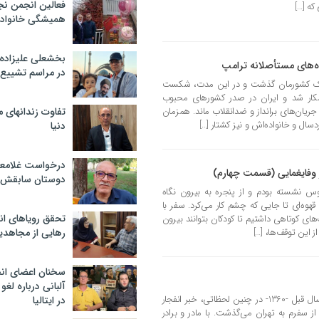
فعالین انجمن نج
که […]
همیشگی خانواده
بخشعلی علیزاده 
ه‌های مستأصلانه ترامپ
در مراسم تشییع 
ه خاک کشورمان گذشت و در این مدت، شکست
آشکار شد و ایران در صدر کشورهای محبوب
ریان‌های برانداز و ضدانقلاب ماند. همزمان
تفاوت زندانهای م
ردسال و خانواده‌اش و نیز کشتار […]
دنیا
درخواست غلامعلی
 وفایغمایی (قسمت چهارم)
دوستان سابقش 
وس نشسته بودم و از پنجره به بیرون نگاه
قهوه‌ای تا جایی که چشم کار می‌کرد. سفر با
تحقق رویاهای ان
های کوتاهی داشتیم تا کودکان بتوانند بیرون
ز این توقف‌ها، […]
رهایی از مجاهدی
سخنان اعضای ان
آلبانی درباره لغ
الان صبحگاه 8 تیر است… درست 45 سال قبل -1360- در چنین لحظاتی، خبر انفجار
در ایتالیا
 را شنیدم. حدود 3 هفته از سفرم به تهران می‌گذشت. با مادر و برادر