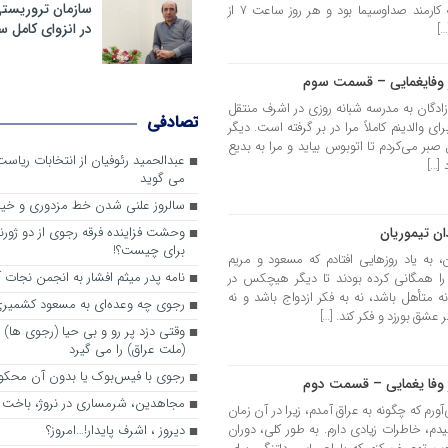
سازمان تروریست
کوچکم میهمان خواهر بزرگمان بودیم که کارمند صداوسیما بود و هر روز ساعت 7 از
در انزوای کامل 
…]
ر وفایغمایی – قسمت سوم
 زادگان به مدرسه شبانه روزی در اشرف منتقل
تصادفی
والدینم کاملاً مرا در بر گرفته است. دیگر
صبر می‌کردم تا اتوبوس بیاید و مرا به بدیع
عبدالحمید رئوفیان از انتخابات ریا
[…]
می گوید
سالروز علنی شدن خط مزدوری و خی
ن تیموریان
وحشت فزاینده فرقه رجوی از دو ژورنا
برای چیست؟!
 به یاد روزهایی افتادم که مسعود و مریم
نامه پدر میثم افشار به انجمن نجات آ
را همگانی کرده بودند تا دیگر هیچکس در
ه متأهل باشد، نه به فکر ازدواج باشد و نه
رجوی چه وعده‌ای به مسعود کشمیری 
عشق بورزد و فکر کند. […]
وقتی دزد پر رو و بی حیا (رجوی ها) 
(ملت عراق) را می گیرد
رجوی با فیس‌بوک یا بدون آن محکو
 وفا یغمایی – قسمت دوم
مجاهدین، شرم‎ساری در نروژ، باخت در فرانسه
ی‌آورم که چگونه به عراق آمدم، زیرا در آن زمان
دم، خاطرات زیادی دارم. به طور کلی، دوران
ديروز ، اشرف پايدار!…امروز؟