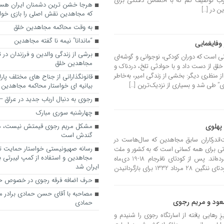
ی خوب توصیف کنم که با احساس دلتنگی برای
ن در […]
که مجاهدین نقش اصلی را بازی خواه
به وقت محاکمه مجاهدین خلق
“ماندانا” نیمه نا گفته مجاهدین
وفایغمایی
برشی از زندگی والدین و فرزندان در
انی است که دوران کودکی، نوجوانی و گوشه‌ای
مجاهدین خلق
لق از دست داد و با حوادثی تلخ، دردناک و
 منظری دیگر: بخشی از زندگی امیر، به‌خاطر
قانونگذارانی از جناح های مختلف پارل
ی” طی شد و بسیاری از نزدیک‌ترین […]
بیانیه ای خواستار محاکمه مجاهدین
رجوی به دنبال ارباب جدید در عراق
چهارشنبه سوری مبارک
پهلوی
مشکل مریم رجوی قیمتش نیست، 
گندش است
اندرکاران سابق مجاهدین که سال‌هاست در
رسانه صهیونیستی خواستار حمایت تل
رتی برای همه کسانی است که به کشور و ملت
مجاهدین و استفاده از کمپ لیبرتی برا
خود پشت کرده‌اند و دل به بیگانه سپرده‌اند. پس از کودتای نافرجام 18-19 دی‌ماه
ایران شد
گذشته که باید آنرا بازتولید کاریکاتوری کودتای ننگین 28 مرداد 1332 برای بازگردانیدن
حرف اضافه فرقه رجوی در خصوص ح
مصاحبه با آقای حسن حمادی برادر 
عود و مریم رجوی
حمادی
 رهایی یافته از اسارتگاه رجوی را شنیدم و