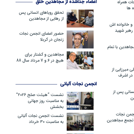
اعضاء جداشده از مجاهدین خلق
ات همراه
 ها
تحقق رویاهای انسانی پس
از رهایی از مجاهدین
و خانواده اش
رهبر شهید
حضور اعضای انجمن نجات
زنجان در کربلا
جاهدین با تمام
مجاهدین و کشتار برای
هیچ در 6 و 7 مرداد سال 88
 میرزایی از
در اشرف
انجمن نجات آلبانی
سانی پس از
نشست “هیئت صلح ۲۰۲۶”
ن
به مناسبت روز جهانی
بخشش
جمن نجات
نشست انجمن نجات آلبانی
و تجمع مجاهدین
به مناسبت ۳۰ خرداد