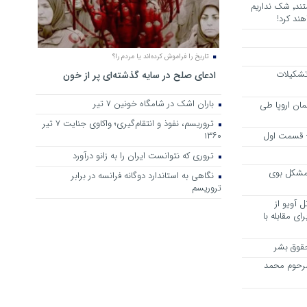
هرجا خشن ترین دشمنان ایران هستند٬ شک نداریم
ند کرد!
تاریخ را فراموش کرده‌اند یا مردم را؟
 تشکیلات
ادعای صلح در سایه گذشته‌ای پر از خون
باران اشک در شامگاه خونین 7 تیر
مان اروپا طی
تروریسم، نفوذ و انتقام‌گیری؛ واکاوی جنایت ۷ تیر
 – قسمت اول
۱۳۶۰
تروری که نتوانست ایران را به زانو درآورد
مشکل بوی
نگاهی به استاندارد دوگانه فرانسه در برابر
تروریسم
 آویو از
ی مقابله با
قوق بشر
مرحوم محمد