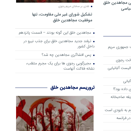
ی مجاهدین خلق
نقدی بر سخنان مریم رجوی
سیاسی
تشکیل شورای غیر ملی مقاومت، تنها
موفقیت مجاهدین خلق
مجاهدین خلق این گونه بودند – قسمت پانزدهم
ترفند جدید مجاهدین خلق برای جذب نیرو در
داخل کشور
ست جمهوری مریم
پس افشاگری مجاهدین چه شد؟
انت رجوی
مجیزگویی رجوی ها برای یک مجرم متقلب،
لیست آلبانیایی
نشانه فلاکت آنهاست
لبانی
تروریسم مجاهدین خلق
داده بود؟!
یقه صاحبخانه
م به نابودی است