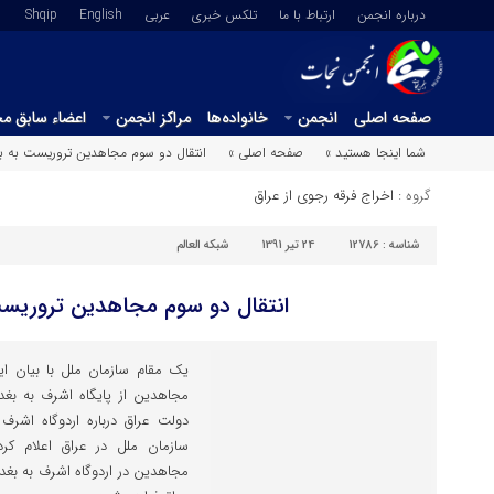
درباره انجمن
ارتباط با ما
تلکس خبری
عربي
English
Shqip
صفحه اصلی
انجمن
خانواده‌ها
مراکز انجمن
اعضاء سابق م
شما اینجا هستید »
صفحه اصلی »
انتقال دو سوم مجاهدین تروریست به ب
گروه :
اخراج فرقه رجوی از عراق
شناسه :
12786
24 تیر 1391
شبکه العالم
انتقال دو سوم مجاهدین تروریست
یک مقام سازمان ملل با بیان ای
مجاهدین از پایگاه اشرف به بغ
دولت عراق درباره اردوگاه اشرف
سازمان ملل در عراق اعلام کر
مجاهدین در اردوگاه اشرف به بغدا