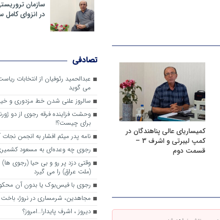
سازمان تروریست
در انزوای کامل 
تصادفی
عبدالحمید رئوفیان از انتخابات ریا
می گوید
سالروز علنی شدن خط مزدوری و خی
وحشت فزاینده فرقه رجوی از دو ژورنا
برای چیست؟!
کمیساریای عالی پناهندگان در
نامه پدر میثم افشار به انجمن نجات آ
کمپ لیبرتی و اشرف 3 –
رجوی چه وعده‌ای به مسعود کشمیری 
قسمت دوم
وقتی دزد پر رو و بی حیا (رجوی ها) 
(ملت عراق) را می گیرد
رجوی با فیس‌بوک یا بدون آن محکو
مجاهدین، شرم‎ساری در نروژ، باخت در فرانسه
ديروز ، اشرف پايدار!…امروز؟