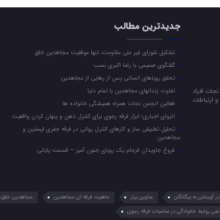
جدیدترین مطالب
تشکیل شورای غیر ملی مقاومت، تنها موفقیت مجاهدین خلق
گفتگوی صمیمی با رضا اکبری نسب
تحقق رویاهای انسانی پس از رهایی از مجاهدین
جات افراد
تفاوت زندانهای مجاهدین با تمام دنیا
 ارتباطات
فعالین انجمن نجات همراه همیشگی خانواده ها
انزوای اجباری؛ ابزار فرقه رجوی برای کنترل ذهن و پنهان کردن واقعیت
تحلیل تطبیقی ساز و کارهای کنترل روانی در فرقه جفری اپستین و
مجاهدین
فروغ جاویدان فرجام یک رویای جنون آمیز – قسمت پایانی
 آویختن به بیگانگان
عناوین برتر
ماهیت فرقه ای مجاهدین
مجاهدین خلق؛ 
نفی روابط خانوادگی در مناسبات فرقه رجوی