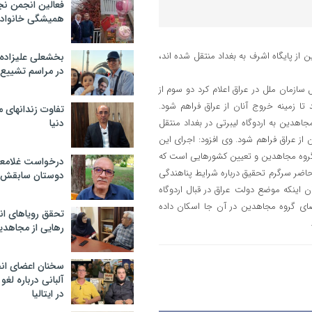
فعالین انجمن نج
همیشگی خانواده
از پایگاه اشرف به بغداد منتقل شده اند،
بخشعلی علیزاده 
در مراسم تشییع 
ل سازمان ملل در عراق اعلام کرد دو سوم از
تا زمینه خروج آنان از عراق فراهم شود.
تفاوت زندانهای م
جاهدین به اردوگاه لیبرتی در بغداد منتقل
دنیا
 از عراق فراهم شود. وی افزود: اجرای این
 گروه مجاهدین و تعیین کشورهایی است که
درخواست غلامعلی
حاضر سرگرم تحقیق درباره شرایط پناهندگی
دوستان سابقش 
اینکه موضع دولت عراق در قبال اردوگاه
ای گروه مجاهدین در آن جا اسکان داده
تحقق رویاهای ان
رهایی از مجاهدی
سخنان اعضای ان
آلبانی درباره لغ
در ایتالیا