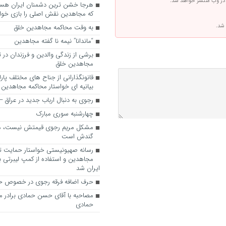
 در وب منتشر خواهد شد.
که مجاهدین نقش اصلی را بازی خواه
 شد.
به وقت محاکمه مجاهدین خلق
“ماندانا” نیمه نا گفته مجاهدین
برشی از زندگی والدین و فرزندان در
مجاهدین خلق
قانونگذارانی از جناح های مختلف پارل
بیانیه ای خواستار محاکمه مجاهدین
رجوی به دنبال ارباب جدید در عراق
چهارشنبه سوری مبارک
مشکل مریم رجوی قیمتش نیست، 
گندش است
رسانه صهیونیستی خواستار حمایت تل
مجاهدین و استفاده از کمپ لیبرتی برا
ایران شد
حرف اضافه فرقه رجوی در خصوص ح
مصاحبه با آقای حسن حمادی برادر 
حمادی