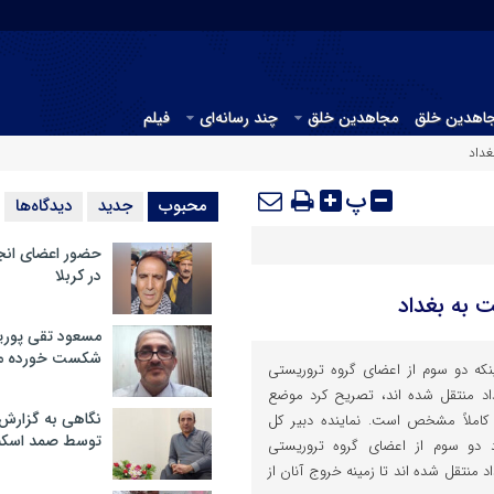
جاهدین خلق
مجاهدین خلق
چند رسانه‌ای
فیلم
غداد
پ
محبوب
جدید
دیدگاه‌ها
حضور اعضای انج
در کربلا
 به بغداد
مسعود تقی پوریا
شکست خورده م
نکه دو سوم از اعضای گروه تروریستی
داد منتقل شده اند، تصریح کرد موضع
نگاهی به گزارش
 کاملاً مشخص است. نماینده دبیر کل
توسط صمد اسکن
د دو سوم از اعضای گروه تروریستی
د منتقل شده اند تا زمینه خروج آنان از