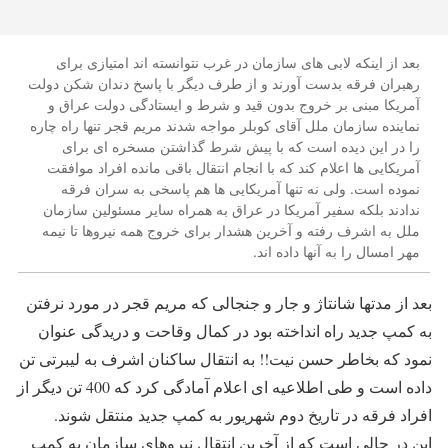
بعد از اینکه لابی های سازمان در غرب نتوانسته اند امتیازی برای
رهبران فرقه بدست آورند و از طرف دیگر با پاسخ دندان شکن دولت
آمریکا مبنی بر خروج بدون قید و شرط و ایستادگی دولت عراق و
نماینده سازمان ملل آقای کوبلر مواجه شدند مریم قجر تنها راه چاره
را در این دیده است که با پیش شرط گذاشتن مسخره ای برای
آمریکایی ها اعلام کند که با انجام انتقال باقی مانده افراد موافقت
نموده است. ولی نه تنها آمریکایی ها هم پاسخی به سران فرقه
ندادند بلکه سفیر آمریکا در عراق به همراه سایر مسئولین سازمان
ملل به اشرف رفته و آخرین هشدار برای خروج همه نیروها تا نیمه
مهر امسال را به آنها داده اند.
بعد از مدتها شانتاژ و جار و جنجالی که مریم قجر در مورد نرفتن
به کمپ جدید راه انداخته بود در کمال وقاحت و دریدگی عنوان
نمود که بخاطر حسن نیت!! به انتقال ساکنان اشرف به لیبرتی تن
داده است و طی اطلاعیه ای اعلام آمادگی کرد که 400 تن دیگر از
افراد فرقه در تاریخ دوم شهریور به کمپ جدید منتقل شوند.
این در حالی است که از آخرین انتقال نیروهای سازمان به کمپ