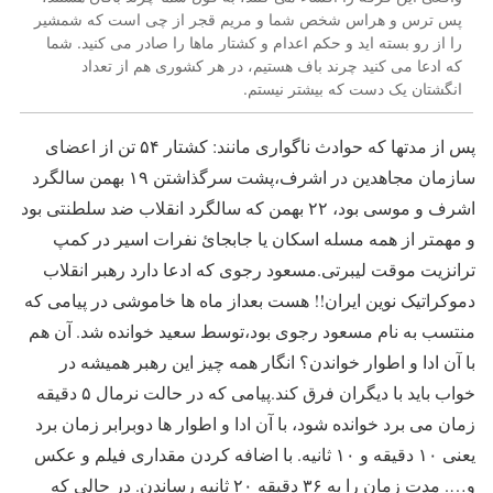
پس ترس و هراس شخص شما و مریم قجر از چی است که شمشیر
را از رو بسته اید و حکم اعدام و کشتار ماها را صادر می کنید. شما
که ادعا می کنید چرند باف هستیم، در هر کشوری هم از تعداد
انگشتان یک دست که بیشتر نیستم.
پس از مدتها که حوادث ناگواری مانند: کشتار ۵۴ تن از اعضای
سازمان مجاهدین در اشرف،پشت سرگذاشتن ۱۹ بهمن سالگرد
اشرف و موسی بود، ۲۲ بهمن که سالگرد انقلاب ضد سلطنتی بود
و مهمتر از همه مسله اسکان یا جابجائ نفرات اسیر در کمپ
ترانزیت موقت لیبرتی.مسعود رجوی که ادعا دارد رهبر انقلاب
دموکراتیک نوین ایران!! هست بعداز ماه ها خاموشی در پیامی که
منتسب به نام مسعود رجوی بود،توسط سعید خوانده شد. آن هم
با آن ادا و اطوار خواندن؟ انگار همه چیز این رهبر همیشه در
خواب باید با دیگران فرق کند.پیامی که در حالت نرمال ۵ دقیقه
زمان می برد خوانده شود، با آن ادا و اطوار ها دوبرابر زمان برد
یعنی ۱۰ دقیقه و ۱۰ ثانیه. با اضافه کردن مقداری فیلم و عکس
و…. مدت زمان را به ۳۶ دقیقه ۲۰ ثانیه رساندن. در حالی که