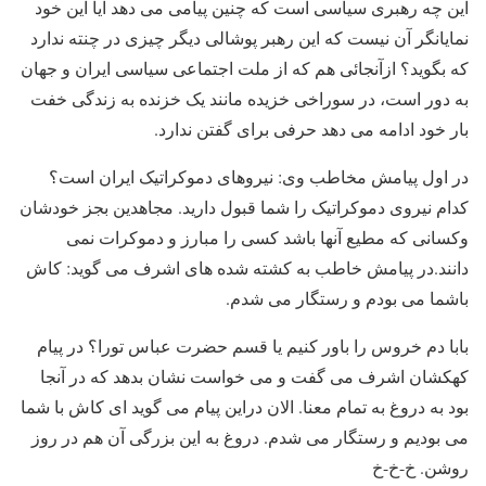
این چه رهبری سیاسی است که چنین پیامی می دهد آیا این خود
نمایانگر آن نیست که این رهبر پوشالی دیگر چیزی در چنته ندارد
که بگوید؟ ازآنجائی هم که از ملت اجتماعی سیاسی ایران و جهان
به دور است، در سوراخی خزیده مانند یک خزنده به زندگی خفت
بار خود ادامه می دهد حرفی برای گفتن ندارد.
در اول پیامش مخاطب وی: نیروهای دموکراتیک ایران است؟
کدام نیروی دموکراتیک را شما قبول دارید. مجاهدین بجز خودشان
وکسانی که مطیع آنها باشد کسی را مبارز و دموکرات نمی
دانند.در پیامش خاطب به کشته شده های اشرف می گوید: کاش
باشما می بودم و رستگار می شدم.
بابا دم خروس را باور کنیم یا قسم حضرت عباس تورا؟ در پیام
کهکشان اشرف می گفت و می خواست نشان بدهد که در آنجا
بود به دروغ به تمام معنا. الان دراین پیام می گوید ای کاش با شما
می بودیم و رستگار می شدم. دروغ به این بزرگی آن هم در روز
روشن. خ-خ-خ