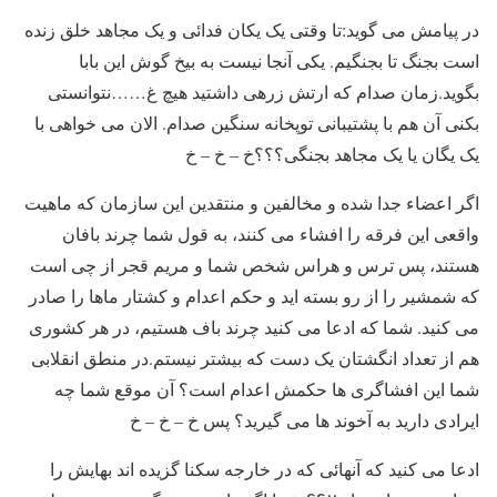
در پیامش می گوید:تا وقتی یک یکان فدائی و یک مجاهد خلق زنده
است بجنگ تا بجنگیم. یکی آنجا نیست به بیخ گوش این بابا
بگوید.زمان صدام که ارتش زرهی داشتید هیچ غ……نتوانستی
بکنی آن هم با پشتیبانی توپخانه سنگین صدام. الان می خواهی با
یک یگان یا یک مجاهد بجنگی؟؟؟خ – خ – خ
اگر اعضاء جدا شده و مخالفین و منتقدین این سازمان که ماهیت
واقعی این فرقه را افشاء می کنند، به قول شما چرند بافان
هستند، پس ترس و هراس شخص شما و مریم قجر از چی است
که شمشیر را از رو بسته اید و حکم اعدام و کشتار ماها را صادر
می کنید. شما که ادعا می کنید چرند باف هستیم، در هر کشوری
هم از تعداد انگشتان یک دست که بیشتر نیستم.در منطق انقلابی
شما این افشاگری ها حکمش اعدام است؟ آن موقع شما چه
ایرادی دارید به آخوند ها می گیرید؟ پس خ – خ – خ
ادعا می کنید که آنهائی که در خارجه سکنا گزیده اند بهایش را