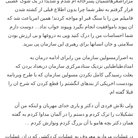
مزاراصغرهاشمیان پسرخاله ام شدم و شدیدا در یک شوک عصبی
قرار گرفتم به نظر شما چرا بدون اطلاع قبلی از کشته شدن
فامیلم من را با سنگ قبر او مواجه کردند! همین امرباعث شد که
ان پیوند باموافقیت انجام نگیرد وپیوند جواب نداد… دوست دارم
شما احساسات من را درک کنید وپی به دروغها و بی ارزش بودن
سلامتی و جان انسانها برای رهبری این سازمان پی ببرید.
به اصرارمسولین سازمان من رابرای ادامه درمان به
امدادطباطبایی نزدیک ستادمرکزی سازمان دربغداد بردن که
بعلت رسیدگی کامل نکردن مسولین سازمان که با طرح وبرنامه
بوددست اخریکی از بندهای انگشتم را قطع کردن که شرح ان را
قبلا گفته ام.
ولی تلاش فردی آن دکتر و یاری خدای مهربان و اینکه من آن
تشکیلات را ترک کردم و دستم را در آلمان مداوا کردم به گفته
همان دکتر بچه هامو با آن بزرگ کردم ونوازش کردم …
درعملیات مروارید معروف به عملیات کردکشی که دران عملیات