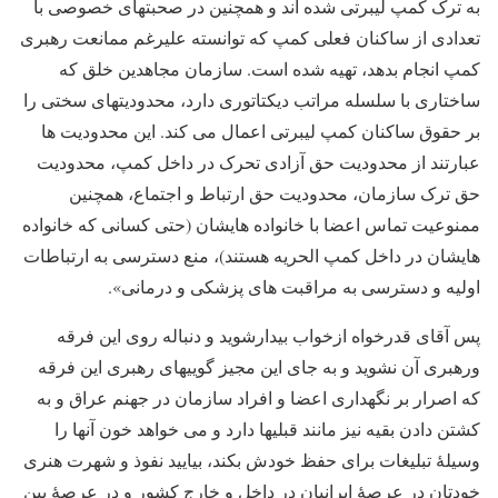
به ترک کمپ لیبرتی شده اند و همچنین در صحبتهای خصوصی با
تعدادی از ساکنان فعلی کمپ که توانسته علیرغم ممانعت رهبری
کمپ انجام بدهد، تهیه شده است. سازمان مجاهدین خلق که
ساختاری با سلسله مراتب دیکتاتوری دارد، محدودیتهای سختی را
بر حقوق ساکنان کمپ لیبرتی اعمال می کند. این محدودیت ها
عبارتند از محدودیت حق آزادی تحرک در داخل کمپ، محدودیت
حق ترک سازمان، محدودیت حق ارتباط و اجتماع، همچنین
ممنوعیت تماس اعضا با خانواده هایشان (حتی کسانی که خانواده
هایشان در داخل کمپ الحریه هستند)، منع دسترسی به ارتباطات
اولیه و دسترسی به مراقبت های پزشکی و درمانی».
پس آقای قدرخواه ازخواب بیدارشوید و دنباله روی این فرقه
ورهبری آن نشوید و به جای این مجیز گوییهای رهبری این فرقه
که اصرار بر نگهداری اعضا و افراد سازمان در جهنم عراق و به
کشتن دادن بقیه نیز مانند قبلیها دارد و می خواهد خون آنها را
وسیلۀ تبلیغات برای حفظ خودش بکند، بیایید نفوذ و شهرت هنری
خودتان در عرصۀ ایرانیان در داخل و خارج کشور و در عرصۀ بین