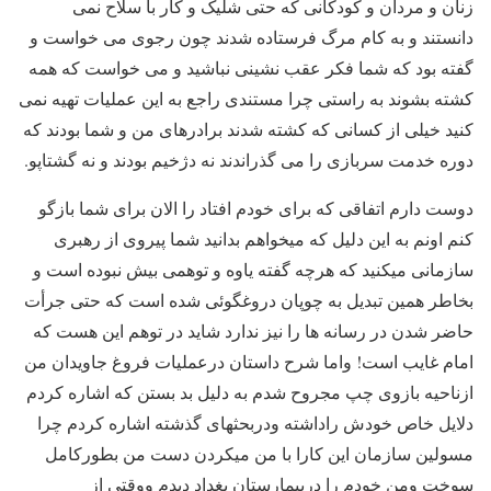
زنان و مردان و کودکانی که حتی شلیک و کار با سلاح نمی
دانستند و به کام مرگ فرستاده شدند چون رجوی می خواست و
گفته بود که شما فکر عقب نشینی نباشید و می خواست که همه
کشته بشوند به راستی چرا مستندی راجع به این عملیات تهیه نمی
کنید خیلی از کسانی که کشته شدند برادرهای من و شما بودند که
دوره خدمت سربازی را می گذراندند نه دژخیم بودند و نه گشتاپو.
دوست دارم اتفاقی که برای خودم افتاد را الان برای شما بازگو
کنم اونم به این دلیل که میخواهم بدانید شما پیروی از رهبری
سازمانی میکنید که هرچه گفته یاوه و توهمی بیش نبوده است و
بخاطر همین تبدیل به چوپان دروغگوئی شده است که حتی جرأت
حاضر شدن در رسانه ها را نیز ندارد شاید در توهم این هست که
امام غایب است! واما شرح داستان درعملیات فروغ جاویدان من
ازناحیه بازوی چپ مجروح شدم به دلیل بد بستن که اشاره کردم
دلایل خاص خودش راداشته ودربحثهای گذشته اشاره کردم چرا
مسولین سازمان این کارا با من میکردن دست من بطورکامل
سوخت ومن خودم را دربیمارستان بغداد دیدم ووقتی از