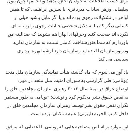
برای کسب اطلاعات به خودتان اجازه بدهید وبا خانمها چون بتول
سلطانی وزهرا سادات میرباقری یا نسرین ابراهیمی که تا همین
اواخر در تشکیلات رجوی بوده اند و یا اگر مایل باشید خیلی از
کسانی دیگر که بنا به دلایل شخصی جنایات رجوی را رسانه ای
نکرده اند صحبت کنید وحرفهای انهارا هم بشونید که صدالبته من
باوردارم که شما هنوزشناخت کاملی نسبت به سازمان ندارید
ودرتورسازمان افتاده اید وسازمان دارد ازشما بهره برداری
سیاسی می کند
یاد آور می شوم که ماه گذشته هیأت نمایندگی سازمان ملل متحد
(یونامی) طی گزارشی به شورای امنیت ملل متحد در مورد
اوضاع عراق در نیمۀ سال ۲۰۱۳ رهبری سازمان مجاهدین خلق را
به نقض حقوق بشر محکوم کرد و نوشت: «یونامی به طور مستمر
نگران نقض حقوق بشر توسط رهبران سازمان مجاهدین خلق در
داخل کمپ الحریه (لیبرتی) علیه ساکنان، بوده است.
این موارد بر اساس مصاحبه هایی که یونامی با اعضایی که موفق