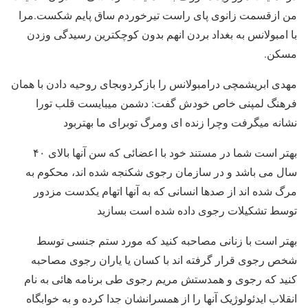
من ازقسمت زانوی پای راست تیرخوردم ساق پایم شکست.مرا
با امبولانس به بغداد بردن انهم بدون کوچکترین رسیدگی وزدن
مسکن.
مهدی ابریشمچی درامبولانس را بازکردوبجای روحیه دادن با همان
فرهنگ لمپنی خاص خودش گفت: دشمن میبایست قلب تورا
نشانه میگرفت وچرا زنده ای ومرگ توبرای ما بهتربود
بهتر است شما در مستند خود با اعضائی که سن آنها بالای ۴۰
سال می باشد و در سازمان رجوی شکنجه شده اند، محکوم به
مرگ شده اند از صدها انسانی که به آنها اتهام یکدست مزدور
توسط تشکیلات رجوی داده شده است بسازید
بهتر است با زنانی مصاحبه کنید که مورد ستم جنسی توسط
شخص رجوی قرار گرفته اند با کسان یا یاران رجوی مصاحبه
کنید که رجوی و همدستش مریم رجوی طی برنامه هائی به نام
انقلاب ایدئولوژیک آنها را از همسرانشان جدا کرده و به خوابگاه