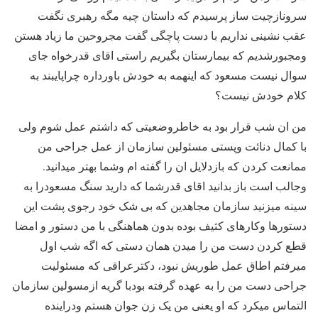
سرونازچیت ساز پرسیدم که داستان چیه مگه رهبری نگفت
عقب نشینی نداریم با دست پاچگی گفت مجروحین ما زیاد هستن
ومجبورشدیم که بیمارستان بگیریم راستی اقای قدرخواه جای
سوال نیست مسعود که اینهمه به خودش باورداره چراپایبند به
کلام خودش نیست؟
من ان شب قرار بود به خاطروضعیتی که داشتم عمل شوم ولی
با کمال دنائت وپستی مسئولین سازمان از عمل جراحی من
ممانعت کردن که بازدلایل ان را گفته ام وشما بهتر میدانید.
وجالب است باز بدانید اقای قدرشما که دارید سنگ مسعودرا به
سینه میزنید سازمان مجاهدین که بی شک خود رجوی پشت این
دستورها وکارهای کثیف بوده بدون هماهنگی با من دستور و امضا
قطع کردن دست من را میدن همان دستی که اگه شب اول
میرفتم اطاق عمل طوریش نبود، دکترعراقی که مسئولیت
جراحی دست من را به عهده گرفته بودبا گریه ازمسولین سازمان
التماس میکرد که او یعنی من یک زن جوان هستم ودراینده