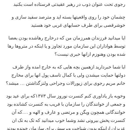
رجوی تحت عنوان ذوب در رهبر عقیدتی فرستاده است بکنید
چشمان خود را روی واقعیتها بسته اید و مترصد سفید سازی و
خوشرقصی برای طرف حسابهای غربی خود هستید
ایا میدانید فرزندان همرزمان من که درخارج رهاشده بودن بعضا
توسط هواداران این سازمان مورد تجاوز و یا اینکه در متروها رها
شده بودن وهنوزم ازانها خبری نیست؟
ایا شما خبردارید ازهمین بچه هایی که به خارج امده واز طرف
دولتها حمایت میشدن ولی با کمال تاسف پول انها برای مخارج
خانم مریم رجوی برای زیورالات وجراحی ولنزگذاشتن … میشد؟
وخوبه باز یاداوری کنم کنسرت نوروز سال ۱۳۷۳که برای عید بود
و جمعی از خوانندگان را سازمان با فریب به کنسرت کشانده بود
خوانندگانی همچون ویگن و مرتضی و عارف و الهه و ….که آن
کنسرت پخش بیرونی نشد وشما خوب میدانید که تک به تک ان
عزیزان ازاینکه بدون شناخت وپرسش برای سازمان خونده بودند