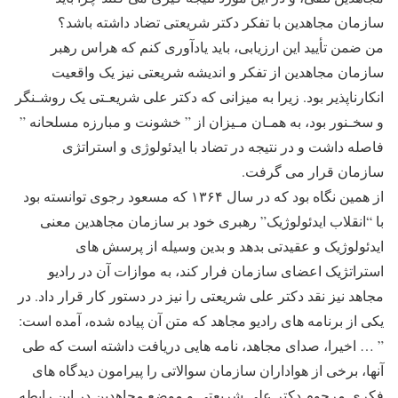
سازمان مجاهدین با تفکر دکتر شریعتی تضاد داشته باشد؟
من ضمن تأیید این ارزیابی، باید یادآوری کنم که هراس رهبر
سازمان مجاهدین از تفکر و اندیشه شریعتی نیز یک واقعیت
انکارناپذیر بود. زیرا به میزانی که دکتر علی شریعـتی یک روشـنگر
و سخـنور بود، به همـان مـیزان از ” خشونت و مبارزه مسلحانه ”
فاصله داشت و در نتیجه در تضاد با ایدئولوژی و استراتژی
سازمان قرار می گرفت.
از همین نگاه بود که در سال ۱۳۶۴ که مسعود رجوی توانسته بود
با “انقلاب ایدئولوژیک” رهبری خود بر سازمان مجاهدین معنی
ایدئولوژیک و عقیدتی بدهد و بدین وسیله از پرسش های
استراتژیک اعضای سازمان فرار کند، به موازات آن در رادیو
مجاهد نیز نقد دکتر علی شریعتی را نیز در دستور کار قرار داد. در
یکی از برنامه های رادیو مجاهد که متن آن پیاده شده، آمده است:
” … اخیرا، صدای مجاهد، نامه هایی دریافت داشته است که طی
آنها، برخی از هواداران سازمان سوالاتی را پیرامون دیدگاه های
فکری مرحوم دکتر علی شریعتی و موضع مجاهدین در این رابطه