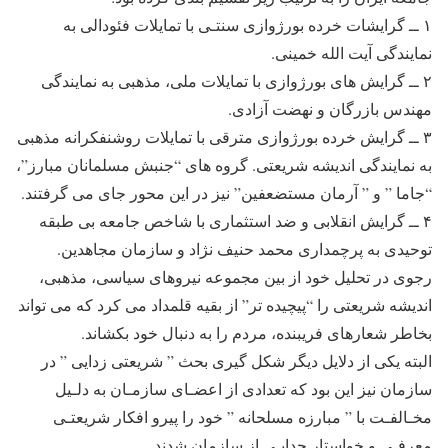
۱ ــ گرایشات خرده بورژوازی سنتـی با تمایلات فئودالی به
نمایندگی آیت الله خمینی.
۲ ــ گرایش های بورژوازی با تمایلات ملی، مذهبی به نمایندگی
مهندس بازرگان و نهضت آزادی.
۳ ــ گرایش خرده بورژوازی مترقی با تمایلات روشنفکرانه مذهبی
به نمایندگی اندیشه شریعتی. گروه های “جنبش مسلمانان مبارز”،
“جاما ” و ” آرمان مستضعفین” نیز در این محور جای می گرفتند.
۴ ــ گرایش انقلابی و ضد استثماری با شاخص جامعه بی طبقه
توحیدی به پرچمداری محمد حنیف نژاد و سازمان مجاهدین.
رجوی در تحلیل خود از بین مجموعه نیروهای سیاسی، مذهبی،
اندیشه شریعتی را “پیچیده تر” از بقیه قلمداد می کرد که می تواند
بخاطر شعارهای فریبنده، مردم را به دنبال خود بکشاند.
البته یکی از دلایل دیگر شکل گیری بحث ” شریعتی زدایی ” در
سازمان نیز این بود که تعدادی از اعضـای سازمـان به دلـیل
مخـالفـت با ” مبارزه مسلحانه ” خود را پیرو افکار شریعتـی
معرفـی و خواستار جدایـی از سازمان شدند.