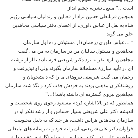
است…” منبع ـ نشریه چشم انداز
همچنین قربانعلی حسین نژاد از فعالین و زندانیان سیاسی رژیم
شاه به نقل از عباس داوری، از اعضای دفتر سیاسی مجاهدین
خلق می گوید:
” …عباس داوری (رحمان) از مسئولان رده اول سازمان
مجاهدین و مسئول سالیان من در سازمان به من می گفت
مجاهدین بارها نفر به نزد دکتر شریعتی فرستادند تا از او نوشته
ای در تأیید مبارزۀ مسلحانۀ سازمان بگیرند ولی او نپذیرفت و
رحمان می گفت شریعتی نیروهای ما را که دانشجویان و
روشنفکران مذهبی بودند به خودش جذب کرد و نگذاشت سازمان
مجاهدین نیروی گسترده ای داشته باشد!!…”:
همانطور که در بالا اشاره کردم مسعود رجوی روی شخصیت و
اندیشه دکتر علی شریعتی بسیار حساس و از رشد تفکر او در
سازمان مجاهدین هراس داشت، هر چند که به دلیل محبوبیت
فراوان دکتر علی شریعتی، آن را نه خود و نه رسانه های تبلیغاتی
مجاهدین علنی نمی کنند. بسیاری، از جمله نگارنده، عقیده دارند