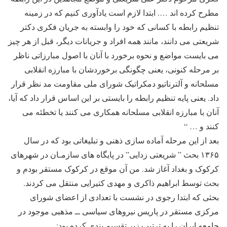
مطرح کرده اند …. ابتدا لازم است یادآوری کنیم که در زمینه
تنظیم رابطه با کسانی که خود را وابسته به جریان فکری دکتر
شریعتی می دانند، مانند همه افراد و جریانات دیگر، قبل از هر چیز
می بایست مواضع و نحوه برخورد با آنان با اصول مبارزاتی ناظر
بر مرحله کنونی، یعنی چگونگی برخوردشان با مبارزه انقلابی
مسلحانه و آلترناتیو دمکراتیک شورای ملی مقاومت مد نظر قرار
داد. یعنی پایه تنظیم رابطه را بایستی بر این اساس قرار داد که آیا،
آنان با مبارزه انقلابی مسلحانه همکاری می کنند یا تخطئه می
کنند و … “
بعد از این مرحله آماده سازی ذهنی و تبلیغاتی بود که در سال
۱۳۶۵ بحث ” شریعتی زدایی” در پایگاه های سازمـان در شهرهای
کرکوک و بغداد آغاز شد. من آن موقع در کرکوک مستقر بودم و
بحث توسط ابراهیم ذاکری و مهدی کتیرایی منتقل می کردند.
بحثی که ابتدا رجوی در نشست با تعدادی از اعضای شورای
مرکزی مستقر در پاریس نیروهای سیاسی ــ مذهبی موجود در
جامعه ایران را به ترتیب زیر تقسیم بندی کرده بود: