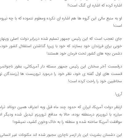
اشاره کرده که اشاره ای گنگ است!!
او به منبع مالی این گروه ها هم اشاره ای نکرده ومعلوم ننموده که با چه نیر
است!
جای تعجب است که این رئیس جمهور تسلیم شده دربرابر دولت اصلی وپنهان آ
خوبی برای فرزندان خود بسازند که خود با زیرپا گذاشتن استقلال کشور خود، س
دشمن بچه های کشور تحت فرمان خود هستند!
درقسمت آخر سخنان این رئیس جمهور مسئله دار آمریکائی، بطور ناجوانمردان
قسمت های اول گفته ی خود، نظر خود را درمورد تروریست ها (رزمندگان 
مخاطبین خود را راحت کرده است!
آری!
ازنظر دولت آمریکا، ایران که حدود چند ماه قبل وبه اعتراف همین دونالد ت
مبارزه با تروریزم درمنطقه بوده، حالا به مدافع تروریزم تبدیل شده ودیگر
موافقت آمریکا ساخته شده و منطقه را به خاک وخون کشید، نمیشود!
این دشمنان بشریت این بار ازسر ناچاری مجبور شده اند مکنونات غیر انسانی 