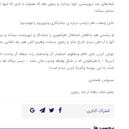
شعارهای ضد تروریستی خود بردارند و رجوی هم که همواره با بادی که اینها تول
منتشر میکند!
بااین وصف، نظر ترامپ درباره ی جنایتکاری وتروریزم را فهمیدیم!
او براستی هم مدافعان استقلال هرکشوری را جنایتکار و تروریست میداند و می
آنها را از ذهن مردم خارج سازد و رجوی بدبخت وهیزم کش هم، چه تقلایی بنف
عوض کردن جای ظالم ومظلوم، استعمار گر واستعمار زده، سلطه گر وتحت ا
آمریکا – با هرتفاوتی که در شکل وقیافه وحزب شان باشد – درسر بزنگاه ه
کمک به این پروسه وگمراه کردن مردم است!
سیروس غضنفری
عضو نجات یافته از باند رجوی
اشتراک گذاری :
برچسب ها