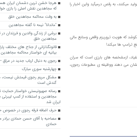
ید میکنند، به رقص درمیآید واین اخبار را
که مجاهدین نقش اصلی را بازی خواه
به وقت محاکمه مجاهدین خلق
“ماندانا” نیمه نا گفته مجاهدین
برشی از زندگی والدین و فرزندان در
کوشد که هویت تروریزم واقعی ومنابع مالی
مجاهدین خلق
ع ترامپ ها میکند!
قانونگذارانی از جناح های مختلف پارل
بیانیه ای خواستار محاکمه مجاهدین
نقیاد، ازمشخصه های بارزی است که سران
رجوی به دنبال ارباب جدید در عراق
ا نشان می دهند ووظیفه ی مطبوعات رجوی،
چهارشنبه سوری مبارک
مشکل مریم رجوی قیمتش نیست، 
گندش است
رسانه صهیونیستی خواستار حمایت تل
مجاهدین و استفاده از کمپ لیبرتی برا
ایران شد
حرف اضافه فرقه رجوی در خصوص ح
مصاحبه با آقای حسن حمادی برادر 
حمادی