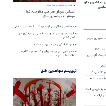
ی مجاهدین خلق
نقدی بر سخنان مریم رجوی
سیاسی
تشکیل شورای غیر ملی مقاومت، تنها
موفقیت مجاهدین خلق
مجاهدین خلق این گونه بودند – قسمت پانزدهم
ترفند جدید مجاهدین خلق برای جذب نیرو در
داخل کشور
ست جمهوری مریم
پس افشاگری مجاهدین چه شد؟
انت رجوی
مجیزگویی رجوی ها برای یک مجرم متقلب،
لیست آلبانیایی
نشانه فلاکت آنهاست
لبانی
تروریسم مجاهدین خلق
داده بود؟!
یقه صاحبخانه
م به نابودی است