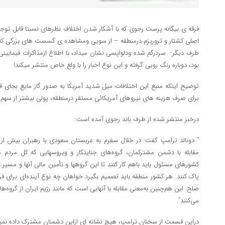
فرقه ی بیگانه پرست رجوی که با آشکار شدن اختلاف نظرهای نسبتا قابل توجه
اصلی کشتار و تروریزم درمنطقه – از سویی ومشاهده ی گسست های بزرگی که 
طرف دیگر- سردرگم شده ودلواپسی نشان میداد، با اطلاع ازمذاکرات فیمابی
بود، دوباره رنگ رویی گرفته و این نوع اخبار را با ولع خاص منتشر میکند!
توضیح اینکه منبع این اختلافات میل شدید آمریکا به صدور گاز مایع بجای
برای صرف هزینه های نیروهای آمریکائی مستقر درمنطقه، پولی بیشتر از سهم ا
درخبر منتشر شده از طرف باند رجوی آمده است:
مقابله با دشمن مشترکمان، گروه‌های جنایتکار و ویروسهایی که کل مردم 
کشورهای مسئول باید باهم کار کنند تا این گروهها و تأمین مالی آنها و مسیر 
پاک کنند. هر کشور منطقه باید تصمیم بگیرد خواهان چه نوع آینده‌ای برا
صلح. این هم‌چنین به‌معنی مقابله با آنهایی است که مانند رژیم ایران از گروه
می‌کنند”.
دراین قسمت از سخنان ترامپ، هیچ نشانه ای ازاین دشمنان مشترک داده نمیشو