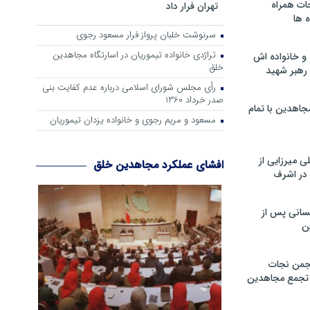
ات همراه
تهران فرار داد
 ها
سرنوشت خلبان پرواز فرار مسعود رجوی
تراژدی خانواده تیموریان در اسارتگاه مجاهدین
و خانواده اش
خلق
رهبر شهید
رأی مجلس شورای اسلامی درباره عدم كفایت بنی
صدر خرداد 1360
جاهدین با تمام
مسعود و مریم رجوی و خانواده یزدان تیموریان
 میرزایی از
افشای عملکرد مجاهدین خلق
در اشرف
سانی پس از
ن
جمن نجات
و تجمع مجاهدین