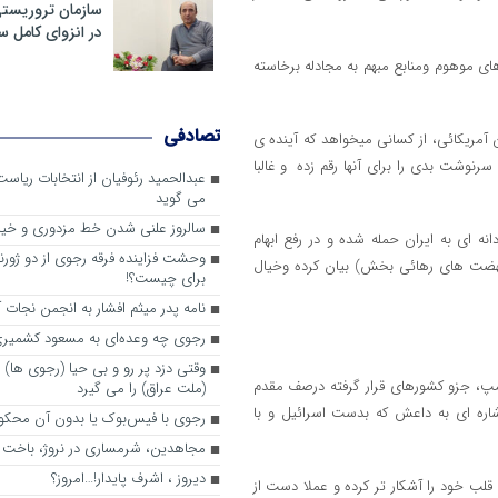
سازمان تروریست
در انزوای کامل 
وهای موهوم ومنابع مبهم به مجادله برخاسته
تصادفی
مریکائی، از کسانی میخواهد که آینده ی
رنوشت بدی را برای آنها رقم زده و غالبا
عبدالحمید رئوفیان از انتخابات ریا
می گوید
سالروز علنی شدن خط مزدوری و خی
ه ای به ایران حمله شده و در رفع ابهام
وحشت فزاینده فرقه رجوی از دو ژورنا
نهضت های رهائی بخش) بیان کرده وخیال
برای چیست؟!
نامه پدر میثم افشار به انجمن نجات آ
رجوی چه وعده‌ای به مسعود کشمیری 
وقتی دزد پر رو و بی حیا (رجوی ها) 
رامپ، جزو کشورهای قرار گرفته درصف مقدم
(ملت عراق) را می گیرد
 اشاره ای به داعش که بدست اسرائیل و با
رجوی با فیس‌بوک یا بدون آن محکو
مجاهدین، شرم‎ساری در نروژ، باخت در فرانسه
ديروز ، اشرف پايدار!…امروز؟
قلب خود را آشکار تر کرده و عملا دست از