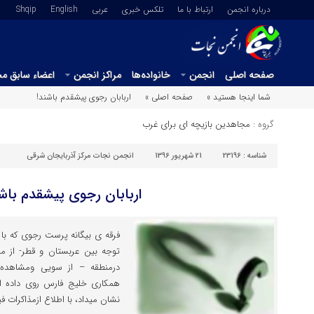
درباره انجمن
ارتباط با ما
تلکس خبری
عربي
English
Shqip
صفحه اصلی
انجمن
خانواده‌ها
مراکز انجمن
اعضاء سابق م
شما اینجا هستید »
صفحه اصلی »
اربابان رجوی پیشقدم باشند!
گروه :
مجاهدین بازیچه ای برای غرب
شناسه :
23196
21 شهریور 1396
انجمن نجات مرکز آذربایجان شرقی
اربابان رجوی پیشقدم باش
فرقه ی بیگانه پرست رجوی که با 
توجه بین عربستان و قطر- از مد
درمنطقه – از سویی ومشاهده
همکاری خلیج فارس روی داده ا
نشان میداد، با اطلاع ازمذاکرات فی