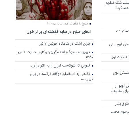
هرجا خشن ترین دشمنان ایران هستند٬ شک نداریم
ند کرد!
تاریخ را فراموش کرده‌اند یا مردم را؟
 تشکیلات
ادعای صلح در سایه گذشته‌ای پر از خون
باران اشک در شامگاه خونین 7 تیر
مان اروپا طی
تروریسم، نفوذ و انتقام‌گیری؛ واکاوی جنایت ۷ تیر
 – قسمت اول
۱۳۶۰
تروری که نتوانست ایران را به زانو درآورد
مشکل بوی
نگاهی به استاندارد دوگانه فرانسه در برابر
تروریسم
 آویو از
ی مقابله با
قوق بشر
مرحوم محمد