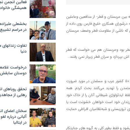
فعالین انجمن نج
همیشگی خانواده
 بین عربستان و قطر- از مدافعین وعاملین
درشورای همکاری خلیج فارس روی داده از
بخشعلی علیزاده 
در مراسم تشییع 
نی که ناشی از مقاومت قطر وضعف عربستان
تفاوت زندانهای م
 قطر بود وعربستان هم می خواست که قطر
دنیا
ش بپردازد و سران قطر زیربار نمی رفتند…
درخواست غلامعلی
دوستان سابقش 
” دونالد ترامپ گفت:‌ در خلال سفرم به عربستان سعودی با رهبران بیش از 50 کشور عرب و مسلمان در مورد ضرورت
متمدن را تهدید می‌کنند بحث کردم. همه
تحقق رویاهای ان
رهایی از مجاهدی
غلط ایدئولوژی شیطانی آنان را از خاک خود
ی فرزندان خود است خواهان خشونت است یا
‌های تروریستی و شبه‌نظامیان افراطی حمایت
سخنان اعضای ان
آلبانی درباره لغ
در ایتالیا
د و فقط بطور کلی به گروه های جنایتکار