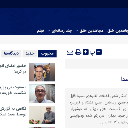
جاهدین خلق
مجاهدین خلق
چند رسانه‌ای
فیلم
پ
محبوب
جدید
دیدگاه‌ها
حضور اعضای انج
در کربلا
ند!
مسعود تقی پوریا
شکست خورده م
آشکار شدن اختلاف نظرهای نسبتا قابل
افعین وعاملین اصلی کشتار و تروریزم
نگاهی به گزارش
 ی گسست های بزرگی که درشورای
توسط صمد اسکن
ز طرف دیگر- سردرگم شده ودلواپسی
مابینی که ناشی […]