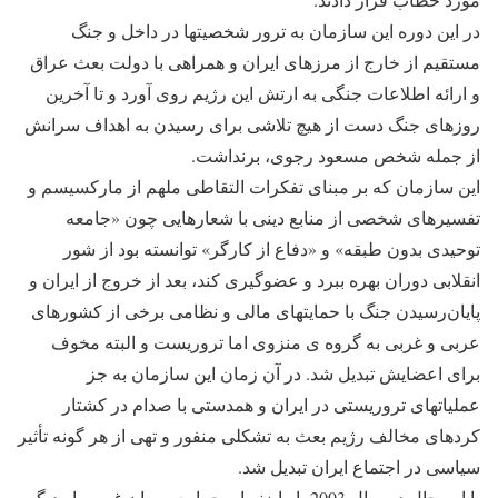
در این دوره این سازمان به ترور شخصیت‎ها در داخل و جنگ
مستقیم از خارج از مرزهای ایران و همراهی با دولت بعث عراق
و ارائه اطلاعات جنگی به ارتش این رژیم روی آورد و تا آخرین
روزهای جنگ دست از هیچ تلاشی برای رسیدن به اهداف سرانش
از جمله شخص مسعود رجوی، برنداشت.
این سازمان که بر مبنای تفکرات التقاطی ملهم از مارکسیسم و
تفسیرهای شخصی از منابع دینی با شعارهایی چون «جامعه
توحیدی بدون طبقه» و «دفاع از کارگر» توانسته بود از شور
انقلابی دوران بهره ببرد و عضوگیری کند، بعد از خروج از ایران و
پایان‌رسیدن جنگ با حمایت‎های مالی و نظامی برخی از کشورهای
عربی و غربی به گروه ی منزوی اما تروریست و البته مخوف
برای اعضایش تبدیل شد. در آن زمان این سازمان به جز
عملیات‎های تروریستی در ایران و همدستی با صدام در کشتار
کردهای مخالف رژیم بعث به تشکلی منفور و تهی از هر گونه تأثیر
سیاسی در اجتماع ایران تبدیل شد.
با این حال در سال 2003 با رایزنی‎ها و حمایت سران غرب بار دیگر