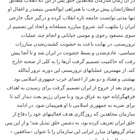
انتظارات‎شان پیش نرفت، با همراهی ابوالحسن بنی‎صدر و اغفال او
تنها مدتی توانست جامعه تازه انقلاب کرده و درگیر جنگ خارجی
ایران را ملتهب کند. شروع مبارزه مسلحانه و اتخاذ این تصمیم از
سوی مسعود رجوی و موسی خیابانی و انجام چند عملیات
تروریستی، در نهایت باعث به خشونت کشیدن‌شدن مبارزات
سیاسی، عادی‌شدن و بسط خشونت در ایران شد و تا آنجا پیش
رفت که حاکمیت تصمیم گرفت آن‌ها را به کلی از صحنه خارج
کند. از مهمترین عملیات‎های تروریستی این دوره، ترور آیت‎الله
بهشتی و هفتاد و دو نفر از اعضای حزب جمهوری اسلامی بود.
رجوی بعد از خروج از ایران تصمیم گرفت برای رسیدن به اهداف
فرقه‎گرایانه خود به عراق برود و با سران رژیم بعث دیدار کند تا
برای ضربه به جمهوری اسلامی با او هم‌پیمان شود. در ادامه
سازمان مجاهدین که روزگاری هدف فعالیت‎های خود را دفاع از
خلق ایران تعریف کرده بود، به دشمن خلق تبدیل شد! و از این پس
تمام گروه‎های مبارز ایرانی این سازمان را با عنوان «منافقین »
مورد خطاب قرار دادند.