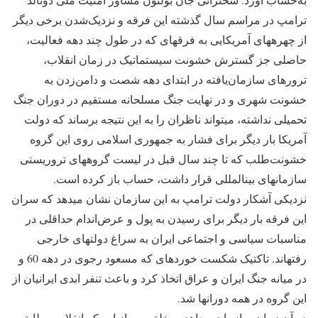
ترامپ در مراسم سال گذشته این فرقه و نزدیک‌شدن برخی دیگر
از چهره‎های آمریکایی به فرقه‎ای که در طول چند دهه فعالیت،
حاصلی جز گسترش خشونت سیستماتیک در زمان انقلاب،
ترورهای سازمان‌یافته در ابتدای دهه شصت و دامن‌زدن به
خشونت شهری و در نهایت جنگ مسلحانه مستقیم در دوران جنگ
تحمیلی نداشته، می‎تواند ناظران را به این نتیجه برساند که دولت
آمریکا بار دیگر برای فشار به جمهوری اسلامی روی این گروه
خشونت‌طلب که تا چند سال قبل در لیست گروه‎های تروریستی
سازمان‎های بین‎المللی قرار داشت، حساب باز کرده است.
نزدیکی آشکار دولت ترامپ به این سازمان نشان می‎دهد که سران
این فرقه بار دیگر برای رسیدن به پول و عرض‌اندام حداقلی در
مناسبات سیاسی و اجتماعی ایران به سراغ دولت‎های خارجی
رفته‎اند. تاکتیک شکست خورده‎ای که مسعود رجوی در دهه 60 و
در میانه جنگ ایران و عراق اتخاذ کرد و باعث تنفر ابدی ایرانیان از
این گروه در همه دوران‎ها شد.
در آن زمان سازمان مجاهدین خلق پس از این که انقلاب مطابق