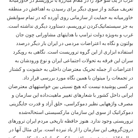
تعریف می‎کند و از سوی دیگر برای رسیدن به اهدافش در منطقه
خاورمیانه به حمایت از سازمانی روی آورده که در تمام سوابقش
به جز سیستماتیک‌کردن تروریسم، دستاورد دیگری نداشته است.
غرب و به‌ویژه دولت ترامپ با هدایت‎های مشاورانی چون جان
بولتون و نگاه به اعتراضات مردمی در ایران بار دیگر درصدد
استفاده ابزاری از این گروه تروریست است. نگاهی به رویکرد
سران این فرقه به تحولات اجتماعی ایران و نوع ورودشان به
اعتراضات از جمله تحریک معترضان داخلی به خشونت و کشتار
در تجمعات را می‎توان با همین نگاه مورد بررسی قرار داد.
بر کسی پوشیده نیست که هیچ نسبتی بین خواسته‎های معترضان
ایرانی داخل کشور با شعارهای تغییر ماهیت‌داده این سازمان و
مصرف واژه‎هایی نظیر دموکراسی، خلق آزاد و قدرت جایگزینی
دموکراتیک از سوی این سازمان مارکسیستی استحاله‌شده
تروریستی وجود ندارد. هنوز حافظه تاریخی مردم ایران ترورهای
درون‌گروهی این سازمان را از یاد نبرده است. برای مثال آنها در
سال 1354 مجید شریف واقفی را که یکی از اعضای کادر مرکزی