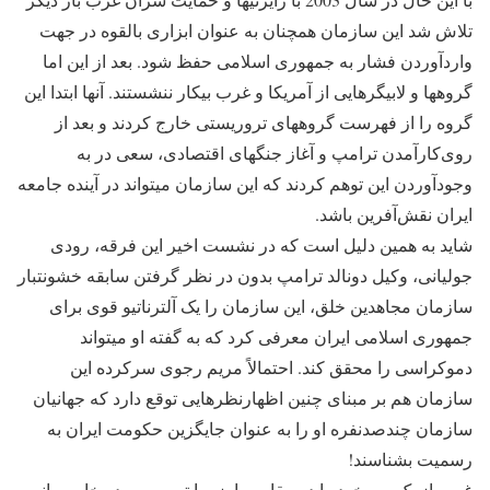
تلاش شد این سازمان همچنان به عنوان ابزاری بالقوه در جهت
واردآوردن فشار به جمهوری اسلامی حفظ شود. بعد از این اما
گروه‎ها و لابی‎گرهایی از آمریکا و غرب بیکار ننشستند. آنها ابتدا این
گروه را از فهرست گروه‎های تروریستی خارج کردند و بعد از
روی‌کارآمدن ترامپ و آغاز جنگ‎های اقتصادی، سعی در به
وجودآوردن این توهم کردند که این سازمان می‎تواند در آینده جامعه
ایران نقش‌آفرین باشد.
شاید به همین دلیل است که در نشست اخیر این فرقه، رودی
جولیانی، وکیل دونالد ترامپ بدون در نظر گرفتن سابقه خشونت‎بار
سازمان مجاهدین خلق، این سازمان را یک آلترناتیو قوی برای
جمهوری اسلامی ایران معرفی کرد که به گفته او می‎تواند
دموکراسی را محقق کند. احتمالاً مریم رجوی سرکرده این
سازمان هم بر مبنای چنین اظهارنظرهایی توقع دارد که جهانیان
سازمان چندصدنفره او را به عنوان جایگزین حکومت ایران به
رسمیت بشناسند!
غرب از یک سو خود را در مقام مبارزه با تروریسم در خاورمیانه