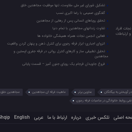
تشکیل شورای غیر ملی مقاومت، تنها موفقیت مجاهدین خلق
گفتگوی صمیمی با رضا اکبری نسب
تحقق رویاهای انسانی پس از رهایی از مجاهدین
جات افراد
تفاوت زندانهای مجاهدین با تمام دنیا
 ارتباطات
فعالین انجمن نجات همراه همیشگی خانواده ها
انزوای اجباری؛ ابزار فرقه رجوی برای کنترل ذهن و پنهان کردن واقعیت
تحلیل تطبیقی ساز و کارهای کنترل روانی در فرقه جفری اپستین و
مجاهدین
فروغ جاویدان فرجام یک رویای جنون آمیز – قسمت پایانی
 آویختن به بیگانگان
عناوین برتر
ماهیت فرقه ای مجاهدین
مجاهدین خلق؛ 
نفی روابط خانوادگی در مناسبات فرقه رجوی
حه اصلی
تلکس خبری
درباره
ارتباط با ما
عربي
English
Shqip