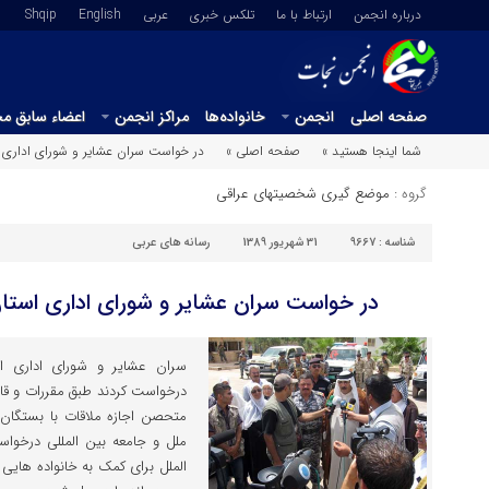
درباره انجمن
ارتباط با ما
تلکس خبری
عربي
English
Shqip
صفحه اصلی
انجمن
خانواده‌ها
مراکز انجمن
اعضاء سابق م
شما اینجا هستید »
صفحه اصلی »
در خواست سران عشایر و شورای اداری ا
گروه :
موضع گیری شخصیتهای عراقی
شناسه :
9667
31 شهریور 1389
رسانه های عربی
در خواست سران عشایر و شورای اداری استان
سران عشایر و شورای اداری اس
درخواست کردند طبق مقررات و قان
متحصن اجازه ملاقات با بستگان خ
ملل و جامعه بین المللی درخوا
الملل برای کمک به خانواده هایی ک