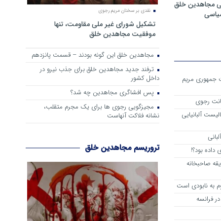
ی مجاهدین خلق
نقدی بر سخنان مریم رجوی
سیاسی
تشکیل شورای غیر ملی مقاومت، تنها
موفقیت مجاهدین خلق
مجاهدین خلق این گونه بودند – قسمت پانزدهم
ترفند جدید مجاهدین خلق برای جذب نیرو در
داخل کشور
ست جمهوری مریم
پس افشاگری مجاهدین چه شد؟
انت رجوی
مجیزگویی رجوی ها برای یک مجرم متقلب،
لیست آلبانیایی
نشانه فلاکت آنهاست
لبانی
تروریسم مجاهدین خلق
داده بود؟!
یقه صاحبخانه
م به نابودی است