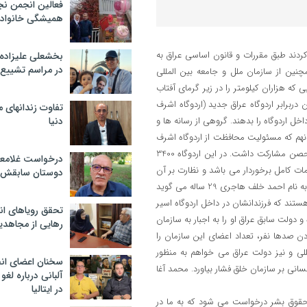
فعالین انجمن نج
همیشگی خانواده
ردند طبق مقررات و قانون اساسی عراق به
بخشعلی علیزاده 
در مراسم تشییع 
چنین از سازمان ملل و جامعه بین المللی
ه هزاران کیلومتر را در زیر گرمای آفتاب
دربرابر اردوگاه عراق جدید (اردوگاه اشرف
تفاوت زندانهای م
اخل اردوگاه را بدهند. گروهی از رسانه ها و
دنیا
نهم که مسئولیت محافظت از اردوگاه اشرف
واقع در 75 کیلومتری شمال شرق بغداد را بر عهده دارد، در سازماندهی این تحصن مشارکت داشت. در این اردوگاه 3400
درخواست غلامعلی
51 کیلومتر مربع بوده و از خدمات کامل برخوردار می باشد و نظارت بر آن
دوستان سابقش 
از یک سال و نیم پیش بر عهده دولت عراق بوده است یکی از تحصن کنندگان به نام احمد خلف هاجری 29 ساله می گوید
تند که فرزندانشان در داخل اردوگاه اسیر
تحقق رویاهای ان
 دولت سابق عراق او را به اجبار به سازمان
رهایی از مجاهدی
دن صدها نفر، تعداد اعضای این سازمان را
للی و نیز دولت عراق می خواهم به منظور
سخنان اعضای ان
سانی بر سازمان خلق فشار بیاورد. محمد آغا
آلبانی درباره لغ
در ایتالیا
زمان حقوق بشر درخواست می شود که به ما در