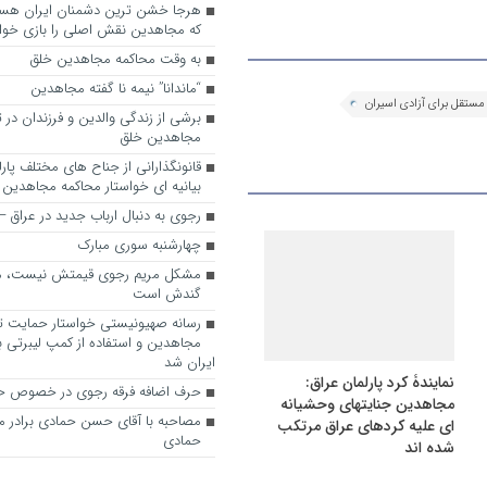
که مجاهدین نقش اصلی را بازی خواه
به وقت محاکمه مجاهدین خلق
“ماندانا” نیمه نا گفته مجاهدین
ستقل برای آزادی اسیران
برشی از زندگی والدین و فرزندان در
مجاهدین خلق
قانونگذارانی از جناح های مختلف پارل
بیانیه ای خواستار محاکمه مجاهدین
رجوی به دنبال ارباب جدید در عراق
چهارشنبه سوری مبارک
مشکل مریم رجوی قیمتش نیست، 
گندش است
رسانه صهیونیستی خواستار حمایت تل
مجاهدین و استفاده از کمپ لیبرتی برا
ایران شد
نمایندۀ کرد پارلمان عراق:
حرف اضافه فرقه رجوی در خصوص ح
مجاهدین جنایتهای وحشیانه
مصاحبه با آقای حسن حمادی برادر 
ای علیه کردهای عراق مرتکب
حمادی
شده اند