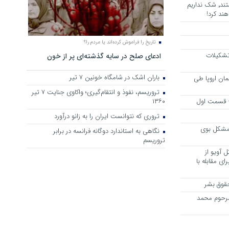
هرجا خشن ترین دشمنان ایران هستند٬ شک نداریم
ند کرد!
تاریخ را فراموش کرده‌اند یا مردم را؟
 تشکیلات
ادعای صلح در سایه گذشته‌ای پر از خون
باران اشک در شامگاه خونین 7 تیر
مان اروپا طی
تروریسم، نفوذ و انتقام‌گیری؛ واکاوی جنایت ۷ تیر
 – قسمت اول
۱۳۶۰
تروری که نتوانست ایران را به زانو درآورد
مشکل بوی
نگاهی به استاندارد دوگانه فرانسه در برابر
تروریسم
 آویو از
ی مقابله با
قوق بشر
مرحوم محمد