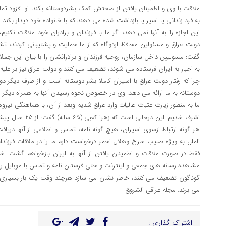
ملاقت با وی و اطمینان یافتن از صحتش کمک بشردوستانه بکند. او افزود تمامی
به فرد زندانی یا اسیر یا بازداشت شده می دهند که با خانواده خود دیدار بکن
این اجازه را به آنها نمی دهد، اگر ما با فرزندان و برادران خود ملاقات نکن
دولت عراق و مسئولین محافظ اردوگاه که از ما حمایت و پشتیبانی کردند، 
گفت: مسولیین داخل سازمان، روحیه فرزندان و برادرانشان را با بیان این جملا
به اجبار به ایران فرستاده می شوند، تضعیف می کنند و دولت عراق نیز بر علیه
چرا که رفتار دولت عراق با اسیران کاملا بشر دوستانه است و از طرف دیگر دول
دوستانه به ما ارائه می دهد. وی در خصوص نحوه رسیدن آنها به همراه دیگر ا
ما به منظور زیارت عتبات عالیات وارد عراق شدیم وبعد از آن، با هماهنگی نیر
اشرف شدیم. این درحال
هر گونه ارتباط ازسوی اسیران، هیچ گونه نامه، تماس و اطلاعی از آنها دریاف
الملل به ویژه صلیب سرخ وهلال احمر درخواست دارم ما را در ملاقات فرزندا
فقط در صورت ملاقات و اطمینان یافتن از آنها به ایران بازخواهم گشت. شا
مشاهده رسانه های جمعی و اینترنت و حتی فرستان نامه و تماس با موبایل را به 
گوناگون تضعیف می کنند، خاطر نشان می سازد هرچند وقت یک بار بسیاری از ا
می برند. مجله عراقی الشروق
اشتراک گذاری :