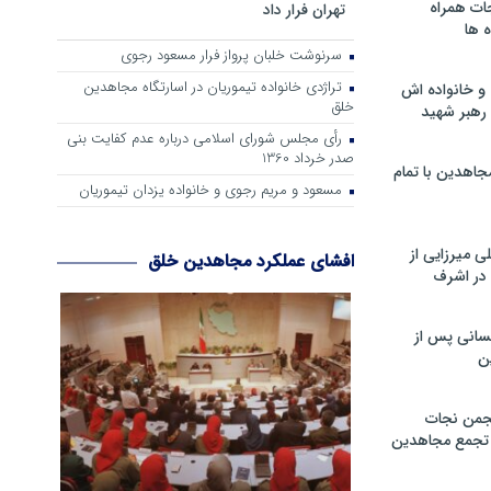
ات همراه
تهران فرار داد
 ها
سرنوشت خلبان پرواز فرار مسعود رجوی
تراژدی خانواده تیموریان در اسارتگاه مجاهدین
و خانواده اش
خلق
رهبر شهید
رأی مجلس شورای اسلامی درباره عدم كفایت بنی
صدر خرداد 1360
جاهدین با تمام
مسعود و مریم رجوی و خانواده یزدان تیموریان
 میرزایی از
افشای عملکرد مجاهدین خلق
در اشرف
سانی پس از
ن
جمن نجات
و تجمع مجاهدین