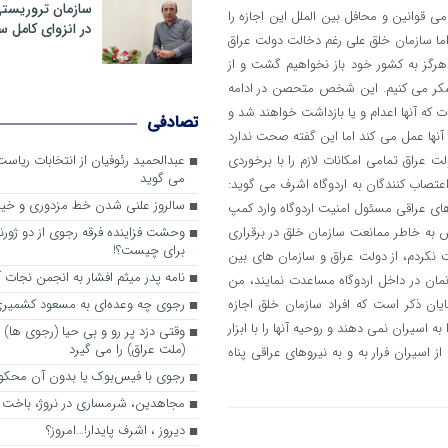
سازمان تروریست
 قوانین و محافل بین الملل این اجازه را
در انزوای کامل 
د اما سازمان خلق علی رغم دخالت دولت عراق
یم،هرگز به کشور خود باز نخواهیم گشت و از
تشکر می کنیم. این شخص متحصن در ادامه
ت که آنها اعدام و یا بازداشت خواهند شد و
تصادفی
 آنها عمل می کند اما این گفته صحت ندارد
ت عراق تمامی امکانات لازم را با برخوردی
عبدالحمید رئوفیان از انتخابات ریا
می گوید
عتصاب کنندگان به اردوگاه اشرف می گوید:
سالروز علنی شدن خط مزدوری و خی
وهای عراقی مسئول امنیت اردوگاه وارد کمپ
ی است که زهرا کعبی (65 ساله) گفت: از 25 سال پیش به خاطر ممانعت سازمان خلق در برقراری
وحشت فزاینده فرقه رجوی از دو ژورنا
برای چیست؟!
ت نکردم، از دولت عراق و سازمان های بین
نامه پدر میثم افشار به انجمن نجات آ
نمان در داخل اردوگاه مساعدت نمایند، من
یان ذکر است که افراد سازمان خلق اجازه
رجوی چه وعده‌ای به مسعود کشمیری 
اسیران نمی دهند و روحیه آنها را با ابزار
وقتی دزد پر رو و بی حیا (رجوی ها) 
(ملت عراق) را می گیرد
سیران فرار به و به نیروهای عراقی پناه
رجوی با فیس‌بوک یا بدون آن محکو
مجاهدین، شرم‎ساری در نروژ، باخت در فرانسه
ديروز ، اشرف پايدار!…امروز؟