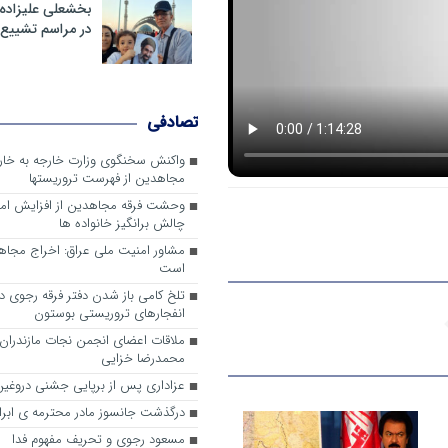
بخشعلی علیزاده 
در مراسم تشییع 
تصادفی
واکنش سخنگوی وزارت خارجه به خا
مجاهدین از فهرست تروریستها
وحشت فرقه مجاهدین از افزایش ام
چالش برانگیز خانواده ها
مشاور امنیت ملی عراق: اخراج مجا
است
تلخ کامی باز شدن دفتر فرقه رجوی در 
انفجارهای تروریستی بوستون
ملاقات اعضای انجمن نجات مازندران ب
محمدرضا خزایی
عزاداری پس از برپایی جشنی دروغین
درگذشت جانسوز مادر محترمه ی ابرا
مسعود رجوی و تحریف مفهوم فدا