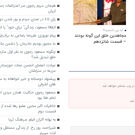
هیجان مریم رجوی سر اعتراضات بدو
ایران
رای 85 در صدی مردم و بور شدن دوباره رجوی
اتفاقا مسعود، زندگی” برای خود” را ا
آیا می دانستید؟!
مجاهدین خلق این گونه بودند
پیام نوروزی علیرضا رضاعی به براد
– قسمت شانزدهم
ما مجبور بودیم مادرمان را دشمن بنا
چگونه مسعود رجوی به نفر اول ساز
خلق تبدیل شد؟
عیادت اعضای انجمن نجات خوزستان ا
مزرعه در منزلشان
های اشرفی
 در وب منتشر خواهد شد.
مسعود رجوی حکایت همان مردی اس
تخم طلا بود
 شد.
خاطرات اکبر محبی عضو رها شده از
قسمت دوم
به ‌بهانه اکران فیلم سرهنگ ثریا
شیراحمد روز رخ: از زندگی مستقل و آ
لذت میبرم