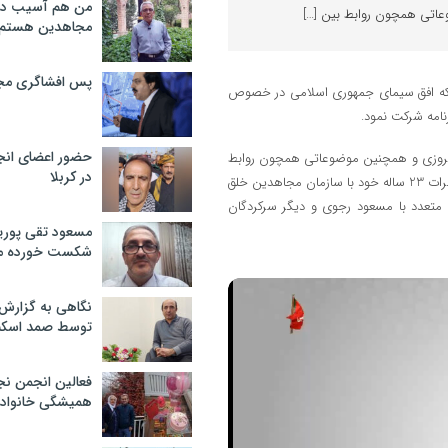
من هم آسیب دید
اتی همچون روابط بین […]
مجاهدین هستم
پس افشاگری مج
 شبکه افق سیمای جمهوری اسلامی در خصوص
امه شرکت نمود.
حضور اعضای انج
بیقی شرایط ایران در سال 1360 با موقعیت امروزی و همچنین موضوعاتی همچون روابط
در کربلا
بین الملل، مقوله خیانت و نمود آن در شرایط فعلی، با استفاده از تجارب و خاطرات 23 ساله خود با سازمان مجاهدین خلق
 متعدد با مسعود رجوی و دیگر سرکردگان
مسعود تقی پوریا
شکست خورده م
نگاهی به گزارش
توسط صمد اسکن
فعالین انجمن نج
همیشگی خانواده