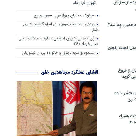
ه از سازمان
تهران فرار داد
سرنوشت خلبان پرواز فرار مسعود رجوی
تراژدی خانواده تیموریان در اسارتگاه مجاهدین
اهدین چه شد؟
خلق
رأی مجلس شورای اسلامی درباره عدم كفایت بنی
صدر خرداد 1360
من نجات زنجان
مسعود و مریم رجوی و خانواده یزدان تیموریان
ن از فروغ
افشای عملکرد مجاهدین خلق
ی گوید
 منتشر شده
دری
ات همراه
 ها