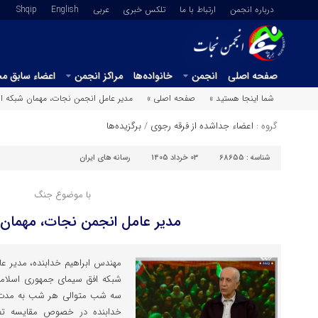
درباره انجمن
ارتباط با ما
تلکس خبری
عربي
English
Shqip
صفحه اصلی
انجمن
خانواده‌ها
مراکز انجمن
اعضاء سابق م
شما اینجا هستید »
صفحه اصلی »
مدیر عامل انجمن نجات، مهمان شبکه ا
گروه :
اعضاء جداشده از فرقه رجوی
/
برگزیده‌ها
شناسه :
68655
03 خرداد 1405
رسانه های ایران
با موضوع جنگ
مدیر عامل انجمن نجات، مهمان 
مهندس ابراهیم خدابنده، مدیر عام
شبکه افق سیمای جمهوری اسلا
سه شب متوالی هر شب به مدت ن