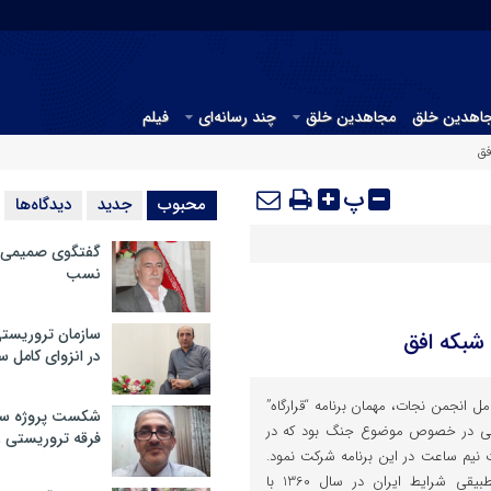
جاهدین خلق
مجاهدین خلق
چند رسانه‌ای
فیلم
فق
پ
محبوب
جدید
دیدگاه‌ها
گفتگوی صمیمی با
نسب
سازمان تروریست
شبکه افق
در انزوای کامل 
ل انجمن نجات، مهمان برنامه “قرارگاه”
شکست پروژه سیا
می در خصوص موضوع جنگ بود که در
فرقه تروریستی 
یم ساعت در این برنامه شرکت نمود.
خدابنده در خصوص مقایسه تطبیقی شرایط ایران در سال 1360 با