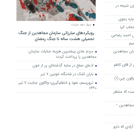
ن نتیجه در
چهار دهه خیانت
نتخاب کرد
رویکرد‌های مبارزاتی سازمان مجاهدین از جنگ
رش احمد رضاعی
تحمیلی هشت ساله تا جنگ رمضان
میم
مان مجاهدین
مردم عادی بیشترین هزینه جنایات سازمان
مجاهدین را پرداخت کردند
ز اقای کاظم
ادعای صلح در سایه گذشته‌ای پر از خون
باران اشک در شامگاه خونین 7 تیر
پیشنهاد دوستانه و خیر خواهانه به مزقون چی (1)
تروریسم، نفوذ و انتقام‌گیری؛ واکاوی جنایت ۷ تیر
۱۳۶۰
ت که منتظر
 مجاهدین –
زادی که دارم