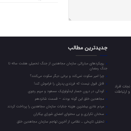
جدیدترین مطالب
رویکرد‌های مبارزاتی سازمان مجاهدین از جنگ تحمیلی هشت ساله تا
جنگ رمضان
چرا امیر سکوت نمی‌کند و برخی دیگر سکوت می‌کنند؟
قابل قبول نیست که فرزندی پدرش را فراموش کند!
جات افراد
کودکی در درون حصار ایدئولوژیک مسعود و مریم رجوی
 ارتباطات
مجاهدین خلق این گونه بودند – قسمت شانزدهم
مردم عادی بیشترین هزینه جنایات سازمان مجاهدین را پرداخت کردند
سخنان تکراری و بی محتوای اعضای شورای بیکاران
تحلیلی تاریخی ـ نظامی از آخرین تهاجم سازمان مجاهدین خلق