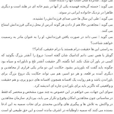
می گوید ؛ شانزده سال است آنها را ندیده است.
می گوید ؛ جسته گریخته فهمیده یکی از آنها در یتیم خانه ای در هلند است و دیگری
ظاهرا در نزدیک خانواده ایرانی در سوئد.
می گوید ؛ طی این سال ها حتی صدای فرزندانش را نشنیده،
می گوید ؛ مجاهدین حالا هم از دادن هر گونه آدرس از محل زندگی فرزندانش امتناع
می کنند.
می گوید ؛ نمی داند در صورت یافتن فرزندانش، او را به عنوان مادر به رسمیت
خواهند شناخت؟
به راستی این ها حقیقت درام هستند یا درام حقیقی، کدام؟!!
گوبلز یا هس نمی دانم کدامیک شان گفته است؛ دروغ را آنقدر بزرگ بگوئید که
کسی در باور آن شک نکند. اما نگفته، اگر حقیقت آنقدر تلخ و ناباورانه و سیاه بود
چگونه باید گفت که باورپذیر بشود. حکایت این دو مادر یکی فراری از مجاهدین و
دیگری آمده بر قلعه، و هر دو اسیر، هم می تواند حکایت یک دروغ بزرگ برای
باوراندن باشد و هم روایت یک افسانه همچون افسانه های دیو و پری، و هم حقیقت
و واقعیتی که ناگزیر باید برای باوراندن چاره ای اندیشه کرد.
سوای این جهات، می خواهم در این خصوص به چند مورد مشخص و منحصر که فقط
در مناسباتی چون مجاهدین امکان وقوع و تکرار می یابد، بپردازم. سازمان مجاهدین
در واکنش به تلاش ها و پیگیری های والدین محمدی برای نجات سمیه به این ادعا
بسنده می کنند که سمیه داوطلبانه در اشرف مانده است و این حق طبیعی او است