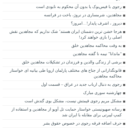
رجوی با فیس‌بوک یا بدون آن محکوم به نابودی است
مجاهدین، شرم‎ساری در نروژ، باخت در فرانسه
ديروز ، اشرف پايدار!…امروز؟
هرجا خشن ترین دشمنان ایران هستند٬ شک نداریم که مجاهدین نقش
اصلی را بازی خواهند کرد!
به وقت محاکمه مجاهدین خلق
“ماندانا” نیمه نا گفته مجاهدین
برشی از زندگی والدین و فرزندان در تشکیلات مجاهدین خلق
قانونگذارانی از جناح های مختلف پارلمان اروپا طی بیانیه ای خواستار
محاکمه مجاهدین
رجوی به دنبال ارباب جدید در عراق – قسمت اول
چهارشنبه سوری مبارک
مشکل مریم رجوی قیمتش نیست، مشکل بوی گندش است
رسانه صهیونیستی خواستار حمایت تل آویو از مجاهدین و استفاده از
کمپ لیبرتی برای مقابله با ایران شد
حرف اضافه فرقه رجوی در خصوص حقوق بشر