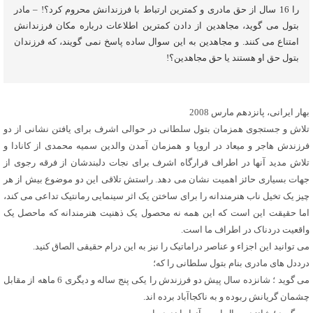
را 16 سال از حق مادری و کمترین ارتباط با فرزندانش محروم کرد؟! – مادر
بتول می گوید، مجاهدین از دادن کمترین اطلاعات درباره مکان فرزندانش
امتناع می کنند. و مجاهدین به این سوال ساده پاسخ نمی گویند، که فرزندان
بتول حق او هستند یا حق مجاهدین؟!
بهار ایرانی، پانزدهم مارس 2008
تلاش و جستجوی همزمان بتول سلطانی در حوالی اشرف برای یافتن نشانی از دو
فرزندش هاجر و میعاد در اروپا و همزمان آمدن والدین سمیه محمدی از کانادا و
تلاش مدید آنها در اطراف قرارگاه اشرف برای نجات دلبندشان از فرقه رجوی از
جهات بسیاری حائز اهمیت نشان می دهد. راستش تلاقی این دو موضوع بیش از هر
چیز یک تخیل ناب هنرمندانه را برای ساختن یک اثر سینمایی رمانتیک تداعی می کند،
اما حقیقت این است که این همه نه محصول یک ذهنیت هنرمندانه که ماحصل یک
واقعیت دردناک در اطراف ما است.
می توانید این اجزاء و عناصر دراماتیک را نیز به این درام حقیقی الصاق کنید.
درددل های مادری بنام بتول سلطانی را که؛
می گوید ؛ شانزده سال پیش دو فرزندش را یکی پنج ساله و دیگری 6 ماهه از مقابل
چشمان گریانش ربوده و به ناکجاآباد برده اند.