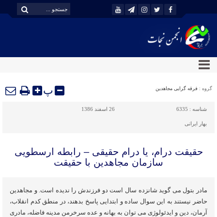
پ
گروه :
فرقه گرایی مجاهدین
شناسه :
6335
26 اسفند 1386
بهار ایرانی
حقیقت درام، یا درام حقیقی – رابطه ارسطویی
سازمان مجاهدین با حقیقت
مادر بتول می گوید شانزده سال است دو فرزندش را ندیده است. و مجاهدین
حاضر نیستند به این سوال ساده و ابتدایی پاسخ بدهند، در منطق کدم انقلاب،
آرمان، دین و ایدئولوژی می توان به بهانه و عده سرخرمن مدینه فاضله، مادری