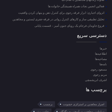
فعالین انجمن نجات همراه همیشگی خانواده ها
انزوای اجباری؛ ابزار فرقه رجوی برای کنترل ذهن و پنهان کردن واقعیت
تحلیل تطبیقی ساز و کارهای کنترل روانی در فرقه جفری اپستین و مجاهدین
فروغ جاویدان فرجام یک رویای جنون آمیز – قسمت پایانی
دسترسی سریع
خبرها
اطلاعیه‌ها
مصاحبه‌ها
نامه‌ها
مسعود رجوی
مریم رجوی
اشرف ابریشمچی
برچسب ها
اصرار مجاهدین بر استراتژی خشونت
برچسب
دیپلماسی مجاهدین در آویختن به بیگانگان
عناوین برتر