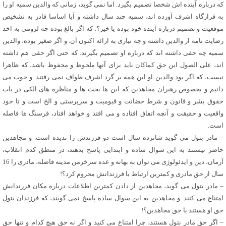
که درباره آینده اش شخصا تصمیم بگیرد. اما نمی گوید، زمانی که والدین سمیه او را
به قرارگاه اشرف آورده اند، سمیه چند سال داشته و آیا اساسا قادر به تشخیص
موقعیت و تصمیم درباره آینده خود بوده یا خیر؟. که اگر بالغ بوده چه لزومی به اخذ
رضایت نامه از والدین داشته و چه نیازی به ارائه اکنون آن. و اگر صغیر بوده، والدین
سمیه چه حقی داشته اند که درباره او تصمیم بگیرند. که حتی اگر حقی هم داشته
اند، علی الصول این حق کماکان باید برای آنها ملحوظ و محفوظ باشد، که ظاهرا
نیست، که اگر بود والدین او این همه بر گرد اشرف طواف نمی رفتند. و خوب می
دانیم و بخصوص رهبران مجاهدین که این ها بحث ها و مناظره های الکی در باب
حقوق بشر و قانون و شرط حضانت و قیومیت و سرپرستی و الخ است و تا خود
واقعیت و حقیقت و آنچه اتفاق افتاده و می افتد و خواهد افتاد، فرسنگ ها فاصله
است.
– مادر بتول می گوید شانزده سال است دو فرزندش را ندیده است. و مجاهدین
حاضر نیستند به این سوال ساده و ابتدایی پاسخ بدهند، در منطق کدم انقلاب،
آرمان، دین و ایدئولوژی می توان به بهانه و عده سرخرمن مدینه فاضله، مادری را 16
سال از حق مادری و کمترین ارتباط با فرزندانش محروم کرد؟!
– مادر بتول می گوید، مجاهدین از دادن کمترین اطلاعات درباره مکان فرزندانش
امتناع می کنند. و مجاهدین به این سوال ساده پاسخ نمی گویند، که فرزندان بتول
حق او هستند یا حق مجاهدین؟!
– اگر حق مادر بتول هستند، چرا امتناع می کنید و اگر نه حق هیچ کدام و تنها حق