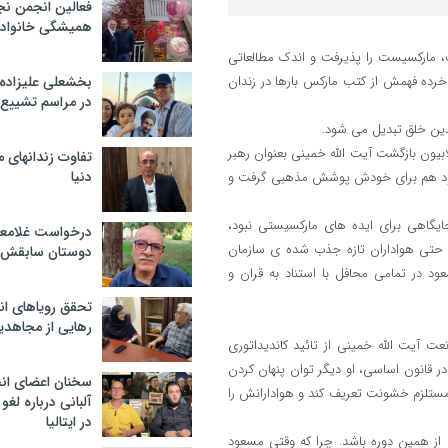
فعالین انجمن نج
همیشگی خانواده
، مارکسیست را پذیرفت و اندک مطالعاتی
ده فهمش از کتب مارکس بارها در زندان
بخشعلی علیزاده 
در مراسم تشییع 
دین خلق تبدیل می شود.
که خواسته ی عموم انقلابیون بازگشت آیت الله خمینی بعنوان رهبر
تفاوت زندانهای م
دنیا
مسعود هم برای خودش پوشش مذهبی گرفت و
جایگاهی برای ایده های مارکسیستی نبود،
درخواست غلامعلی
 حتی هواداران تازه جذب شده ی سازمان
دوستان سابقش 
 در تمامی محافل با استناد به قران و
تحقق رویاهای ان
رهایی از مجاهدی
 آیت الله خمینی از تائید کاندیداتوری
قانون اساسی، او دیگر توان پنهان کردن
سخنان اعضای ان
ستلزم خشونت تعریف کند و هوادارانش را
آلبانی درباره لغ
در ایتالیا
ز همین دوره باشد. چرا که وقتی مسعود