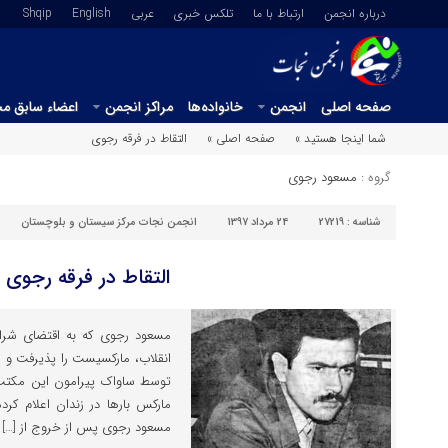
درباره انجمن
ارتباط با ما
تلکس خبری
عربي
English
Shqip
صفحه اصلی
انجمن
خانواده‌ها
مراکز انجمن
اعضاء سابق م
شما اینجا هستید »
صفحه اصلی »
التقاط در فرقه رجوی
گروه :
مسعود رجوی
شناسه :
27219
24 مرداد 1397
انجمن نجات مرکز سیستان و بلوچستان
التقاط در فرقه رجوی
مسعود رجوی که به اقتضای شرا
انقلاب، مارکسیست را پذیرفت و 
توسط ساواک پیرامون این مکتب
مارکس بارها در زندان اعلام کر
مسعود رجوی پس از خروج از […]