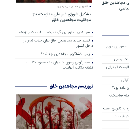
ی مجاهدین خلق
نقدی بر سخنان مریم رجوی
سیاسی
تشکیل شورای غیر ملی مقاومت، تنها
موفقیت مجاهدین خلق
مجاهدین خلق این گونه بودند – قسمت پانزدهم
ترفند جدید مجاهدین خلق برای جذب نیرو در
داخل کشور
ست جمهوری مریم
پس افشاگری مجاهدین چه شد؟
انت رجوی
مجیزگویی رجوی ها برای یک مجرم متقلب،
لیست آلبانیایی
نشانه فلاکت آنهاست
لبانی
تروریسم مجاهدین خلق
داده بود؟!
یقه صاحبخانه
م به نابودی است