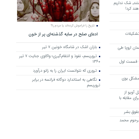
هرجا خشن ترین دشمنان ایران هستند٬ شک نداریم
ند کرد!
تاریخ را فراموش کرده‌اند یا مردم را؟
 تشکیلات
ادعای صلح در سایه گذشته‌ای پر از خون
باران اشک در شامگاه خونین 7 تیر
مان اروپا طی
تروریسم، نفوذ و انتقام‌گیری؛ واکاوی جنایت ۷ تیر
 – قسمت اول
۱۳۶۰
تروری که نتوانست ایران را به زانو درآورد
مشکل بوی
نگاهی به استاندارد دوگانه فرانسه در برابر
تروریسم
 آویو از
ی مقابله با
قوق بشر
مرحوم محمد