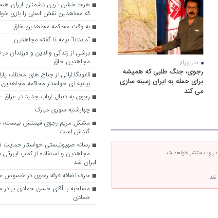
که مجاهدین نقش اصلی را بازی خواه
به وقت محاکمه مجاهدین خلق
“ماندانا” نیمه نا گفته مجاهدین
برشی از زندگی والدین و فرزندان در
مجاهدین خلق
طنز روزگار
رجوی، جنگ طلبی که همیشه
قانونگذارانی از جناح های مختلف پارل
برای حمله به ایران زمینه سازی
بیانیه ای خواستار محاکمه مجاهدین
می کند
رجوی به دنبال ارباب جدید در عراق
چهارشنبه سوری مبارک
مشکل مریم رجوی قیمتش نیست، 
گندش است
رسانه صهیونیستی خواستار حمایت تل
مجاهدین و استفاده از کمپ لیبرتی برا
 در وب منتشر خواهد شد.
ایران شد
حرف اضافه فرقه رجوی در خصوص ح
 شد.
مصاحبه با آقای حسن حمادی برادر 
حمادی