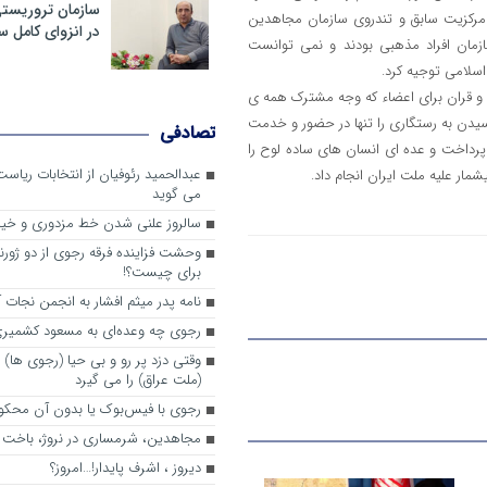
سازمان تروریست
 مرکزیت سابق و تندروی سازمان مجاهدین
در انزوای کامل 
زمان افراد مذهبی بودند و نمی توانست
سلامی توجیه کرد.
 و قران برای اعضاء که وجه مشترک همه ی
یدن به رستگاری را تنها در حضور و خدمت
تصادفی
 پرداخت و عده ای انسان های ساده لوح را
عبدالحمید رئوفیان از انتخابات ریا
مار علیه ملت ایران انجام داد.
می گوید
سالروز علنی شدن خط مزدوری و خی
وحشت فزاینده فرقه رجوی از دو ژورنا
برای چیست؟!
نامه پدر میثم افشار به انجمن نجات آ
رجوی چه وعده‌ای به مسعود کشمیری 
وقتی دزد پر رو و بی حیا (رجوی ها) 
(ملت عراق) را می گیرد
رجوی با فیس‌بوک یا بدون آن محکو
مجاهدین، شرم‎ساری در نروژ، باخت در فرانسه
ديروز ، اشرف پايدار!…امروز؟