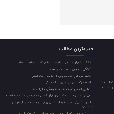
جدیدترین مطالب
تشکیل شورای غیر ملی مقاومت، تنها موفقیت مجاهدین خلق
گفتگوی صمیمی با رضا اکبری نسب
تحقق رویاهای انسانی پس از رهایی از مجاهدین
جات افراد
تفاوت زندانهای مجاهدین با تمام دنیا
 ارتباطات
فعالین انجمن نجات همراه همیشگی خانواده ها
انزوای اجباری؛ ابزار فرقه رجوی برای کنترل ذهن و پنهان کردن واقعیت
تحلیل تطبیقی ساز و کارهای کنترل روانی در فرقه جفری اپستین و
مجاهدین
فروغ جاویدان فرجام یک رویای جنون آمیز – قسمت پایانی