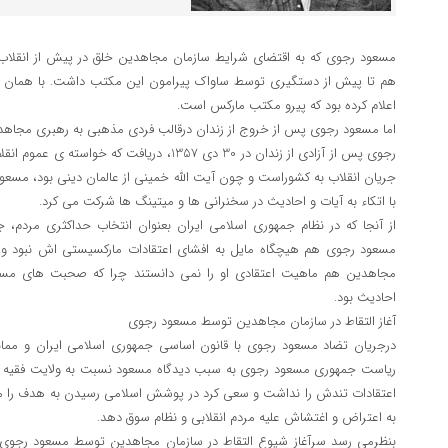
مسعود رجوی که به اقتضای شرایط سازمان مجاهدین خلق در پیش از انقلاب
هم تا پیش از دستگیری توسط ساواک پیرامون این مکتب داشت. با همان خر
اعلام کرده بود که پیرو مکتب مارکس است.
اما مسعود رجوی پس از خروج از زندان درقالب فردی مذهبی به رهبری مجاه
رجوی پس از آزادی از زندان در 30 دی 1357، دریافت 
جریان انقلاب به کشوراست و چون آیت الله خمینی از عالمان دینی بود، 
با اتکاء به آیات و احادیث در سخنرانی ها و میتینگ ها شرکت می کرد.
از آنجا که در نظام جمهوری اسلامی ایران بعنوان انتخاب حداکثری مردم، 
مسعود رجوی هم هیچگاه مایل به افشای اعتقادات مارکسیستی اش نبود و
مجاهدین هم ماهیت اعتقادی او را نمی دانستند چرا که صحبت های مسعود
احادیث بود.
آغاز التقاط در سازمان مجاهدین توسط مسعود رجوی
درجریان تضاد مسعود رجوی با قانون اساسی جمهوری اسلامی ایران و ممانعت
ریاست جمهوری مسعود رجوی به سبب دیدگاه مسعود نسبت به ولایت فقیه در 
اعتقادات تندش را نداشت و سعی کرد در پوشش اسلامی رسیدن به هدف را م
به اعتراض و اغتشاش علیه مردم انقلابی و نظام سوق دهد.
بنظرمی رسد سرآغاز شیوع التقاط در سازمان مجاهدین توسط مسعود رجوی ا