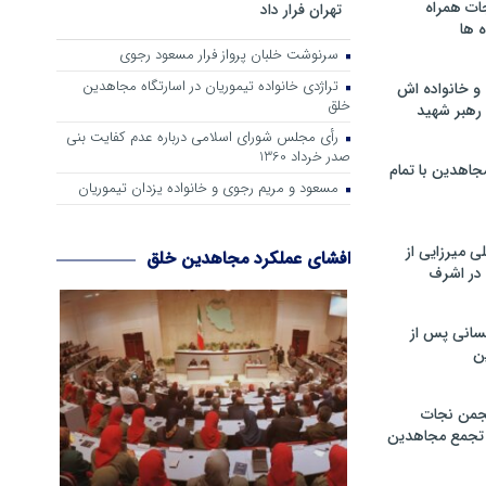
ات همراه
تهران فرار داد
 ها
سرنوشت خلبان پرواز فرار مسعود رجوی
تراژدی خانواده تیموریان در اسارتگاه مجاهدین
و خانواده اش
خلق
رهبر شهید
رأی مجلس شورای اسلامی درباره عدم كفایت بنی
صدر خرداد 1360
جاهدین با تمام
مسعود و مریم رجوی و خانواده یزدان تیموریان
 میرزایی از
افشای عملکرد مجاهدین خلق
در اشرف
سانی پس از
ن
جمن نجات
و تجمع مجاهدین