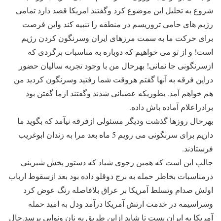
شروع به تحلیل این موضوع کرد وگفتند امریکا قصد دارد تمامی
رژیم های حامی تروریسم در منطقه را تنبیه کند واین فرصت
برای حرکت ما به سمت مرزهای ایران وسرنگون کردن رژیم
است! و از تو می خواهیم که دوباره به مناسبات برگردی که
ازسرنگونی جا نمانی! بهرحال من با وجود تجربه سالیان حضور
دراین فرقه به آنها گفتم هروقت شما رفتید وسرنگون کردید من
هم خواهم آمد. بطوریکه عصبانی شدند وگفتند ازما گفتن بود
برادراعلام آماده باش داده.
بهرحال روزها گذشت ودیگر مسئولی ازفرقه نیآمد که بگوید ما
داریم برای سرنگونی می رویم 5 ماه بعد مرا به زندان ابوغریب
فرستادند.
جالب این است که همین رجوی شیاد که دستور پخش شیرینی
درمناسبات بخاطر حمله به برج دوقلو داده بود بعد ازسقوط ارباب
اولش صدام وتسلط آمریکا بر عراق بلافاصله رنگ عوض کرد
وسراسیمه در خدمت ارتش آمریکا درآمد ودل به امید حمله
آمریکا به ایران بست تا شاید ازاین طریق به نان ونوایی برسد.حال