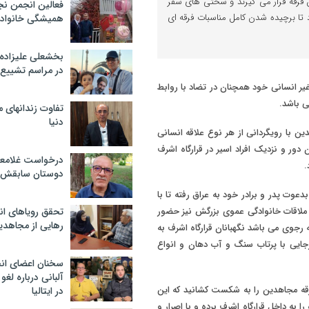
 فرقه قرار می گیرند و سختی های سفر
فعالین انجمن نج
 تا برچیده شدن کامل مناسبات فرقه ای
همیشگی خانواده
بخشعلی علیزاده 
در مراسم تشییع 
یر انسانی خود همچنان در تضاد با روابط
ی باشد.
تفاوت زندانهای م
دنیا
ن با رویگردانی از هر نوع علاقه انسانی
دور و نزدیک افراد اسیر در قرارگاه اشرف
درخواست غلامعلی
.
دوستان سابقش 
باشد بدعوت پدر و برادر خود به عراق رفته تا با
ین ملاقات خانوادگی عموی بزرگش نیز حضور
تحقق رویاهای ان
رهایی از مجاهدی
رجوی می باشد نگهبانان قرارگاه اشرف به
یی با پرتاب سنگ و آب دهان و انواع
سخنان اعضای ان
آلبانی درباره لغ
رقه مجاهدین را به شکست کشانید که این
در ایتالیا
ا به داخل قرارگاه اشرف برده و با اصرار و