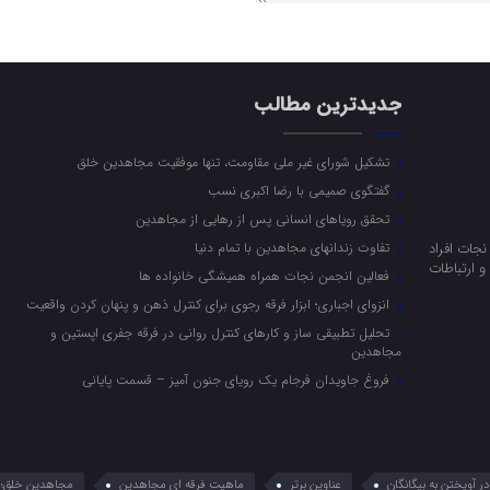
جدیدترین مطالب
تشکیل شورای غیر ملی مقاومت، تنها موفقیت مجاهدین خلق
گفتگوی صمیمی با رضا اکبری نسب
تحقق رویاهای انسانی پس از رهایی از مجاهدین
جات افراد
تفاوت زندانهای مجاهدین با تمام دنیا
 ارتباطات
فعالین انجمن نجات همراه همیشگی خانواده ها
انزوای اجباری؛ ابزار فرقه رجوی برای کنترل ذهن و پنهان کردن واقعیت
تحلیل تطبیقی ساز و کارهای کنترل روانی در فرقه جفری اپستین و
مجاهدین
فروغ جاویدان فرجام یک رویای جنون آمیز – قسمت پایانی
 آویختن به بیگانگان
عناوین برتر
ماهیت فرقه ای مجاهدین
مجاهدین خلق؛ 