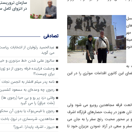
سازمان تروریست
در انزوای کامل 
غسل
ای
مهر
تصادفی
ینه
خود
عبدالحمید رئوفیان از انتخابات ریا
می گوید
سالروز علنی شدن خط مزدوری و خی
 به
وحشت فزاینده فرقه رجوی از دو ژورنا
ضای این کانون اقدامات موثری را در این
برای چیست؟!
نامه پدر میثم افشار به انجمن نجات آ
رجوی چه وعده‌ای به مسعود کشمیری 
وقتی دزد پر رو و بی حیا (رجوی ها) 
(ملت عراق) را می گیرد
ممانعت فرقه مجاهدین روبرو می شود ولی
رجوی با فیس‌بوک یا بدون آن محکو
آنان هنوز در پشت حصارهای قرارگاه اشرف
مجاهدین، شرم‎ساری در نروژ، باخت در فرانسه
و بر محور محبت رنج سفر را به جان می
فر و سعی در آزاد نمودن عزیزان خود تا
ديروز ، اشرف پايدار!…امروز؟