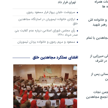
ات همراه
تهران فرار داد
 ها
سرنوشت خلبان پرواز فرار مسعود رجوی
تراژدی خانواده تیموریان در اسارتگاه مجاهدین
و خانواده اش
خلق
رهبر شهید
رأی مجلس شورای اسلامی درباره عدم كفایت بنی
صدر خرداد 1360
جاهدین با تمام
مسعود و مریم رجوی و خانواده یزدان تیموریان
 میرزایی از
افشای عملکرد مجاهدین خلق
در اشرف
سانی پس از
ن
جمن نجات
و تجمع مجاهدین