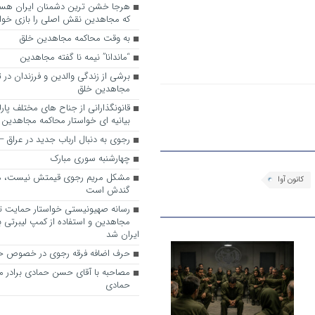
که مجاهدین نقش اصلی را بازی خواه
به وقت محاکمه مجاهدین خلق
“ماندانا” نیمه نا گفته مجاهدین
برشی از زندگی والدین و فرزندان در
مجاهدین خلق
قانونگذارانی از جناح های مختلف پارل
بیانیه ای خواستار محاکمه مجاهدین
رجوی به دنبال ارباب جدید در عراق
چهارشنبه سوری مبارک
مشکل مریم رجوی قیمتش نیست، 
کانون آوا
گندش است
رسانه صهیونیستی خواستار حمایت تل
مجاهدین و استفاده از کمپ لیبرتی برا
ایران شد
حرف اضافه فرقه رجوی در خصوص ح
مصاحبه با آقای حسن حمادی برادر 
حمادی