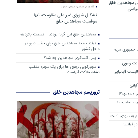
ی مجاهدین خلق
نقدی بر سخنان مریم رجوی
سیاسی
تشکیل شورای غیر ملی مقاومت، تنها
موفقیت مجاهدین خلق
مجاهدین خلق این گونه بودند – قسمت پانزدهم
ترفند جدید مجاهدین خلق برای جذب نیرو در
داخل کشور
ست جمهوری مریم
پس افشاگری مجاهدین چه شد؟
انت رجوی
مجیزگویی رجوی ها برای یک مجرم متقلب،
لیست آلبانیایی
نشانه فلاکت آنهاست
لبانی
تروریسم مجاهدین خلق
داده بود؟!
یقه صاحبخانه
م به نابودی است