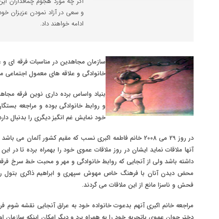
اگر چه مورد هجوم چماقداران این
و سعی در آزاد نمودن عزیزان خود
ادامه خواهند داد.
سازمان مجاهدین در مناسبات فرقه ای و غ
خانوادگی و علاقه های معمول اجتماعی م
بنیاد واساس برده داری نوین فرقه مجاهدی
و روابط خانوادگی بوده و مراجعه بستگان 
خود نمایش غم انگیز دیگری را بدنبال دارد
در روز 29 می 2008 خانم فاطمه اکبری نسب که مقیم کشور آلمان می 
آنها ملاقات نماید ایشان در روز ملاقات عموی خود را بهمراه برده تا در ا
داشته باشد ولی از آنجایی که روابط خانوادگی و مهر و محبت خط سرخ فرقه 
محض دیدن آنان با فرهنگ خاص مهوش سپهری و ابراهیم ذاکری بتول رجا
فحش و ناسزا مانع از این ملاقات می گردند.
مراجعه خانم اکبری آنهم بدعوت خانواده خود به عراق آنجایی نقشه شوم ف
دختر جوان عموی باتجربه خود را به همراه برد و دیگر امکان اینکه سازمان او ر