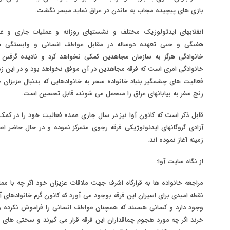
بازی های پیچیده مجاب به ماندن در عراق نماید میسر نگشت.
انقلابهای ایدئولوژیک مختلف و نشستهای روزانه و عملیات جاری و 
هفتگی و حتی تعهده دوساله در مقابل عواطف انسانی و وابستگی ه
خانوادگی هرگز به سازمان مجاهدین کمکی نخواهد کرد و نادیده گرفتن 
خانوادگی امری است که فرقه مجاهدین در آن موفق نخواهد بود و در این زم
فعالیت های چشمگیر بنیاد خانواده سحر به خانوادهایی که بدنبال عزیزان 
رنج سفر به بیابانهای عراق را متحمل می شوند، قابل تحسین است.
قابل ذکر است که کانون آوا نیز در سال جاری عمده فعالیت خود را در کمک
آزادی گروگانهای ایدئولوژیکی فرقه رجوی متمرکز نموده و در حال حاضر اع
زمینه آغاز نموده اند.
از نگاه سایت آوا:
مراجعه خانواده ها به قرارگاه اشرف جهت ملاقات عزیزان خود اگر چه با 
نقطه امیدی برای اسیران این فرقه بوجود می آورد که کانون گرم خانوادهای 
وجود دارد و کسانی هستند که همچنان عواطف انسانی را فراموش نکرده 
خرند اگر چه مورد هجوم چماقداران این فرقه قرار می گیرند و سختی های س