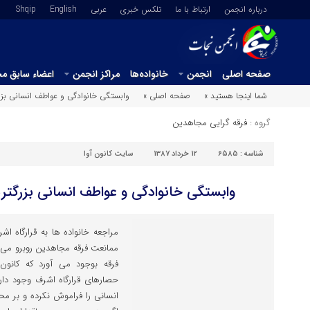
درباره انجمن
ارتباط با ما
تلکس خبری
عربي
English
Shqip
صفحه اصلی
انجمن
خانواده‌ها
مراکز انجمن
اعضاء سابق م
شما اینجا هستید »
صفحه اصلی »
وابستگی خانوادگی و عواطف انسانی بز
گروه :
فرقه گرایی مجاهدین
شناسه :
6585
12 خرداد 1387
سایت کانون آوا
وابستگی خانوادگی و عواطف انسانی بزرگ
مراجعه خانواده ها به قرارگاه ا
ممانعت فرقه مجاهدین روبرو می 
فرقه بوجود می آورد که کانون
حصارهای قرارگاه اشرف وجود دا
انسانی را فراموش نکرده و بر م