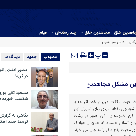
جاهدین خلق
مجاهدین خلق
چند رسانه‌ای
فیلم
رگترین مشکل مجاهدین
پ
محبوب
جدید
دیدگاه‌ها
حضور اعضای انج
در کربلا
ترین مشکل مجاهدین
مسعود تقی پوریا
شکست خورده م
شرف جهت ملاقات عزیزان خود اگر چه با
شود ولی نقطه امیدی برای اسیران این
نگاهی به گزارش
 گرم خانوادهای آنان هنوز در پشت
توسط صمد اسکن
رد و کسانی هستند که همچنان عواطف
حور محبت رنج سفر را به جان می خرند