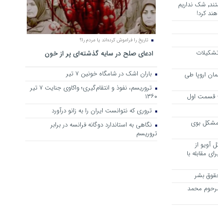
هرجا خشن ترین دشمنان ایران هستند٬ شک نداریم
ند کرد!
تاریخ را فراموش کرده‌اند یا مردم را؟
 تشکیلات
ادعای صلح در سایه گذشته‌ای پر از خون
باران اشک در شامگاه خونین 7 تیر
مان اروپا طی
تروریسم، نفوذ و انتقام‌گیری؛ واکاوی جنایت ۷ تیر
 – قسمت اول
۱۳۶۰
تروری که نتوانست ایران را به زانو درآورد
مشکل بوی
نگاهی به استاندارد دوگانه فرانسه در برابر
تروریسم
 آویو از
ی مقابله با
قوق بشر
مرحوم محمد