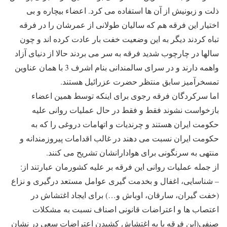
ذلت و زبونیش از آن ها استفاده می کرد. اعضاء بیچاره و بی
اختیار این فرقه هم که سالیان طولانی از عمرشان را در فرقه
تباه کردند دیگر به این وضعیت خفت بار عادت کرده اند و چون
سالها در چارچوب شدید فرقه به سر می بردند حالا از دنیای آزاد
واهمه دارند و در سرای سالمندانی بنام اشرف 3 با همان عناوین
تمسخرآمیز سابق منتظر حضرت عزرائیل هستند.
اما سرکردگان فرقه رجوی برای اینکه توسط همین اعضاء
بازخواست نشوند فقط و فقط در حال عملیات روانی علیه
حکومت ایران هستند و چرندیات و اتهامات دروغی را که به
حکومت ایران نسبت می دهند در غالب اقدامات پیروزمندانه و
منتهی به سرنگونی برای هوادارانشان تشریح می کنند.
از جمله عملیات روانی این فرقه بر علیه کشورمان عبارتند از:
– شناسایی، اغفال و بخدمت گیری عوامل مستعد درگیری و نزاع
(خفت گیران، سارقان، اوباش و…) برای ایجاد اغتشاش در
اعتصاب ها و اعتراضات قانونی اصناف نسبت به مشکلات
صنفی(این فرقه با به اغتشاش کشیدن اعتراضات سعی در نشان