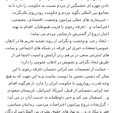
دادن چهره ای خشمگین از مردم نسبت به حکومت را دارد تا به
مجامع بین المللی بگوید مردم و حکومت رودرروی یکدیگرند)
– خبرسازی های جعلی پیرامون وضعیت، اقتصادی، معیشتی،
اعتراضات و…(فرقه رجوی با فریب هموطنان، اقدام به تهیه
اخبار دروغ از گسترش نارضایتی مردم می نماید)
– ایجاد رعب و وحشت و نگرانی از روند تشدید تحریم ها در اذهان
عمومی(صفحات خبری این فرقه در شبکه های اجتماعی و سایت
های اینترنتی سعی در بر هم زدن آرامش و امنیت اجتماعی از
طریق ایجاد نگرانی و تشویش در اذهان عمومی را دارد)
– حمایت از تصمیمات ضد ایرانیِ دشمنان (فرقه رجوی با این
تفکر که دشمن دشمن ما دوست ماست و به این جهت که به هیچ
وجه قدرت رویارویی با حکومت ایران را ندارد، از هرگونه اقدام
ضد ایرانی دشمنانی از قبیل، آمریکا، اسرائیل، عربستان سعودی
و… استقبال می کند و حتی داوطلبانه به خدمت آنان در می آید)
– گزارشات دروغ پیرامون اعتراضات مردمی، زندانیان سیاسی،
فقر و بیکاری و… به نهاد های حقوق بشری بین الملل(سرکردگان