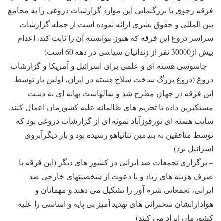
فرقه رجوی با بزرگنمایی این موارد گزارشات دروغی را به مجامع
بین المللی و حقوق بشری ارائه نموده است از جمله گزارشات
سراسر دروغ این فرقه که هنوز نتوانسته آن را ثابت کند، اعدام
بیش از30000 نفر از زندانیان سیاسی در دهه 60 است)
– جاسوسی هسته ای و علمی برای اسرائیل و آمریکا و گزارشات
دروغ (دروغ بزرگ ساخت سلاح هسته در ایران، اولین بار توسط
این فرقه در جهان مطرح شد و سالهاست بهانه ای به دست
مستکبرین داده تا تحریم های ظالمانه علیه کشورمان اعمال کنند.
سایت هسته ای تورقوزآباد نمونه ای از گزارشات دروغی بود که
توسط منافقین به بنیامین نتانیاهو رسیده بود و بار دیگرآبروی
اسرائیل برد)
– برگزاری تجمعات ضد ایرانی در کشور های دیگر (این فرقه با
صرف هزینه های زیاد و با دعوت از شخصیتهای خارجی ضد
ایرانی، تجمعاتی شرم آور را تشکیل می دهند و مهمانان و
هوادارانشان سخنرانی های تهدید آمیز بی پایه و اساسی را علیه
کشورمان ایراد می کنند)