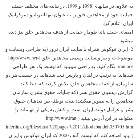
به علاوه، در سال‎های 1998 و 1999، در بیانیه های مختلف حنیف
حمایت خود از مجاهدین خلق را به عنوان تنها آلترناتیو دموکراتیک
ایران اعلام کرد.
امضای حنیف پای طومار حمایت از هدف مجاهدین خلق نیز دیده
می‎شود.
2- ایران فوکوس همراه با سایت ایران ترور (به طراحی وب‎سایت و
موضوعات و نیز وب‎سایت رسمی مجاهدین خلق [http://www.ncr-
iran.org] نگاه کنید، به راحتی می‎بینید که توسط یک نفر طراحی
شده‎اند) به ترتیب در لندن و پاریس ثبت شده‎اند. در حقیقت هر دو
سازمان، از جمله مجاهدین خلق، تلاش کردند که ادعا کنند
گزارش دیده‎بان حقوق بشر (که جنایات حقوق بشری سازمان
مجاهدین را به تصویر می‎کشد) نتیجه توطئه بین دیده‎بان حقوق
بشر و عوامل دولت ایران است. واکنش به یکی از اتهامات را
می‎توانید در این آدرس ببینید (http://www.iran-
interlink.org/files/farsi%20pages%2011/khodabandeh050705.htm
). باید اضافه کنم که لیست گلف 2000 که ایران فوکوس و ایران