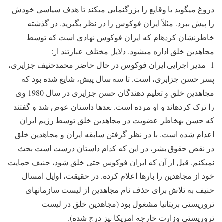
دروغ می‎گوید یا وقایع را بزرگ‎نمایی میکند تا هدف سیاسی خودش
را پیش ببرد. مثلاً ایران فوکوس را در نظر بگیرید. در گذشته
خاطرنشان کرده‎ام که ایران فوکوس نهادی است که توسط
مجاهدین خلق اداره میشود. دلایل مختلف عبارتند از:
1- مدیر اجرایی ایران فوکوس در حال حاضر محمدحنیف جزایری،
پسر حسن جزایری، است. تا سه سال پیش، شایع شده بود که
مجاهدین خلق و تعلیم دهندگان حسن جزایری در سال 1980 وی
را ترک کرده‎اند و او مرده است. بعدها داستان عوض شد و گفتند
که حسن به‎خاطر عضویت در مجاهدین خلق توسط رژیم ایران
اعدام شده است. با در نظر گرفتن سابقه ایران و مجاهدین خلق
در نقض حقوق بشر، در این که کدام داستان درست است بحث
نمی‎کنم. قبل از آن که ایران فوکوس حتی خلق شود، حنیف حمایت
خود از مجاهدین را بارها اعلام کرده. در حقیقت، اوایل امسال
حنیف به تلاش برای حذف نام مجاهدین از لیست سازمان‎های
تروریستی بریتانیا مشغول بود (مجاهدین خلق در لیست
تروریستی وزارت خارجه امریکا نیز درج شده).