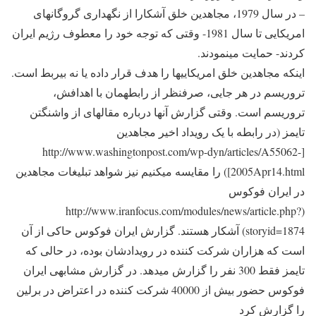
– در سال 1979، مجاهدین خلق آشکارا از نگهداری گروگان‎های
امریکایی تا سال 1981- وقتی که توجه خود را معطوف رژیم ایران
کردند- حمایت می‎نمودند.
اینکه مجاهدین خلق امریکایی‎ها را هدف قرار داده یا نه بی‎ربط است.
تروریسم در هر جایی، صرف‎نظر از رابطه‎مان با اهدافش،
تروریسم است. وقتی گزارش آنها درباره مقاله‎ای از واشنگتن
تایمز (در رابطه با یک رویداد اخیر مجاهدین
[http://www.washingtonpost.com/wp-dyn/articles/A55062-
2005Apr14.html]) را مقایسه می‎کنیم نیز شواهد تبلیغات مجاهدین
در ایران فوکوس
(http://www.iranfocus.com/modules/news/article.php?
storyid=1874) آشکار هستند. گزارش ایران فوکوس حاکی از آن
است که هزاران شرکت کننده در رویدادشان بوده، در حالی که
تایمز فقط 300 نفر را گزارش می‎دهد. در گزارش مشابهی ایران
فوکوس حضور بیش از 40000 شرکت کننده در اعتراض در برلین
را گزارش کرد