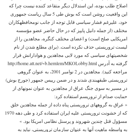
اصلاح طلب بوده، این استدلال دیگر متقاعد کننده نیست چرا که
این واقعیت روشن است که بوش طی 5 سال ریاست جمهوری
خود، علیرغم فشار سیاسی قابل توجه از جانب نومحافظه‎کاران
مختلف (از جمله دانیل پایپز که در حال حاضر عضو مؤسسه
امریکایی صلح است) و اعضای مختلف کنگره، مجاهدین را از
لیست تروریستی حذف نکرده است. (برای مطلع شدن از نام
شخصیت‎های سیاسی که مورد لابی مجاهدین و هوادارانش قرار
گرفته به آدرس http://home.att.net/~b.hernlem/MKOLobby.html
مراجعه کنید). مجاهدین در 2 نوامبر 2001، به عنوان گروهی
تروریستی طبقه‎بندی شدند و در ضمن رییس ‎جمهور (جورج بوش)
در مسیر به سوی جنگ عراق از مجاهدین به عنوان نمونه‎ای از
حمایت صدام از تروریسم استفاده کرد:
« عراق به گروه‎های تروریستی پناه داده از جمله مجاهدین خلق
که از خشونت تروریستی علیه ایران استفاده کرد و طی دهه 1970
مسؤول قتل چندین شهروند و پرسنل نظامی امریکا بود. »
به ‎واسطه ماهیت آنها به عنوان سازمان تروریستی، نباید به