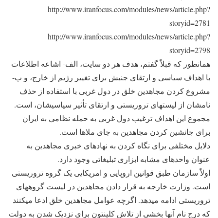
http://www.iranfocus.com/modules/news/article.php?
storyid=2781
http://www.iranfocus.com/modules/news/article.php?
storyid=2798
همان‎طور که قبلاً گفتم، هدف هر دو سایت، الف- اشاعه اطلاعات
با اهداف سیاسی و ارتقای جنبش برای تغییر رژیم از خارج، و ب-
مشروع کردن مجاهدین خلق در دول غربی با استفاده از حذف
نامشان از لیست‎های تروریستی و ارتقای تأثیر سیاسی‎شان، است.
مجموع این اهداف ترغیب دول غربی به حمله نظامی به ایران
برای جانشین کردن مجاهدین به جای ملاها است.
دلایل مختلفی برای نگاه کردن به نهادهای خبری مجاهدین به
عنوان واحدهای مشابه ابزاری تبلیغاتی وجود دارد.
اولاً سازمان طبق قوانین اروپایی و امریکایی یک گروه تروریستی
است. وزارت خارجه به قرار دادن مجاهدین در لیست گروه‎های
تروریستی ادامه می‎دهد. اگرچه عوامل مجاهدین خلق ادعا می‎کنند
که درج نام آنها بخشی از تلاش کلینتون برای نزدیک شدن به دولت