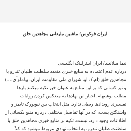
ایران فوکوس؛ ماشین تبلیغاتی مجاهدین خلق
نیما میلانی‎نیا/ ایران اینترلینک انگلیسی
درباره عدم اعتمادم به منابع خبری متعدد سلطنت طلبان تندرو یا
مجاهدین خلق (ام.ک.او، شورای ملی مقاومت ایران، پی‎ام‎او‎آی،…)
و نیز کسانی که بر این منابع به عنوان خبر تکیه می‎کنند بارها
مطلب نوشته‎ام. اخبار این نهادها به منعکس کردن روایات
تفسیری رویدادها ربطی ندارد. مثل انتخاب بین نیویورک تایمز و
واشنگتن پست، که در آنها تفاصیل مختلفی درباره منبع یکسانی از
اطلاعات وجود دارد، نیست. تکیه بر منابع خبری مجاهدین خلق یا
سلطنت طلبان تندرو، به انتخاب نهادی مربوط می‎شود که کلاً