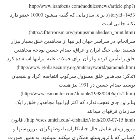
(http://www.iranfocus.com/modules/news/article.php?
storyid=1453). برای سازمانی که گفته می‎شود 10000 عضو دارد
نکته جالبی است
(http://cfrterrorism.org/groups/mujahedeen_print.html).
سرانجام، در سراسر جهان ایرانی‎ها از مجاهدین خلق بسیار بیزار
هستند. طی جنگ ایران و عراق، صدام حسین بودجه مجاهدین
خلق را تأمین کرده و از آن برای حملات علیه ایرانی‎ها استفاده کرد
(http://www.globalsecurity.org/military/world/para/mek.htm).
(تذکر: مجاهدین خلق مسؤول سرکوب انتفاضه اکراد و شیعیان
توسط صدام حسین در 1991 نیز هست
(http://www.csmonitor.com/durable/1998/04/06/p1s2.htm).
بنابراین جای تعجب ندارد که اکثر ایرانی‎ها مجاهدین خلق را یک
سازمان فرقه‎ای می‎دانند
(http://cscs.umich.edu/~crshalizi/sloth/2003-07-15.html). قانون
مرور زمان شامل حال جنایتکاران یا توطئه‎گران، تروریست‎ها و
کسانی که با تروریست‎ها همکاری می‎کنند نمی‎شود. به همین صورت