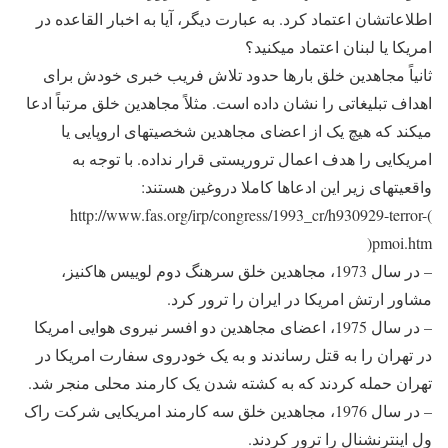
اطلاعاتشان اعتماد کرد. به عبارت دیگر، آیا به اخبار القاعده در
امریکا یا لبنان اعتماد می‎کنید؟
ثانیاً مجاهدین خلق بارها حدود تلاش فریب خبری خودش برای
اهداف تبلیغاتی را نشان داده است. مثلاً مجاهدین خلق مرتباً ادعا
می‎کند که هیچ یک از اعضای مجاهدین شخصیت‎های اروپایی یا
امریکایی را هدف اعمال تروریستی قرار نداده. با توجه به
واقعیت‎های زیر این ادعاها کاملا دروغین هستند:
)http://www.fas.org/irp/congress/1993_cr/h930929-terror-
pmoi.htm(
– در سال 1973، مجاهدین خلق سرهنگ دوم لوییس هاکنیز،
مشاور ارتش امریکا در ایران را ترور کرد.
– در سال 1975، اعضای مجاهدین دو افسر نیروی هوایی امریکا
در تهران را به قتل رساندند و به یک خودروی سفارت امریکا در
تهران حمله کردند که به کشته شدن یک کارمند محلی منجر شد.
– در سال 1976، مجاهدین خلق سه کارمند امریکایی شرکت راک
ول اینترنشنال را ترور کردند.