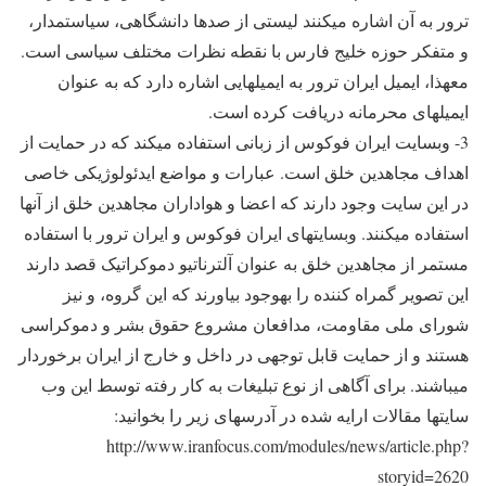
ترور به آن اشاره می‎کنند لیستی از صدها دانشگاهی، سیاستمدار،
و متفکر حوزه خلیج فارس با نقطه نظرات مختلف سیاسی است.
معهذا، ایمیل ایران ترور به ایمیل‎هایی اشاره دارد که به عنوان
ایمیل‎های محرمانه دریافت کرده است.
3- وب‎سایت ایران فوکوس از زبانی استفاده می‎کند که در حمایت از
اهداف مجاهدین خلق است. عبارات و مواضع ایدئولوژیکی خاصی
در این سایت وجود دارند که اعضا و هواداران مجاهدین خلق از آن‎ها
استفاده می‎کنند. وب‎سایت‎های ایران فوکوس و ایران ترور با استفاده
مستمر از مجاهدین خلق به عنوان آلترناتیو دموکراتیک قصد دارند
این تصویر گمراه کننده را به‎وجود بیاورند که این گروه، و نیز
شورای ملی مقاومت، مدافعان مشروع حقوق بشر و دموکراسی
هستند و از حمایت قابل توجهی در داخل و خارج از ایران برخوردار
می‎باشند. برای آگاهی از نوع تبلیغات به کار رفته توسط این وب
سایت‎ها مقالات ارایه شده در آدرس‎های زیر را بخوانید:
http://www.iranfocus.com/modules/news/article.php?
storyid=2620