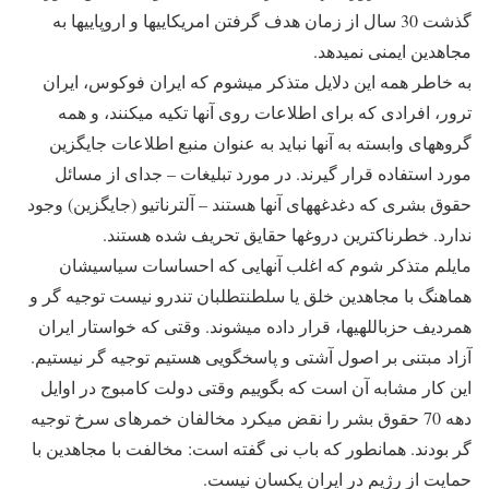
گذشت 30 سال از زمان هدف گرفتن امریکایی‎ها و اروپایی‎ها به
مجاهدین ایمنی نمی‎دهد.
به‎ خاطر همه این دلایل متذکر می‎شوم که ایران فوکوس، ایران
ترور، افرادی که برای اطلاعات روی آن‎ها تکیه می‎کنند، و همه
گروه‎های وابسته به آن‎ها نباید به عنوان منبع اطلاعات جایگزین
مورد استفاده قرار گیرند. در مورد تبلیغات – جدای از مسائل
حقوق بشری که دغدغه‎های آنها هستند – آلترناتیو (جایگزین) وجود
ندارد. خطرناک‎ترین دروغ‎ها حقایق تحریف شده هستند.
مایلم متذکر شوم که اغلب آنهایی که احساسات سیاسی‎شان
هماهنگ با مجاهدین خلق یا سلطنت‎طلبان تندرو نیست توجیه گر و
هم‎ردیف حزب‎اللهی‎ها، قرار داده می‎شوند. وقتی که خواستار ایران
آزاد مبتنی بر اصول آشتی و پاسخگویی هستیم توجیه گر نیستیم.
این کار مشابه آن است که بگوییم وقتی دولت کامبوج در اوایل
دهه 70 حقوق بشر را نقض می‎کرد مخالفان خمرهای سرخ توجیه
گر بودند. همان‎طور که باب نی گفته است: مخالفت با مجاهدین با
حمایت از رژیم در ایران یکسان نیست.