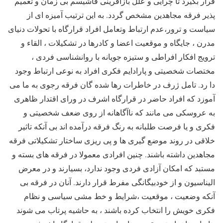
قرار بگیرد تا چرایی و علل بازآفرینی فاشیسم بی زمان و تعمیم
پذیر فرقه مجاهدین مشخص گردد. به این ترتیب آمیزه ای از
سیاست و ترور،عدم ارتباط وتعامل افراد قرارگاه با تحولات دنیای
مدرن ، جایگاه و موقعیت اعضا و کادرها در تشکیلات ، القاء و
ترویج افکار افراطی و ستیزه جویانه با روانشناسی فردی ،
مختصات شخصیتی و پارادایم فکری افراد به نوعی ارتباط وجود
دا رد. تامل ژرف در خاطرات رها شده گان فرقه رجوی به ما می
آموزد که افراد حاضر در قرارگاه اشرف در ورای اقتدار ظاهری
به عروسکی می مانند که ناآگاهانه از روی ضعف شخصیتی و
فکری و یا فرصت طلبانه به رنگ فرقه درآمده اند بی آنکه تاثیر
خلاقی در روند موضع گیری ها و پی ریزی ساختار تشکیلاتی فرقه
مجاهدین داشته باشند. چنین افرادی معمولا در فرقه های بسته و
مستبد که امکان آزادی فردی وجود ندارد، بسیارند و در معرض
الیناسیون و از خودبیگانگی مفرط قرار دارند. آنان در فرقه بی
آنکه وضعیت ، موقعیت ،شرایط و خط مشی سیاسی و نظام
فکری خویش را انتخاب کرده باشند ، به حاشیه پرتاب می شوند