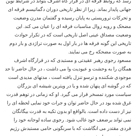
رسد که روابط فرقه ای در قرار گاه اشرف بتواند در شرایط نوین
جهانی پایدار بماند. زیرا از نظر تاریخی دوران دگماتیسم فرقه ای
و تحرکات تروریستی به پایان رسیده و گفتمان مدرن وضعیت
مضحک و روبه زوال مناسبات فرقه ای را عیان می کند. این
وضعیت مصداق عینی اصل تاریخی است که در تکرار حوادث
تاریخی این گونه فرقه ها در بار اول به صورت تراژدی و بار دوم
به صورت مضحکه رخ می نمایند.
مسعود رجوی رهبر عقیدتی و مستبدی که در قرارگاه اشرف
همگان را به وحشت و عبودیت وا می داشت ، در حال حاضر تا حد
موجودی شکننده و ترسو تنزل یافته است ، مدتهای مدیدی است
که در گوشه ای پنهان شده و یا در ویترین شیشه ای بزرگان
سیاست مورد تمسخر قرار می گیرد. او که زمانی در توهم قدرت
غرق شده بود در حال حاضر توان و جرات خود نمایی لحظه ای را
نیز از دست داده است. بالواقع او بدون تکیه به قدرت بیگانگان
نمی تواند برضعف خود غالب شود. رجوی ساده لوحانه خود را
فردی مقتدر می انگاشت که با سرنگونی حامی مستبدش رژیم