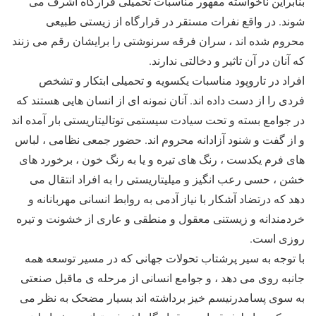
بنابراین ناخواسته مقهور مناسبات تحمیلی قرارگاه اشرف می
شوند. در واقع نفرات مستقر در قرارگاه از زیستی طبیعی
محروم شده اند ، سران فرقه سرنوشتی را برایشان رقم می زنند
که آنان در آن تاثیر و دخالتی ندارند.
افراد در تاروپود مناسبات یکسویه و تحمیلی ابتکار و تشخص
فردی را از دست داده اند. آنان نمونه ای از انسان هایی هستند که
در جوامع بسته و تحت سیادت سیستمی توتالیتاریستی بار آمده اند
و از گفت و شنود آزادانه محروم اند. حضور جمعی نظامی ، لباس
های فرم یکدست ، رنگ های تیره و یا به رنگ خون ، برخورد های
خشن ، حسی رعب انگیز و میلیتاریستی را به افراد انتقال می
دهد که درتضاد آشکار با نیاز آدمی به روابط انسانی مهربانانه و
خردمندانه و زیستنی معقول و منطقی و عاری از خشونت و تیره
روزی است.
با توجه به سیر پرشتاب تحولات جهانی که در مسیر توسعه همه
جانبه روی می دهد ، و جوامع انسانی از مرحله ی ماقبل صنعتی
به سوی پسامدرنیسم خیز برداشته اند بسیار مضحک به نظر می