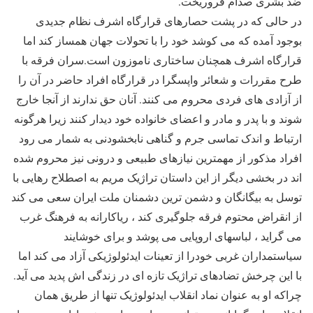
ضد بشری صدام فروریخت.
در حالی که در پشت حصارهای قرارگاه اشرف نظام جدیدی
بوجود آمده که می کوشد خود را با تحولات جهان همساز کند اما
قرارگاه اشرف همچنان ساختاری ناموزون است.سران فرقه با
طرح مقررات و شعائر واپسگرا در قرارگاه افراد حاضر در آن را
از آزادی های فردی محروم می کنند. آنان حق ندارند از آنجا خارج
شوند و با پدر و مادر و اعضای خانواده خود دیدار کنند زیرا هرگونه
ارتباط و اندک تماسی جرم و گناهی نابخشودنی به شمار می رود
افراد مذکور از مهمترین نیازهای طبیعی و درونی نیز محروم شده
اند در بخشی دیگر از این داستان تراژیک مریم به اصطلاح رهایی با
توسل به بیگانگان و دشمن ترین دشمنان ملت ایران سعی می کند
از انقراض محتوم فرقه جلوگیری کند ، ریاکارانه به فرهنگ غرب
می گراید ، لباسهای اروپایی می پوشد و برای خوشایند
سیاستمداران غربی خودرا از تعینات ایدئولوژیکی آزاد می کند اما
با این چرخش تضادهای تراژیک تازه ای در زندگی اش پدید می آید.
چراکه او به عنوان نماد انقلاب ایدئولوژیک تنها از طریق همان