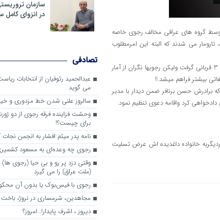
سازمان تروریست
در انزوای کامل 
بتوسط گروه های عراقی مخالف رجوی خاصه
، تارومار می شدند که البته این امرمطلوب
تصادفی
موشک باران پنجم دیماه 1392 مقرلیبرتی درعراق بتوسط گروه جیش المختارکه 3 قربانی گرفت ولیکن رجویها نگران از آمار
عبدالحمید رئوفیان از انتخابات ریا
می گوید
 که برادرش حسن برنافر ضمن دیدار با مدیر
سالروز علنی شدن خط مزدوری و خی
ادخواهی کرد واقامه دعوی تنظیم نمود.
وحشت فزاینده فرقه رجوی از دو ژورنا
برای چیست؟!
نامه پدر میثم افشار به انجمن نجات آ
ردیگربه خانواده داغدیده اش عرض تسلیت
رجوی چه وعده‌ای به مسعود کشمیری 
وقتی دزد پر رو و بی حیا (رجوی ها) 
(ملت عراق) را می گیرد
رجوی با فیس‌بوک یا بدون آن محکو
مجاهدین، شرم‎ساری در نروژ، باخت در فرانسه
ديروز ، اشرف پايدار!…امروز؟