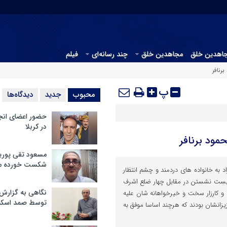
جاهدین خلق
مجاهدین خلق
چند رسانه‌ای
فیلم
رنافر
پ
محبوب
جدید
دیدگاه‌ها
حضور اعضای انج
در کربلا
مود برنافر
مسعود تقی پوریا
شکست خورده م
د به خانواده های دردمند و چشم انتظار
ا بست نشستن در مقابل چهار ضلع اشرف
نگاهی به گزارش
و کارزار سخت و خیرخواهانه شان علیه
توسط صمد اسکن
زانشان بودند که هرچند اساسا موفق به