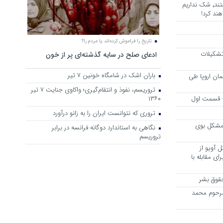
هرجا خشن ترین دشمنان ایران هستند٬ شک نداریم
ند کرد!
تاریخ را فراموش کرده‌اند یا مردم را؟
 تشکیلات
ادعای صلح در سایه گذشته‌ای پر از خون
باران اشک در شامگاه خونین 7 تیر
مان اروپا طی
تروریسم، نفوذ و انتقام‌گیری؛ واکاوی جنایت ۷ تیر
 – قسمت اول
۱۳۶۰
تروری که نتوانست ایران را به زانو درآورد
مشکل بوی
نگاهی به استاندارد دوگانه فرانسه در برابر
تروریسم
 آویو از
ی مقابله با
قوق بشر
مرحوم محمد