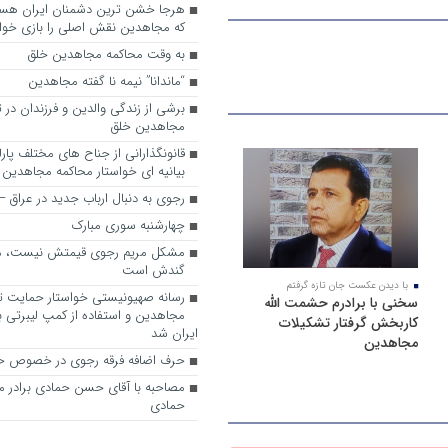
که مجاهدین نقش اصلی را بازی خواه
به وقت محاکمه مجاهدین خلق
“ماندانا” نیمه نا گفته مجاهدین
برشی از زندگی والدین و فرزندان در
مجاهدین خلق
قانونگذارانی از جناح های مختلف پارل
بیانیه ای خواستار محاکمه مجاهدین
رجوی به دنبال ارباب جدید در عراق
چهارشنبه سوری مبارک
مشکل مریم رجوی قیمتش نیست، 
گندش است
با دیدن عکست جان تازه گرفتم
رسانه صهیونیستی خواستار حمایت تل
سخنی با برادرم حشمت الله
مجاهدین و استفاده از کمپ لیبرتی برا
کاربخش گرفتار تشکیلات
ایران شد
مجاهدین
حرف اضافه فرقه رجوی در خصوص ح
مصاحبه با آقای حسن حمادی برادر 
حمادی