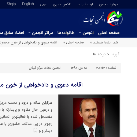
درباره انجمن
ارتباط با ما
تلکس خبری
عربي
English
Shqip
صفحه اصلی
انجمن
خانواده‌ها
مراکز انجمن
اعضاء سابق م
شما اینجا هستید »
صفحه اصلی »
اقامه دعوی و دادخواهی از خون محمود ب
گروه :
خانواده ها
شناسه :
38014
08 دی 1398
انجمن نجات مرکز گیلان
اقامه دعوی و دادخواهی از خون مح
هزاران سلام و درود و دست مریزا
و درعین حال مقاوم و پایدارکه ب
مضمحل شده با فعالیتهای انسانی 
رجوی در پی ملاقات حضوری با عزی
دیدار ولو […]