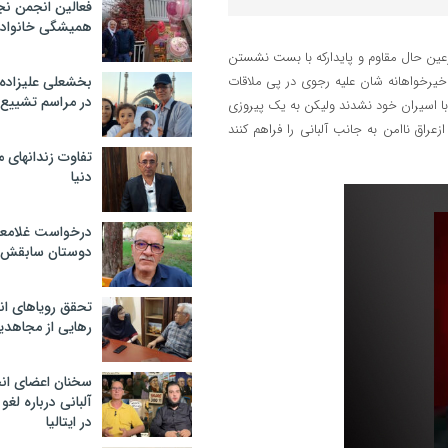
فعالین انجمن نج
همیشگی خانواده
رعین حال مقاوم و پایدارکه با بست نشستن
خیرخواهانه شان علیه رجوی در پی ملاقات
بخشعلی علیزاده 
در مراسم تشییع 
با اسیران خود نشدند ولیکن به یک پیروزی
عراق ناامن به جانب آلبانی را فراهم کنند
تفاوت زندانهای م
دنیا
درخواست غلامعلی
دوستان سابقش 
تحقق رویاهای ان
رهایی از مجاهدی
سخنان اعضای ان
آلبانی درباره لغ
در ایتالیا