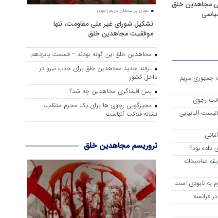
ی مجاهدین خلق
نقدی بر سخنان مریم رجوی
سیاسی
تشکیل شورای غیر ملی مقاومت، تنها
موفقیت مجاهدین خلق
مجاهدین خلق این گونه بودند – قسمت پانزدهم
ترفند جدید مجاهدین خلق برای جذب نیرو در
داخل کشور
ست جمهوری مریم
پس افشاگری مجاهدین چه شد؟
انت رجوی
مجیزگویی رجوی ها برای یک مجرم متقلب،
لیست آلبانیایی
نشانه فلاکت آنهاست
لبانی
تروریسم مجاهدین خلق
داده بود؟!
یقه صاحبخانه
م به نابودی است