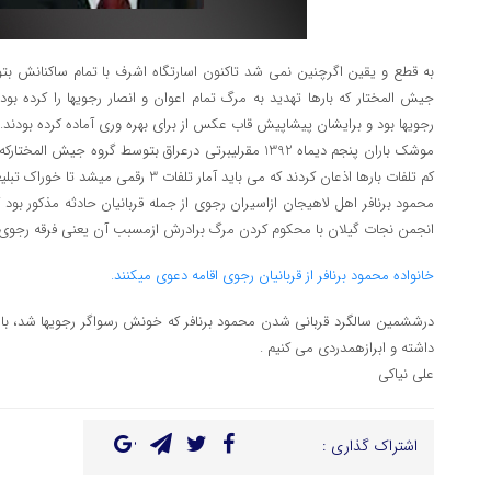
به قطع و یقین اگرچنین نمی شد تاکنون اسارتگاه اشرف با تمام ساکنانش 
جیش المختار که بارها تهدید به مرگ تمام اعوان و انصار رجویها را کرده بود
رجویها بود و برایشان پیشاپیش قاب عکس از برای بهره وری آماده کرده بودند.
کم تلفات بارها اذعان کردند که می باید آمار تلفات 3 رقمی میشد تا خوراک تبلیغاتی بیشتر فراهم میشد.!!
محمود برنافر اهل لاهیجان ازاسیران رجوی از جمله قربانیان حادثه مذکور بود
انجمن نجات گیلان با محکوم کردن مرگ برادرش ازمسبب آن یعنی فرقه رجوی د
خانواده محمود برنافر از قربانیان رجوی اقامه دعوی میکنند.
درششمین سالگرد قربانی شدن محمود برنافر که خونش رسواگر رجویها شد، با
داشته و ابرازهمدردی می کنیم .
علی نیاکی
اشتراک گذاری :