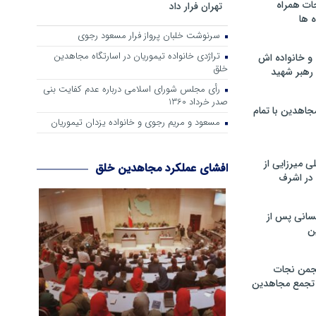
ات همراه
تهران فرار داد
 ها
سرنوشت خلبان پرواز فرار مسعود رجوی
تراژدی خانواده تیموریان در اسارتگاه مجاهدین
و خانواده اش
خلق
رهبر شهید
رأی مجلس شورای اسلامی درباره عدم كفایت بنی
صدر خرداد 1360
جاهدین با تمام
مسعود و مریم رجوی و خانواده یزدان تیموریان
 میرزایی از
افشای عملکرد مجاهدین خلق
در اشرف
سانی پس از
ن
جمن نجات
و تجمع مجاهدین