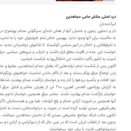
درد اصلی عشایر حامی مجاهدین
ایران‎دیدبان
دار و دسته‎ی رجوی و 
به حاکمیت برای آنها وجود ندارد. به‎
با تفرقه‎افکنی و اخلال در امور
امنیت به کشور تأکید داشتند، این اخلال‎گری‎ها به شکست انجامید.
زدن اوضاع عراق به‎کار بستن
خود افتاده و یک‎سره پرده‎ها را کنار زده و خواستار بازگشت صدام به‎قدرت شده‎اند!
خواستار بازگشت صدام به‎قدرت شدند. عشایر عراق همچنین خواستار تداوم مقاومت مسلحانه در برابر اشغال‎گران شدند.
آنها همچنین بر ضرورت آزادی صدام و رفع اتهامات علیه وی و هم‎دستانش تأكید كردند.
رهبر قبیله‎ی عبیدی تهدید کرده است در صورت رد درخواست‎شان، دست به اعتراض‌های گسترده خواهند زد.
تمامیت‎خواهی، قدرت را برای خود می‎خواستند.