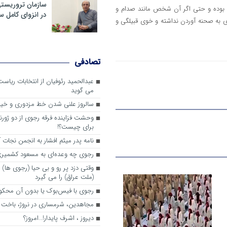
سازمان تروریست
خص بوده و حتی اگر آن شخص مانند صدام و
در انزوای کامل 
ی به صحنه آوردن نداشته و خوی قبیلگی و
تصادفی
عبدالحمید رئوفیان از انتخابات ریا
می گوید
سالروز علنی شدن خط مزدوری و خی
وحشت فزاینده فرقه رجوی از دو ژورنا
برای چیست؟!
نامه پدر میثم افشار به انجمن نجات آ
رجوی چه وعده‌ای به مسعود کشمیری 
وقتی دزد پر رو و بی حیا (رجوی ها) 
(ملت عراق) را می گیرد
رجوی با فیس‌بوک یا بدون آن محکو
مجاهدین، شرم‎ساری در نروژ، باخت در فرانسه
ديروز ، اشرف پايدار!…امروز؟