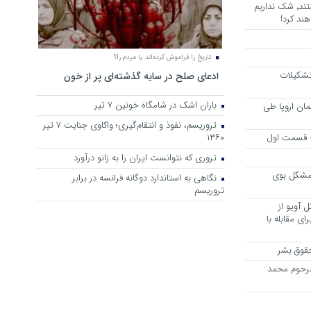
هرجا خشن ترین دشمنان ایران هستند٬ شک نداریم
ند کرد!
تاریخ را فراموش کرده‌اند یا مردم را؟
 تشکیلات
ادعای صلح در سایه گذشته‌ای پر از خون
باران اشک در شامگاه خونین 7 تیر
مان اروپا طی
تروریسم، نفوذ و انتقام‌گیری؛ واکاوی جنایت ۷ تیر
 – قسمت اول
۱۳۶۰
تروری که نتوانست ایران را به زانو درآورد
مشکل بوی
نگاهی به استاندارد دوگانه فرانسه در برابر
تروریسم
 آویو از
ی مقابله با
قوق بشر
مرحوم محمد