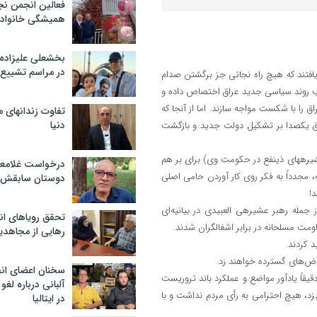
فعالین انجمن نج
همیشگی خانواده
بخشعلی علیزاده 
در مراسم تشییع 
حامیان آنها از همان ابتدای سرنگونی صدام به‎وضوح دریافتند که هیچ راه نجاتی جز برگشتن صدام
همین خاطر تمام ظرفیت‎های خود را به تخریب روند سیاسی جدید عراق اختصاص داده و
 سیاسی کوشیدند تا تلاش‎های دولت‎مردان جدید عراق را با شکست مواجه سازند. اما از آنجا که
تفاوت زندانهای م
دنیا
خواست این عده در اقلیت مطلق قرار داشت و احزاب و نیروهای سیاسی عراق یک‎صدا بر تشکیل دولت جدید و بازگشت
اکنون پس از شکست تمام ترفندهایی که بقایای صدام (مجاهدین، بعثی‎ها و عشیره‎های ذی‎نفع در حکومت وی) برای بر هم
درخواست غلامعلی
د و بعد از ناکام ماندن تمامیت خواهی‎های زورگویانه، مجدداً به فکر روی کار آوردن حامی اصلی
دوستان سابقش 
به گزارش روزنامه‎ی القدس العربی، 300 تن از رهبران عشایر و قبایل عراق از جمله رهبر عشیره‎ی‌ العبیدی در بیانیه‌ای
تحقق رویاهای ان
رهایی از مجاهدی
سخنان اعضای ان
نکته‎ی جالب این‎که مواضع عشیره‎ی عبیدی که از حامیان مجاهدین می‎باشند، دقیقاً یادآور مواضع و عمل‎کرد باند تروریست
آلبانی درباره لغ
رجوی بعد از انقلاب ایران است که در عین حال که از دموکراسی و آزادی دم می‎زد، هیچ احترامی به رأی مردم نداشت و با
در ایتالیا