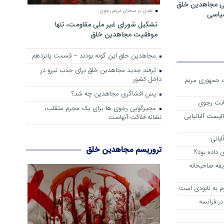
ی مجاهدین خلق
نقدی بر سخنان مریم رجوی
سیاسی
تشکیل شورای غیر ملی مقاومت، تنها
موفقیت مجاهدین خلق
مجاهدین خلق این گونه بودند – قسمت پانزدهم
ترفند جدید مجاهدین خلق برای جذب نیرو در
داخل کشور
ست جمهوری مریم
پس افشاگری مجاهدین چه شد؟
انت رجوی
مجیزگویی رجوی ها برای یک مجرم متقلب،
لیست آلبانیایی
نشانه فلاکت آنهاست
لبانی
تروریسم مجاهدین خلق
داده بود؟!
یقه صاحبخانه
م به نابودی است