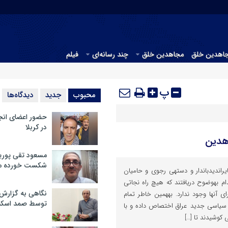
جاهدین خلق
مجاهدین خلق
چند رسانه‌ای
فیلم
پ
محبوب
جدید
دیدگاه‌ها
حضور اعضای انج
در کربلا
هدین
مسعود تقی پوریا
شکست خورده م
درد اصلی عشایر حامی مجاهدینایران‎دیدباندار و دسته‎ی رجوی و حامیان
آنها از همان ابتدای سرنگونی صدام به‎وضوح دریافتند که هیچ راه نجاتی
نگاهی به گزارش
جز برگشتن صدام به حاکمیت برای آنها وجود ندارد. به‎همین خاطر تمام
توسط صمد اسکن
روند سیاسی جدید عراق اختصاص داده و با