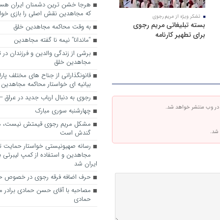
که مجاهدین نقش اصلی را بازی خواه
تشکر ویژه از مریم رجوی
بسته تبلیغاتی مریم رجوی
به وقت محاکمه مجاهدین خلق
برای تطهیر کارنامه
“ماندانا” نیمه نا گفته مجاهدین
برشی از زندگی والدین و فرزندان در
مجاهدین خلق
قانونگذارانی از جناح های مختلف پارل
بیانیه ای خواستار محاکمه مجاهدین
رجوی به دنبال ارباب جدید در عراق
 در وب منتشر خواهد شد.
چهارشنبه سوری مبارک
مشکل مریم رجوی قیمتش نیست، 
 شد.
گندش است
رسانه صهیونیستی خواستار حمایت تل
مجاهدین و استفاده از کمپ لیبرتی برا
ایران شد
حرف اضافه فرقه رجوی در خصوص ح
مصاحبه با آقای حسن حمادی برادر 
حمادی