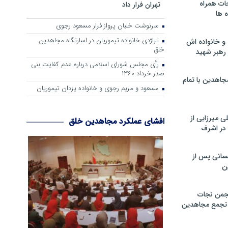
ات همراه
تهران فرار داد
 ها
سرنوشت خلبان پرواز فرار مسعود رجوی
تراژدی خانواده تیموریان در اسارتگاه مجاهدین
و خانواده اش
خلق
رهبر شهید
رأی مجلس شورای اسلامی درباره عدم كفایت بنی
صدر خرداد 1360
جاهدین با تمام
مسعود و مریم رجوی و خانواده یزدان تیموریان
 میرزایی از
افشای عملکرد مجاهدین خلق
در اشرف
سانی پس از
ن
جمن نجات
و تجمع مجاهدین