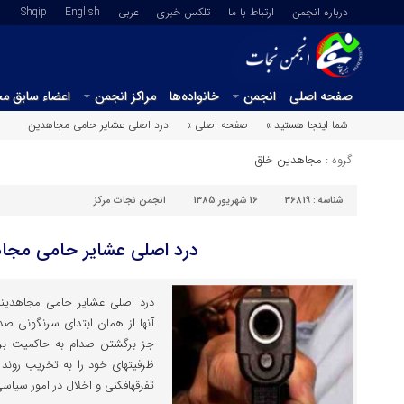
درباره انجمن
ارتباط با ما
تلکس خبری
عربي
English
Shqip
صفحه اصلی
انجمن
خانواده‌ها
مراکز انجمن
اعضاء سابق م
شما اینجا هستید »
صفحه اصلی »
درد اصلی عشایر حامی مجاهدین
گروه :
مجاهدین خلق
شناسه :
36819
16 شهریور 1385
انجمن نجات مرکز
درد اصلی عشایر حامی مجا
ظرفیت‎های خود را به تخریب 
تفرقه‎افکنی و اخلال در امور سیاسی کوشیدند تا […]