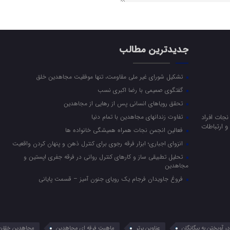
جدیدترین مطالب
تشکیل شورای غیر ملی مقاومت، تنها موفقیت مجاهدین خلق
گفتگوی صمیمی با رضا اکبری نسب
تحقق رویاهای انسانی پس از رهایی از مجاهدین
جات افراد
تفاوت زندانهای مجاهدین با تمام دنیا
 ارتباطات
فعالین انجمن نجات همراه همیشگی خانواده ها
انزوای اجباری؛ ابزار فرقه رجوی برای کنترل ذهن و پنهان کردن واقعیت
تحلیل تطبیقی ساز و کارهای کنترل روانی در فرقه جفری اپستین و
مجاهدین
فروغ جاویدان فرجام یک رویای جنون آمیز – قسمت پایانی
 آویختن به بیگانگان
عناوین برتر
ماهیت فرقه ای مجاهدین
مجاهدین خلق؛ 