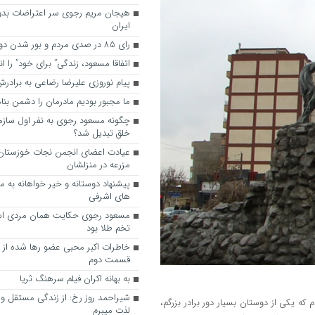
هیجان مریم رجوی سر اعتراضات بدو
ایران
رای 85 در صدی مردم و بور شدن دوباره رجوی
اتفاقا مسعود، زندگی” برای خود” را ا
پیام نوروزی علیرضا رضاعی به براد
ما مجبور بودیم مادرمان را دشمن بنا
چگونه مسعود رجوی به نفر اول ساز
خلق تبدیل شد؟
عیادت اعضای انجمن نجات خوزستان ا
مزرعه در منزلشان
های اشرفی
مسعود رجوی حکایت همان مردی اس
تخم طلا بود
خاطرات اکبر محبی عضو رها شده از
قسمت دوم
به ‌بهانه اکران فیلم سرهنگ ثریا
شیراحمد روز رخ: از زندگی مستقل و آ
 که یکی از دوستان بسیار دور برادر بزرگم،
لذت میبرم