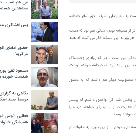
من هم آسیب دید
مجاهدین هستم
است به نام زندان اشرف، حق تمام خانواده
پس افشاگری مج
اتر از همیشه بودم، مدتی هم بود که دست
ر روز به این مسئله فکر می کردم که همه
حضور اعضای انج
در کربلا
یران و زندگی من است ، چرا که زلزله ی وحشتناک
با این روزها بود، که درادامه خواهم نوشت
مسعود تقی پوریا
شکست خورده م
ک مسئولیت دیگر هم داشتم که به دستور
نگاهی به گزارش
توسط صمد اسکن
زمان پخش شد، تن واحدی داشتم که بیشتر
اهایت در ایران تو را یا خواهند دید و یا
ت خواهد رسید.
فعالین انجمن نج
همیشگی خانواده
امتی خودم را از این طریق به خانواده ام