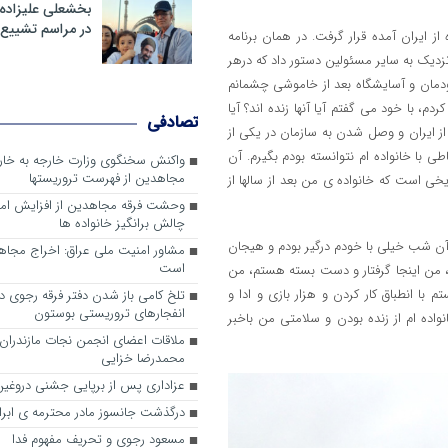
بخشعلی علیزاده 
در مراسم تشییع 
 ایران آمده قرار گرفت. در همان برنامه
زدیک به سایر مسئولین دستور داد که درهر
ودمان و آسایشگاه بعد از خاموشی چشمانم
دم، با خود می گفتم آیا آنها زنده اند؟ آیا
تصادفی
ز ایران و وصل شدن به سازمان در یکی از
زدیک به 6 سال بود که هیچ ارتباطی با خانواده ام نتوانسته بودم بگیرم. آن
واکنش سخنگوی وزارت خارجه به خا
مجاهدین از فهرست تروریستها
یخی است که خانواده ی من بعد از سالها از
وحشت فرقه مجاهدین از افزایش ام
چالش برانگیز خانواده ها
 آن شب خیلی با خودم درگیر بودم و هیجان
مشاور امنیت ملی عراق: اخراج مجا
است
، من اینجا گرفتار و دست بسته هستم، من
تم با انطباق کار کردن و هزار بازی و ادا و
تلخ کامی باز شدن دفتر فرقه رجوی در 
انفجارهای تروریستی بوستون
ه ام از زنده بودن و سلامتی من باخبر
ملاقات اعضای انجمن نجات مازندران ب
محمدرضا خزایی
عزاداری پس از برپایی جشنی دروغین
درگذشت جانسوز مادر محترمه ی ابرا
مسعود رجوی و تحریف مفهوم فدا