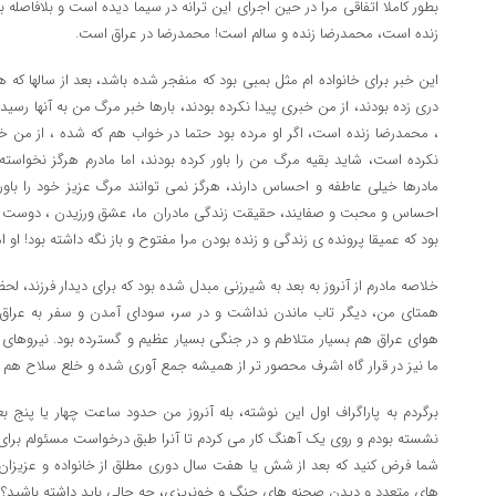
بطور کاملا اتفاقی مرا در حین اجرای این ترانه در سیما دیده است و بلافاصله
زنده است، محمدرضا زنده و سالم است! محمدرضا در عراق است.
این خبر برای خانواده ام مثل بمبی بود که منفجر شده باشد، بعد از سالها که
دری زده بودند، از من خبری پیدا نکرده بودند، بارها خبر مرگ من به آنها رسی
، محمدرضا زنده است، اگر او مرده بود حتما در خواب هم که شده ، از من 
نکرده است، شاید بقیه مرگ من را باور کرده بودند، اما مادرم هرگز نخواسته ب
مادرها خیلی عاطفه و احساس دارند، هرگز نمی توانند مرگ عزیز خود را باور
احساس و محبت و صفایند، حقیقت زندگی مادران ما، عشق ورزیدن ، دوست داش
بود که عمیقا پرونده ی زندگی و زنده بودن مرا مفتوح و باز نگه داشته بود! او 
خلاصه مادرم از آنروز به بعد به شیرزنی مبدل شده بود که برای دیدار فرزند، لح
همتای من، دیگر تاب ماندن نداشت و در سر، سودای آمدن و سفر به عراق 
هوای عراق هم بسیار متلاطم و در جنگی بسیار عظیم و گسترده بود. نیروهای ائ
ما نیز در قرار گاه اشرف محصور تر از همیشه جمع آوری شده و خلع سلاح هم ش
برگردم به پاراگراف اول این نوشته، بله آنروز من حدود ساعت چهار یا پنج بعد
نشسته بودم و روی یک آهنگ کار می کردم تا آنرا طبق درخواست مسئولم برای ی
شما فرض کنید که بعد از شش یا هفت سال دوری مطلق از خانواده و عزیزان خ
های متعدد و دیدن صحنه های جنگ و خونریزی، چه حالی باید داشته باشید؟