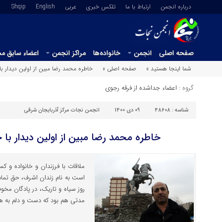
درباره انجمن
ارتباط با ما
تلکس خبری
عربي
English
Shqip
صفحه اصلی
انجمن
خانواده‌ها
مراکز انجمن
اعضاء سابق م
شما اینجا هستید »
صفحه اصلی »
خاطره محمد رضا مبین از اولین دیدار با
گروه :
اعضاء جداشده از فرقه رجوی
شناسه :
48608
09 دی 1400
انجمن نجات مرکز آذربایجان شرقی
خاطره محمد رضا مبین از اولین دیدار با 
ملاقات با فرزندان و خانواده و ک
است به نام زندان اشرف، حق تما
روز سیاه و تاریک، در پادگان مخو
مدتی هم بود که دست و دلم به هی