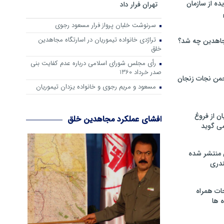
ه از سازمان
تهران فرار داد
سرنوشت خلبان پرواز فرار مسعود رجوی
تراژدی خانواده تیموریان در اسارتگاه مجاهدین
اهدین چه شد؟
خلق
رأی مجلس شورای اسلامی درباره عدم كفایت بنی
صدر خرداد 1360
من نجات زنجان
مسعود و مریم رجوی و خانواده یزدان تیموریان
ن از فروغ
افشای عملکرد مجاهدین خلق
ی گوید
 منتشر شده
دری
ات همراه
 ها