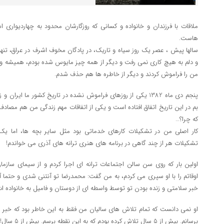
ملاقات با فرزندان و خانواده و کسانی که روزگارشان محدود به چهاردیواری 
هاست.
سالها پیش ، عصر یک روز سیاه و تاریک، در پادگان مخوف اشرف در عراق، تنه
و دلم به هیچ کاری نمی رفت و دیگر از همه چیز مایوس شده بودم، همیشه و ه
من را فراموش کردند و دیگر از خاطره ها هم حذف شدم.
پنجم دی ماه 1382 یکی از روزهای فراموش نشده در تاریخ کشور ما ا
بم در این تاریخ اتفاق افتاده است و یکی از اتفاقات مهم زندگی من هم مصادف 
که چرا؟…
کار اصلی من در تشکیلات کارهای خدماتی بود مثل سایر بچه ها، اما ی
تشکیلات هر از چند گاهی در برنامه های هنری ترانه های آذری می خواندم!
اولین بار که روی سن سالن اجتماعات ترانه ای اجرا کردم و از سیمای سا
اوقاتم را با او سپری می کردم، به من گفت: محمدرضا تو آنتنی شدی و حتما آشن
خبر سلامتی و زنده بودن تو توسط واسطه ای از دوستان و فامیل به خانواده ا
او نمی دانست که تمام تلاش های سالیان من فقط به این خاطر بود که خبر سل
برسانم. بیش از 5 سال تلاش کرده بودم که به این نقطه برسم. بیش از 5 سال!