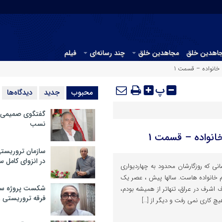
جاهدین خلق
مجاهدین خلق
چند رسانه‌ای
فیلم
 خانواده – قسمت 1
پ
محبوب
جدید
دیدگاه‌ها
گفتگوی صمیمی با
نسب
خانواده – قسمت 1
سازمان تروریست
در انزوای کامل 
سانی که روزگارشان محدود به چهاردیواری
م خانواده هاست. سالها پیش ، عصر یک
شکست پروژه سیا
ف اشرف در عراق، تنهاتر از همیشه بودم،
فرقه تروریستی 
چ کاری نمی رفت و دیگر از […]