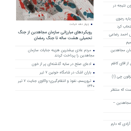
ن نتیجه در
چهار دهه خیانت
نتخاب کرد
رویکرد‌های مبارزاتی سازمان مجاهدین از جنگ
رش احمد رضاعی
تحمیلی هشت ساله تا جنگ رمضان
میم
مان مجاهدین
مردم عادی بیشترین هزینه جنایات سازمان
مجاهدین را پرداخت کردند
ز اقای کاظم
ادعای صلح در سایه گذشته‌ای پر از خون
باران اشک در شامگاه خونین 7 تیر
پیشنهاد دوستانه و خیر خواهانه به مزقون چی (1)
تروریسم، نفوذ و انتقام‌گیری؛ واکاوی جنایت ۷ تیر
۱۳۶۰
ت که منتظر
 مجاهدین –
زادی که دارم