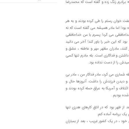
 به برادرم زنگ زده و گفته است که محمدرضا
 هفت خوان رستم را طی کرده بودند و به هر
ده بود! اما مادر همیشه می گفته است که نه
خداحافظی می کرد! پسرم با من خداحافظی
ود که این خبر را باور کند! آخر می دانید
 کنند، مادران مظهر مهر و عاطفه ، عشق و
تن و فداکاری است. بله مادرم تنها کسی
امیدش را از دست نداده بود.
ظه شماری می کرد، مادر فداکار من ، مادر بی
و دیدن فرزندش را داشت. آنروزها حال و
تلاف و آمریکا به عراق حمله کرده بودند و
ده بودیم .
 از ظهر بود که در اتاق کارهای هنری تنها
ک برنامه آماده کنم.
ود ، در یک کشور غریب ، بعد از بمباران