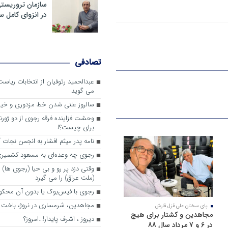
سازمان تروریست
در انزوای کامل 
تصادفی
عبدالحمید رئوفیان از انتخابات ریا
می گوید
سالروز علنی شدن خط مزدوری و خی
وحشت فزاینده فرقه رجوی از دو ژورنا
برای چیست؟!
نامه پدر میثم افشار به انجمن نجات آ
رجوی چه وعده‌ای به مسعود کشمیری 
وقتی دزد پر رو و بی حیا (رجوی ها) 
(ملت عراق) را می گیرد
رجوی با فیس‌بوک یا بدون آن محکو
مجاهدین، شرم‎ساری در نروژ، باخت در فرانسه
پای سخنان علی قزل قارش
مجاهدین و کشتار برای هیچ
ديروز ، اشرف پايدار!…امروز؟
در 6 و 7 مرداد سال 88