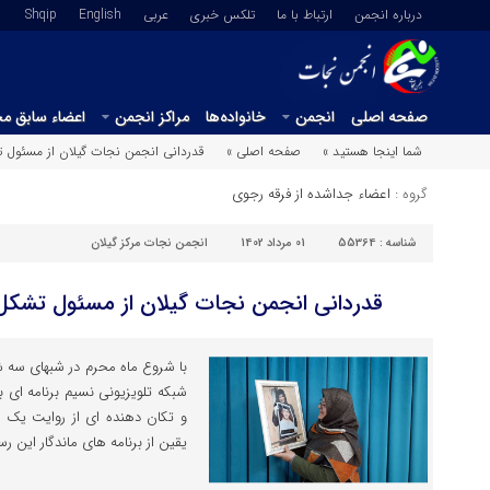
درباره انجمن
ارتباط با ما
تلکس خبری
عربي
English
Shqip
صفحه اصلی
انجمن
خانواده‌ها
مراکز انجمن
اعضاء سابق م
شما اینجا هستید »
صفحه اصلی »
قدردانی انجمن نجات گیلان از مسئول 
گروه :
اعضاء جداشده از فرقه رجوی
شناسه :
55364
01 مرداد 1402
انجمن نجات مرکز گیلان
قدردانی انجمن نجات گیلان از مسئول تشکل
شبکه تلویزیونی نسیم برنامه ای
و تکان دهنده ای از روایت یک م
یقین از برنامه های ماندگار این رس