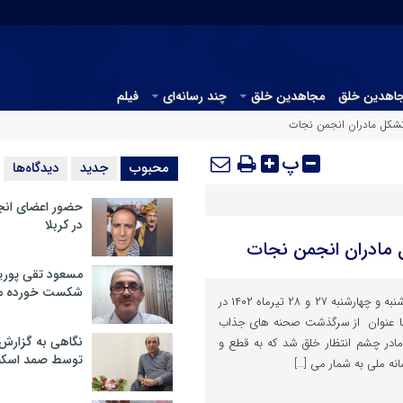
جاهدین خلق
مجاهدین خلق
چند رسانه‌ای
فیلم
تشکل مادران انجمن نجات
پ
محبوب
جدید
دیدگاه‌ها
حضور اعضای انج
در کربلا
 مادران انجمن نجات
مسعود تقی پوریا
شکست خورده م
با شروع ماه محرم در شبهای سه شنبه و چهارشنبه ۲۷ و ۲۸ تیرماه ۱۴۰۲ در
 با عنوان از سرگذشت صحنه های جذاب
نگاهی به گزارش
ادر چشم انتظار خلق شد که به قطع و
توسط صمد اسکن
انه ملی به شمار می […]