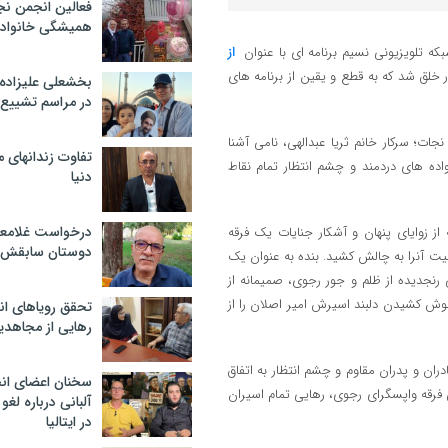
فعالین انجمن نج
همیشگی خانواده
از
لق شد که به قطع و یقین از برنامه های
بخشعلی علیزاده 
در مراسم تشییع 
ات؛ سرکار خانم ثریا عبدالهی، نامی آشنا
تفاوت زندانهای م
ده های دردمند و چشم انتظار تمام نقاط
دنیا
درخواست غلامعلی
ز زوایای پنهان و آشکار جنایات یک فرقه
دوستان سابقش 
ت آنرا به چالش کشید. بنده به عنوان یک
رنجدیده از ظلم و جور رجوی، صمیمانه از
وش کشیدن دلبند اسیرش امیر اصلان را از
تحقق رویاهای ان
رهایی از مجاهدی
دران و پدران مقاوم و چشم انتظار به اتفاق
سخنان اعضای ان
ی فرقه واپسگرای رجوی، رهایی تمام اسیران
آلبانی درباره لغ
در ایتالیا