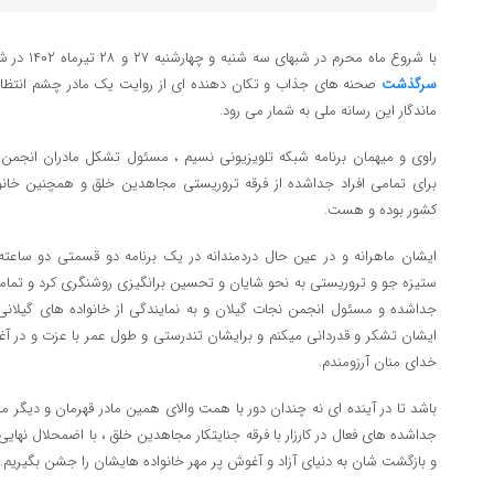
با شروع ماه محرم در شبهای سه شنبه و چهارشنبه ۲۷ و ۲۸ تیرماه ۱۴۰۲ در شبکه تلویزیونی نسیم برنامه ای با عنوان
سرگذشت
صحنه های جذاب و تکان دهنده ای از روایت یک مادر چشم انتظار خ
ماندگار این رسانه ملی به شمار می رود.
راوی و میهمان برنامه شبکه تلویزیونی نسیم ، مسئول تشکل مادران انجمن نج
برای تمامی افراد جداشده از فرقه تروریستی مجاهدین خلق و همچنین خانوا
کشور بوده و هست.
ایشان ماهرانه و در عین حال دردمندانه در یک برنامه دو قسمتی دو ساعته ا
ستیزه جو و تروریستی به نحو شایان و تحسین برانگیزی روشنگری کرد و تمامی
جداشده و مسئول انجمن نجات گیلان و به نمایندگی از خانواده های گیلانی 
ایشان تشکر و قدردانی میکنم و برایشان تندرستی و طول عمر با عزت و در آغ
خدای منان آرزومندم.
باشد تا در آینده ای نه چندان دور با همت والای همین مادر قهرمان و دیگر ما
جداشده های فعال در کارزار با فرقه جنایتکار مجاهدین خلق ، با اضمحلال نهای
و بازگشت شان به دنیای آزاد و آغوش پر مهر خانواده هایشان را جشن بگیریم.