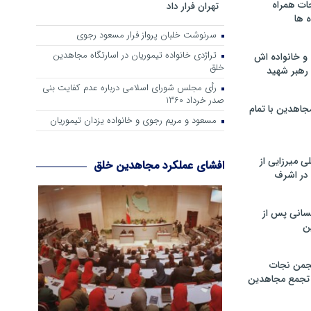
ات همراه
تهران فرار داد
 ها
سرنوشت خلبان پرواز فرار مسعود رجوی
تراژدی خانواده تیموریان در اسارتگاه مجاهدین
و خانواده اش
خلق
رهبر شهید
رأی مجلس شورای اسلامی درباره عدم كفایت بنی
صدر خرداد 1360
جاهدین با تمام
مسعود و مریم رجوی و خانواده یزدان تیموریان
 میرزایی از
افشای عملکرد مجاهدین خلق
در اشرف
سانی پس از
ن
جمن نجات
و تجمع مجاهدین