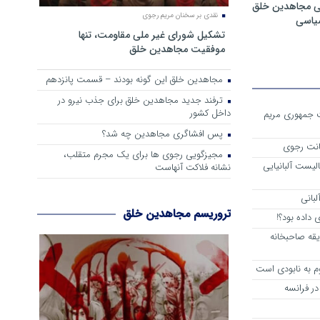
ی مجاهدین خلق
نقدی بر سخنان مریم رجوی
سیاسی
تشکیل شورای غیر ملی مقاومت، تنها
موفقیت مجاهدین خلق
مجاهدین خلق این گونه بودند – قسمت پانزدهم
ترفند جدید مجاهدین خلق برای جذب نیرو در
داخل کشور
ست جمهوری مریم
پس افشاگری مجاهدین چه شد؟
انت رجوی
مجیزگویی رجوی ها برای یک مجرم متقلب،
لیست آلبانیایی
نشانه فلاکت آنهاست
لبانی
تروریسم مجاهدین خلق
داده بود؟!
یقه صاحبخانه
م به نابودی است