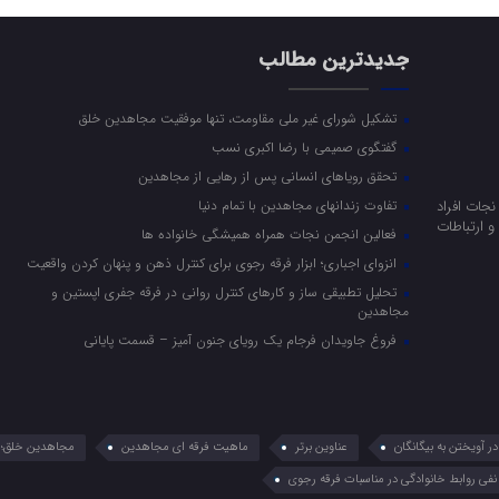
جدیدترین مطالب
تشکیل شورای غیر ملی مقاومت، تنها موفقیت مجاهدین خلق
گفتگوی صمیمی با رضا اکبری نسب
تحقق رویاهای انسانی پس از رهایی از مجاهدین
جات افراد
تفاوت زندانهای مجاهدین با تمام دنیا
 ارتباطات
فعالین انجمن نجات همراه همیشگی خانواده ها
انزوای اجباری؛ ابزار فرقه رجوی برای کنترل ذهن و پنهان کردن واقعیت
تحلیل تطبیقی ساز و کارهای کنترل روانی در فرقه جفری اپستین و
مجاهدین
فروغ جاویدان فرجام یک رویای جنون آمیز – قسمت پایانی
 آویختن به بیگانگان
عناوین برتر
ماهیت فرقه ای مجاهدین
مجاهدین خلق؛ 
نفی روابط خانوادگی در مناسبات فرقه رجوی