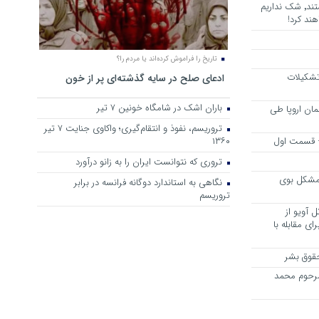
هرجا خشن ترین دشمنان ایران هستند٬ شک نداریم
ند کرد!
تاریخ را فراموش کرده‌اند یا مردم را؟
 تشکیلات
ادعای صلح در سایه گذشته‌ای پر از خون
باران اشک در شامگاه خونین 7 تیر
مان اروپا طی
تروریسم، نفوذ و انتقام‌گیری؛ واکاوی جنایت ۷ تیر
 – قسمت اول
۱۳۶۰
تروری که نتوانست ایران را به زانو درآورد
مشکل بوی
نگاهی به استاندارد دوگانه فرانسه در برابر
تروریسم
 آویو از
ی مقابله با
قوق بشر
مرحوم محمد