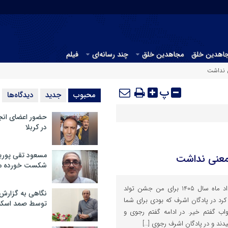
جاهدین خلق
مجاهدین خلق
چند رسانه‌ای
فیلم
 نداشت
پ
محبوب
جدید
دیدگاه‌ها
حضور اعضای انج
در کربلا
مسعود تقی پوریا
معنی نداشت
شکست خورده م
خانواده ام روز تولدم بیست خرداد ماه سال 1405 برای من جشن تولد
نگاهی به گزارش
کرد در پادگان اشرف که بودی برای شما
توسط صمد اسکن
ب گفتم خیر. در ادامه گفتم رجوی و
دند و در پادگان اشرف رجوی […]