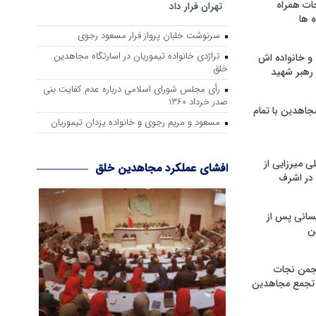
ات همراه
تهران فرار داد
 ها
سرنوشت خلبان پرواز فرار مسعود رجوی
تراژدی خانواده تیموریان در اسارتگاه مجاهدین
و خانواده اش
خلق
رهبر شهید
رأی مجلس شورای اسلامی درباره عدم كفایت بنی
صدر خرداد 1360
جاهدین با تمام
مسعود و مریم رجوی و خانواده یزدان تیموریان
 میرزایی از
افشای عملکرد مجاهدین خلق
در اشرف
سانی پس از
ن
جمن نجات
و تجمع مجاهدین