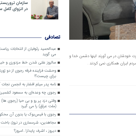
سازمان تروریست
در انزوای کامل 
تصادفی
عبدالحمید رئوفیان از انتخابات ریا
می گوید
ت خودشان در می آورند اینها دشمن خدا و
سالروز علنی شدن خط مزدوری و خی
ردم ایران همکاری نمی کردند .
وحشت فزاینده فرقه رجوی از دو ژورنا
برای چیست؟!
نامه پدر میثم افشار به انجمن نجات آ
رجوی چه وعده‌ای به مسعود کشمیری 
وقتی دزد پر رو و بی حیا (رجوی ها) 
(ملت عراق) را می گیرد
رجوی با فیس‌بوک یا بدون آن محکو
مجاهدین، شرم‎ساری در نروژ، باخت در فرانسه
ديروز ، اشرف پايدار!…امروز؟