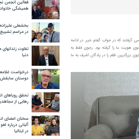
فعالین انجمن نج
همیشگی خانواده
بخشعلی علیزاده 
در مراسم تشییع 
 گرفتند که در جواب گفتم خیر. در ادامه
وی هویت ما را گرفته بود. رجوی فقط به
تفاوت زندانهای م
دنیا
 بزرگترین ظلم را در پادگان اشرف به ما
درخواست غلامعلی
دوستان سابقش 
تحقق رویاهای ان
رهایی از مجاهدی
سخنان اعضای ان
آلبانی درباره لغ
در ایتالیا