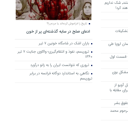
هرجا خشن ترین دشمنان ایران هستند٬ شک نداریم
ند کرد!
تاریخ را فراموش کرده‌اند یا مردم را؟
 تشکیلات
ادعای صلح در سایه گذشته‌ای پر از خون
باران اشک در شامگاه خونین 7 تیر
مان اروپا طی
تروریسم، نفوذ و انتقام‌گیری؛ واکاوی جنایت ۷ تیر
 – قسمت اول
۱۳۶۰
تروری که نتوانست ایران را به زانو درآورد
مشکل بوی
نگاهی به استاندارد دوگانه فرانسه در برابر
تروریسم
 آویو از
ی مقابله با
قوق بشر
مرحوم محمد