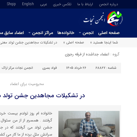
درباره انجمن
ارتباط با ما
تلکس خبری
عربي
English
Shqip
صفحه اصلی
انجمن
خانواده‌ها
مراکز انجمن
اعضاء سابق م
شما اینجا هستید »
صفحه اصلی »
در تشکیلات مجاهدین جشن تولد معنی
گروه :
اعضاء جداشده از فرقه رجوی
شناسه :
68867
26 خرداد 1405
فواد بصری
انجمن نجات مرکز اراک
محرومیت برای اعضاء
در تشکیلات مجاهدین جشن تولد 
گرفتند . همسرم از از من سئوال 
جشن تولد می گرفتند که در جوا
سرانش مثل برده از ما کار می کشی