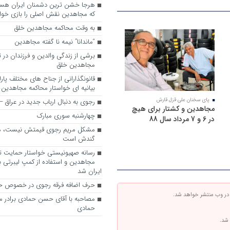
که مجاهدین نقش اصلی را بازی خواه
به وقت محاکمه مجاهدین خلق
“ماندانا” نیمه نا گفته مجاهدین
برشی از زندگی والدین و فرزندان در
مجاهدین خلق
قانونگذارانی از جناح های مختلف پارل
بیانیه ای خواستار محاکمه مجاهدین
پای سخنان علی قزل قارش
رجوی به دنبال ارباب جدید در عراق
مجاهدین و کشتار برای هیچ
چهارشنبه سوری مبارک
در 6 و 7 مرداد سال 88
مشکل مریم رجوی قیمتش نیست، 
گندش است
رسانه صهیونیستی خواستار حمایت تل
مجاهدین و استفاده از کمپ لیبرتی برا
ایران شد
حرف اضافه فرقه رجوی در خصوص ح
 در وب منتشر خواهد شد.
مصاحبه با آقای حسن حمادی برادر 
حمادی
 شد.