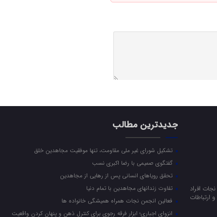
جدیدترین مطالب
تشکیل شورای غیر ملی مقاومت، تنها موفقیت مجاهدین خلق
گفتگوی صمیمی با رضا اکبری نسب
تحقق رویاهای انسانی پس از رهایی از مجاهدین
جات افراد
تفاوت زندانهای مجاهدین با تمام دنیا
 ارتباطات
فعالین انجمن نجات همراه همیشگی خانواده ها
انزوای اجباری؛ ابزار فرقه رجوی برای کنترل ذهن و پنهان کردن واقعیت