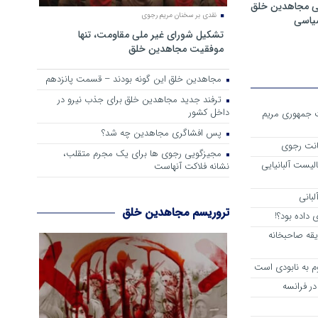
ی مجاهدین خلق
نقدی بر سخنان مریم رجوی
سیاسی
تشکیل شورای غیر ملی مقاومت، تنها
موفقیت مجاهدین خلق
مجاهدین خلق این گونه بودند – قسمت پانزدهم
ترفند جدید مجاهدین خلق برای جذب نیرو در
داخل کشور
ست جمهوری مریم
پس افشاگری مجاهدین چه شد؟
انت رجوی
مجیزگویی رجوی ها برای یک مجرم متقلب،
لیست آلبانیایی
نشانه فلاکت آنهاست
لبانی
تروریسم مجاهدین خلق
داده بود؟!
یقه صاحبخانه
م به نابودی است