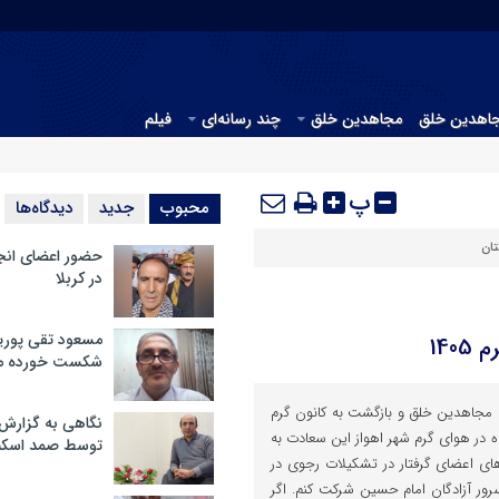
جاهدین خلق
مجاهدین خلق
چند رسانه‌ای
فیلم
پ
محبوب
جدید
دیدگاه‌ها
ان
حضور اعضای انج
در کربلا
مسعود تقی پوریا
140
شکست خورده م
ت مجاهدین خلق و بازگشت به کانون گرم
نگاهی به گزارش
پنجشنبه 28 خرداد ماه در هوای گرم شهر اهواز این سعادت به
توسط صمد اسکن
های اعضای گرفتار در تشکیلات رجوی در
رور آزادگان امام حسین شرکت کنم. اگر