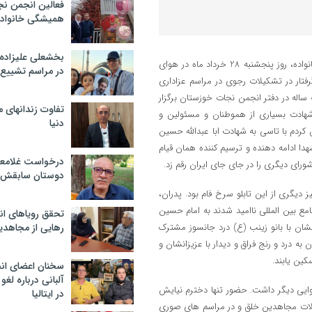
فعالین انجمن نج
همیشگی خانواده
بخشعلی علیزاده 
21 سال بعد از جدایی از تشکیلات مجاهدین خلق و بازگشت به کانون گرم خانواده، روز پنجشنبه 28 خرداد ماه در هوای
در مراسم تشییع 
فتار در تشکیلات رجوی در مراسم عزاداری
ساله در دفتر انجمن نجات خوزستان برگزار
تفاوت زندانهای م
هادت بسیاری از هموطنان و مسئولین و
دنیا
ردم با تاسی به شهادت ابا عبدالله حسین
شهدا ادامه دهنده و ترسیم کننده همان قیام
درخواست غلامعلی
دوستان سابقش 
دیگری از این تابلو سرخ فام بود. پدران،
جامع بین المللی ناامید شدند به امام حسین
تحقق رویاهای ان
زانشان با بانو زینب (ع) درد جانسوز مشترک
رهایی از مجاهدی
ن به درد و رنج فراق و دیدار با عزیزانشان و
ین یابند.
سخنان اعضای ان
آلبانی درباره لغ
ایی دیگر داشت. حضور تنها دخترم نیایش
در ایتالیا
شکیلات مجاهدین خلق و در مراسم های صوری