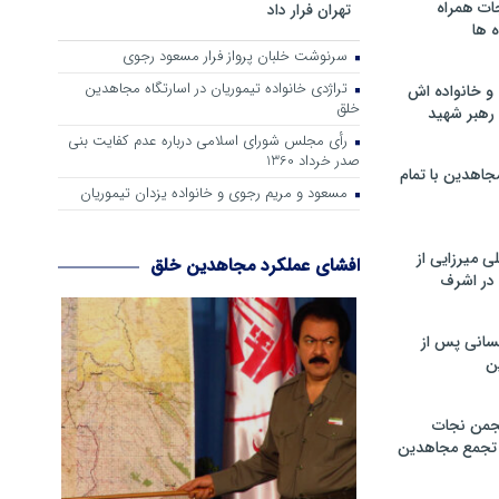
ات همراه
تهران فرار داد
 ها
سرنوشت خلبان پرواز فرار مسعود رجوی
تراژدی خانواده تیموریان در اسارتگاه مجاهدین
و خانواده اش
خلق
رهبر شهید
رأی مجلس شورای اسلامی درباره عدم كفایت بنی
صدر خرداد 1360
جاهدین با تمام
مسعود و مریم رجوی و خانواده یزدان تیموریان
 میرزایی از
افشای عملکرد مجاهدین خلق
در اشرف
سانی پس از
ن
جمن نجات
و تجمع مجاهدین