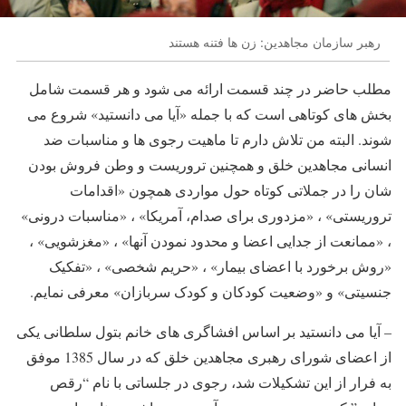
رهبر سازمان مجاهدین: زن ها فتنه هستند
مطلب حاضر در چند قسمت ارائه می شود و هر قسمت شامل
بخش های کوتاهی است که با جمله «آیا می دانستید» شروع می
شوند. البته من تلاش دارم تا ماهیت رجوی ها و مناسبات ضد
انسانی مجاهدین خلق و همچنین تروریست و وطن فروش بودن
شان را در جملاتی کوتاه حول مواردی همچون «اقدامات
تروریستی» ، «مزدوری برای صدام، آمریکا» ، «مناسبات درونی»
، «ممانعت از جدایی اعضا و محدود نمودن آنها» ، «مغزشویی» ،
«روش برخورد با اعضای بیمار» ، «حریم شخصی» ، «تفکیک
جنسیتی» و «وضعیت کودکان و کودک سربازان» معرفی نمایم.
– آیا می دانستید بر اساس افشاگری های خانم بتول سلطانی یکی
از اعضای شورای رهبری مجاهدین خلق که در سال 1385 موفق
به فرار از این تشکیلات شد، رجوی در جلساتی با نام “رقص