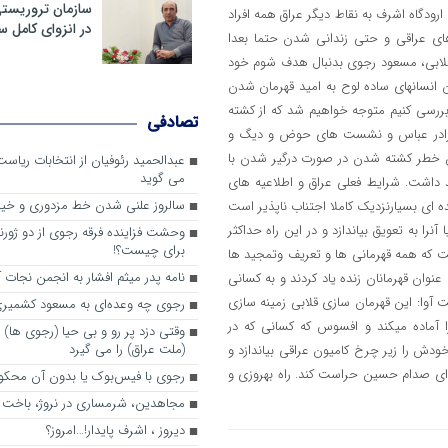
سازمان تروریست
ودگاه اشرف به نقاط دیگر عراق همه افراد
در انزوای کامل 
های عراقی و حتی زندانی شدن حتما بعدا
 قلابی، مسعود رجوی بدنبال هدف شوم خود
آن انسانهای ساده لوح به امید قهرمان شدن
 بررسی کنیم متوجه خواهیم شد که از کشته
تصادفی
ر برادر عباس و نشست های حوض و دیگ و
دن خطر کشته شدن در صورت درگیر شدن با
عبدالحمید رئوفیان از انتخابات ریا
می گوید
 داشت. شرایط فعلی عراق و اطلاعیه های
سالروز علنی شدن خط مزدوری و خی
 ای بسیارنزدیک کاملا اجتناب ناپذیر است
نرا به تعویق بیاندازد و در این راه حداکثر
وحشت فزاینده فرقه رجوی از دو ژورنا
برای چیست؟!
است که همه قهرمانی ها و تعریف وتمجید ها
نامه پدر میثم افشار به انجمن نجات آ
 عنوان قهرمانان زنده یاد کردند و به کسانی
 آوا: این قهرمان سازی قلابی زمینه سازی
رجوی چه وعده‌ای به مسعود کشمیری 
ا آماده میکند و افسوس که کسانی که در
وقتی دزد پر رو و بی حیا (رجوی ها) 
(ملت عراق) را می گیرد
دش را زیر چرخ کامیون عراقی بیاندازد و
هدای صدام حسین حراست کند. راه بهروزی و
رجوی با فیس‌بوک یا بدون آن محکو
مجاهدین، شرم‎ساری در نروژ، باخت در فرانسه
ديروز ، اشرف پايدار!…امروز؟