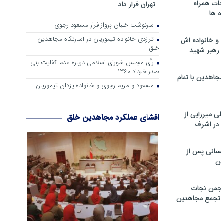
ات همراه
تهران فرار داد
 ها
سرنوشت خلبان پرواز فرار مسعود رجوی
تراژدی خانواده تیموریان در اسارتگاه مجاهدین
و خانواده اش
خلق
رهبر شهید
رأی مجلس شورای اسلامی درباره عدم كفایت بنی
صدر خرداد 1360
جاهدین با تمام
مسعود و مریم رجوی و خانواده یزدان تیموریان
 میرزایی از
افشای عملکرد مجاهدین خلق
در اشرف
سانی پس از
ن
جمن نجات
و تجمع مجاهدین