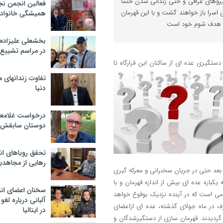
روهای عراقی و حتی زندانی شدن حتما
فعالین انجمن نج
 اسرا باز خواهند گشت و با این قهرمان
همیشگی خانواده
ل هدف شوم خود است
بخشعلی علیزاده 
در مراسم تشییع 
ستگیری عده ای از ساکنان این قرارگاه تا
تفاوت زندانهای م
دنیا
درخواست غلامعلی
دوستان سابقش 
تحقق رویاهای ان
رهایی از مجاهدی
بعد حتی در جریان سخنرانی و معرکه گیری
باره عده ای بیش از اندازه قهرمان و با
سخنان اعضای ان
ومی است که در آینده نزدیک بوقوع خواهد
آلبانی درباره لغ
ف در ماه جولای گذشته، عده ای ازاعضای
در ایتالیا
یر شده و تعدادی کشته و 36 نفر نیزدستگیر گردیدند. قهرمان سازی از دستگیرشدگان و