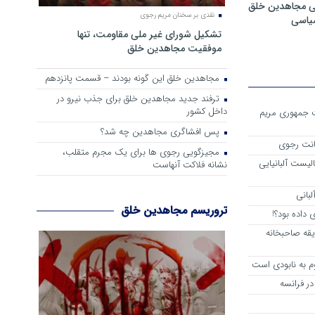
ی مجاهدین خلق
نقدی بر سخنان مریم رجوی
سیاسی
تشکیل شورای غیر ملی مقاومت، تنها
موفقیت مجاهدین خلق
مجاهدین خلق این گونه بودند – قسمت پانزدهم
ترفند جدید مجاهدین خلق برای جذب نیرو در
داخل کشور
ست جمهوری مریم
پس افشاگری مجاهدین چه شد؟
انت رجوی
مجیزگویی رجوی ها برای یک مجرم متقلب،
لیست آلبانیایی
نشانه فلاکت آنهاست
لبانی
تروریسم مجاهدین خلق
داده بود؟!
یقه صاحبخانه
م به نابودی است