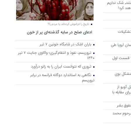
هرجا خشن ترین دشمنان ایران هستند٬ شک نداریم
ند کرد!
تاریخ را فراموش کرده‌اند یا مردم را؟
 تشکیلات
ادعای صلح در سایه گذشته‌ای پر از خون
باران اشک در شامگاه خونین 7 تیر
مان اروپا طی
تروریسم، نفوذ و انتقام‌گیری؛ واکاوی جنایت ۷ تیر
 – قسمت اول
۱۳۶۰
تروری که نتوانست ایران را به زانو درآورد
مشکل بوی
نگاهی به استاندارد دوگانه فرانسه در برابر
تروریسم
 آویو از
ی مقابله با
قوق بشر
مرحوم محمد