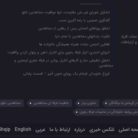
تشکیل شورای غیر ملی مقاومت، تنها موفقیت مجاهدین خلق
گفتگوی صمیمی با رضا اکبری نسب
تحقق رویاهای انسانی پس از رهایی از مجاهدین
جات افراد
تفاوت زندانهای مجاهدین با تمام دنیا
 ارتباطات
فعالین انجمن نجات همراه همیشگی خانواده ها
انزوای اجباری؛ ابزار فرقه رجوی برای کنترل ذهن و پنهان کردن واقعیت
تحلیل تطبیقی ساز و کارهای کنترل روانی در فرقه جفری اپستین و
مجاهدین
فروغ جاویدان فرجام یک رویای جنون آمیز – قسمت پایانی
 آویختن به بیگانگان
عناوین برتر
ماهیت فرقه ای مجاهدین
مجاهدین خلق؛ 
نفی روابط خانوادگی در مناسبات فرقه رجوی
حه اصلی
تلکس خبری
درباره
ارتباط با ما
عربي
English
Shqip