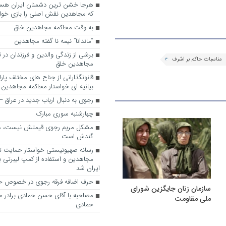
که مجاهدین نقش اصلی را بازی خواه
به وقت محاکمه مجاهدین خلق
“ماندانا” نیمه نا گفته مجاهدین
برشی از زندگی والدین و فرزندان در
مناسبات حاکم بر اشرف
مجاهدین خلق
قانونگذارانی از جناح های مختلف پارل
بیانیه ای خواستار محاکمه مجاهدین
رجوی به دنبال ارباب جدید در عراق
چهارشنبه سوری مبارک
مشکل مریم رجوی قیمتش نیست، 
گندش است
رسانه صهیونیستی خواستار حمایت تل
مجاهدین و استفاده از کمپ لیبرتی برا
ایران شد
حرف اضافه فرقه رجوی در خصوص ح
سازمان زنان جایگزین شورای
مصاحبه با آقای حسن حمادی برادر 
ملی مقاومت
حمادی