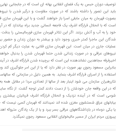
توصیف دوران حبس به یک فضای انقلابی بهانه ای است که در جابجایی نهایی ار
باید این تصور را داشته باشند که در صورت مقاومت و درگیر شدن با نیرو
بصورت قهرمان به میان مابقی اسرا باز خواهند گشت و با این قهرمان سازی
است که با انحلال قرارگاه اشرف یک فاجعه انسانی جدید براه بیاندازد که در 
خود را به آب و آتش بزنند. اگر این تئاتر قهرمان سازی فورمالیستی را بدقت
شدگان این ماجرا کمتر خبری وجود دارد و بیشتر به دوران زندان و حضو
عملیات جاری در میان است. این قهرمان سازی قلابی به عبارت دیگر کم کر
نیروهای عراقی و در صورت زندانی شدن حتما قهرمان شدن را بدنبال خواهد
اخیرفرقه مجاهدین نشاندهنده این است که برچیده شدن قرارگاه اشرف در آینده
بنابراین مسعود رجوی بهر صورت در نظر دارد که یا از این امر جلوگیری کند ویا آ
استفاده را از اسرای قرارگاه اشرف بنماید. به همین دلیل در سازمانی که ساله
نثاررهبران سازمان می شود اینبار بعد از سالها از تعدادی مرد! در مقابل همه به
که در این واقعه جان خودشان را از دست دادند کمتر توجه گشت. از نگاه سایت
شومی است که در آینده نزدیک و انحلال قرارگاه اشرف قربانیان بیشتری ر
بیابانهای عراق شستشوی مغزی شده اند نمیدانند که قهرمان کسی نیست که خو
یا یکی دوماه در بازداشتگاههای عراقی بسر ببرد و یا از یک پادگان متروکه ا
پیروزی مردم ایران از مسیر مالیخولیای انقلابی مسعود رجوی نمیگذرد.