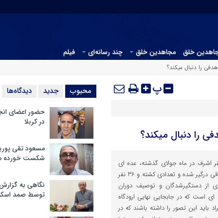
جاهدین خلق
مجاهدین خلق
چند رسانه‌ای
فیلم
دفی را دنبال میکند؟
پ
محبوب
جدید
دیدگاه‌ها
حضور اعضای انج
در کربلا
ی را دنبال میکند؟
مسعود تقی پوریا
شکست خورده م
ر اشرف در ماه جولای گذشته، عده ای
ازاعضای مجاهدین با نیروهای عراقی درگیر شده و تعدادی کشته و 36 نفر
نگاهی به گزارش
ازی از دستگیرشدگان و توصیف دوران
توسط صمد اسکن
ای است که در جابجایی نهایی ارودگاه
د باید این تصور را داشته باشند که در