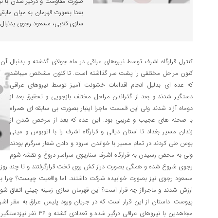
صورت مقاومت و درگیر شدن با نی
بعدا بصورت قهرمان به میان مابقی
سازی قلابی، مسعود رجوی بدنبا
کنترل قرارگاه اشرف توسط نیروهای عراقی در ماه جولای گذشته و بدنبال آن د
کنون مراحل مختلفی را پشت سر گذاشته است.
تا کنون مشخص میباشد
که عده ای بدلیل انجام اقدامات خشونت آمیز توسط نیروهای عراقی
دستگیر شدند و بعد از گذراندن مراحل مختلف بازجویی و تحقیق بعد از
دوماه آزاد شدند ولی این قسمت ماجرا اینبار بصورت بی سابقه ای همراه
با صحنه های عجیب و غریبی بود. این عده که بعد از مرخص شدن از
زندان مسیر بغداد تا استان دیالی و قرارگاه اشرف را با اتوبوس و مینی
بوس طی کردند در تمام مسیر با خواندن سرود و دادن شعار سرگرم بودند
ولی به محض رسیدن به قرارگاه اشرف سناریوی سراسر دروغ و نقشه شوم
رجوی شروع شده و همگی بصورت دراز کش روی تخت قرارگرفتند و تا چند روز 
مسعود رجوی نیز بصورت خوابیده شرکت داشتند. اما واقعیت چیست؟ چرا به یک
ارزش شدند و ماجرااز چه قرار است؟ این قهرمان سازی زمینه چینی اتفاق ش
پیوست. داستان از این قرار است که در جریان ورود پلیس عراق به مقر اشر
مجاهدین با نیروهای عراقی درگ