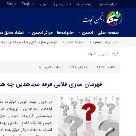
درباره انجمن
ارتباط با ما
تلکس خبری
عربي
English
Shqip
صفحه اصلی
انجمن
خانواده‌ها
مراکز انجمن
اعضاء سابق م
شما اینجا هستید »
صفحه اصلی »
قهرمان سازی قلابی فرقه مجاهدین چه ه
گروه :
اسیران اشرف
شناسه :
8437
07 آبان 1388
سایت کانون آوا
قهرمان سازی قلابی فرقه مجاهدین چه هدف
در جریان ورود پلیس عراق به مق
نیزدستگیر گردیدند. قهرمان س
حبس به یک فضای انقلابی بهانه 
اشرف به نقاط دیگر عراق همه افرا