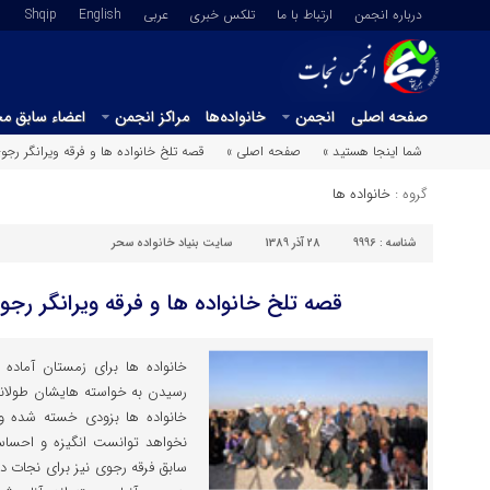
درباره انجمن
ارتباط با ما
تلکس خبری
عربي
English
Shqip
صفحه اصلی
انجمن
خانواده‌ها
مراکز انجمن
اعضاء سابق م
شما اینجا هستید »
صفحه اصلی »
قصه تلخ خانواده ها و فرقه ویرانگر ر
گروه :
خانواده ها
شناسه :
9996
28 آذر 1389
سایت بنیاد خانواده سحر
قصه تلخ خانواده ها و فرقه ویرانگر ر
خانواده ها برای زمستان آماده م
رسیدن به خواسته هایشان طولانی
خانواده ها بزودی خسته شده و ب
نخواهد توانست انگیزه و احسا
سابق فرقه رجوی نیز برای نجات د