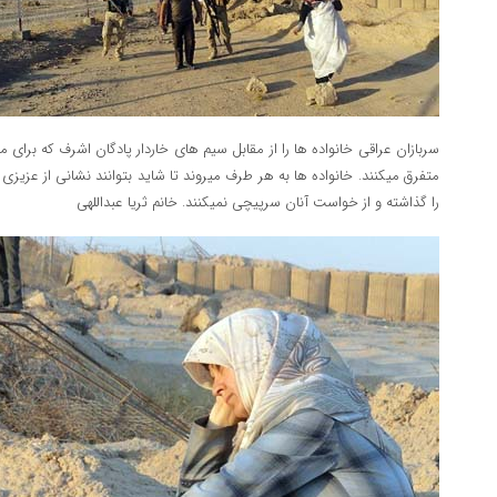
سربازان عراقی خانواده ها را از مقابل سیم های خاردار پادگان اشرف که برای م
متفرق میکنند. خانواده ها به هر طرف میروند تا شاید بتوانند نشانی از عزیزی ب
را گذاشته و از خواست آنان سرپیچی نمیکنند. خانم ثریا عبداللهی