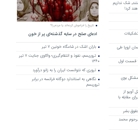
هرجا خشن ترین دشمنان ایران هستند٬ شک نداریم
ند کرد!
تاریخ را فراموش کرده‌اند یا مردم را؟
 تشکیلات
ادعای صلح در سایه گذشته‌ای پر از خون
باران اشک در شامگاه خونین 7 تیر
مان اروپا طی
تروریسم، نفوذ و انتقام‌گیری؛ واکاوی جنایت ۷ تیر
 – قسمت اول
۱۳۶۰
تروری که نتوانست ایران را به زانو درآورد
مشکل بوی
نگاهی به استاندارد دوگانه فرانسه در برابر
تروریسم
 آویو از
ی مقابله با
قوق بشر
مرحوم محمد