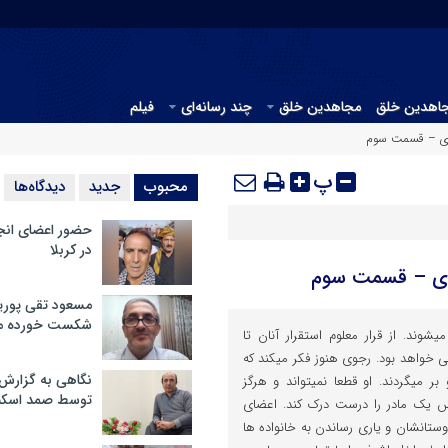
جاهدین خلق
مجاهدین خلق
چند رسانه‌ای
فیلم
جوی – قسمت سوم
پ
محبوب
جدید
دیدگاه‌ها
حضور اعضای انج
در کربلا
جوی – قسمت سوم
مسعود تقی پوریا
شکست خورده م
یشوند. از قرار معلوم استقرار آنان تا
 خواهد بود. رجوی هنوز فکر میکند که
نگاهی به گزارش
ر میگردند. او قطعا نمیتواند و هرگز
توسط صمد اسکن
س یک مادر را درست درک کند. اعضای
وستانشان و یاری رساندن به خانواده ها