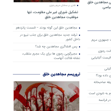
ی مجاهدین خلق
نقدی بر سخنان مریم رجوی
سیاسی
تشکیل شورای غیر ملی مقاومت، تنها
موفقیت مجاهدین خلق
مجاهدین خلق این گونه بودند – قسمت پانزدهم
ترفند جدید مجاهدین خلق برای جذب نیرو در
داخل کشور
ست جمهوری مریم
پس افشاگری مجاهدین چه شد؟
انت رجوی
مجیزگویی رجوی ها برای یک مجرم متقلب،
لیست آلبانیایی
نشانه فلاکت آنهاست
لبانی
تروریسم مجاهدین خلق
داده بود؟!
یقه صاحبخانه
م به نابودی است