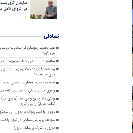
سازمان تروریست
در انزوای کامل 
تصادفی
عبدالحمید رئوفیان از انتخابات ریا
می گوید
سالروز علنی شدن خط مزدوری و خی
وحشت فزاینده فرقه رجوی از دو ژورنا
برای چیست؟!
نامه پدر میثم افشار به انجمن نجات آ
رجوی چه وعده‌ای به مسعود کشمیری 
وقتی دزد پر رو و بی حیا (رجوی ها) 
(ملت عراق) را می گیرد
رجوی با فیس‌بوک یا بدون آن محکو
مجاهدین، شرم‎ساری در نروژ، باخت در فرانسه
ديروز ، اشرف پايدار!…امروز؟