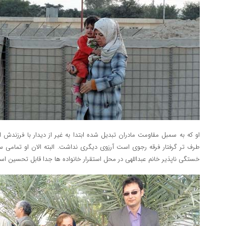
او که به سمبل مقاومت مادران تبدیل شده ابتدا به غیر از دیدار با فرزندش
طرف تر گرفتار فرقه رجوی است آرزوی دیگری نداشت. البته الان او تمامی سا
خستگی ناپذیر خانم عبداللهی در محل استقرار خانواده ها جدا قابل تحسین است