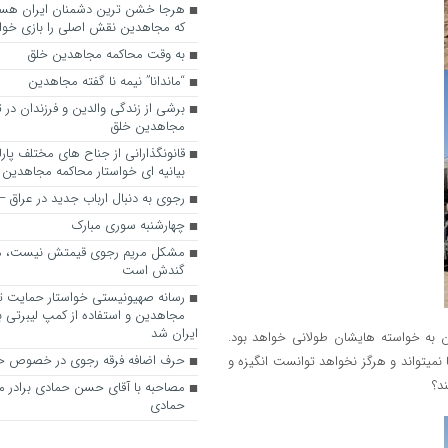
که مجاهدین نقش اصلی را بازی خواه
به وقت محاکمه مجاهدین خلق
“ماندانا” نیمه نا گفته مجاهدین
برشی از زندگی والدین و فرزندان در
مجاهدین خلق
قانونگذارانی از جناح های مختلف پارل
بیانیه ای خواستار محاکمه مجاهدین
رجوی به دنبال ارباب جدید در عراق
چهارشنبه سوری مبارک
مشکل مریم رجوی قیمتش نیست، 
گندش است
رسانه صهیونیستی خواستار حمایت تل
مجاهدین و استفاده از کمپ لیبرتی برا
ایران شد
یدن به خواسته هایشان طولانی خواهد بود.
حرف اضافه فرقه رجوی در خصوص ح
نمیتواند و هرگز نخواهد توانست انگیزه و
د؟
مصاحبه با آقای حسن حمادی برادر 
حمادی