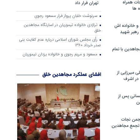
ات همراه
تهران فرار داد
 ها
سرنوشت خلبان پرواز فرار مسعود رجوی
تراژدی خانواده تیموریان در اسارتگاه مجاهدین
و خانواده اش
خلق
رهبر شهید
رأی مجلس شورای اسلامی درباره عدم كفایت بنی
صدر خرداد 1360
جاهدین با تمام
مسعود و مریم رجوی و خانواده یزدان تیموریان
 میرزایی از
افشای عملکرد مجاهدین خلق
در اشرف
سانی پس از
ن
جمن نجات
و تجمع مجاهدین