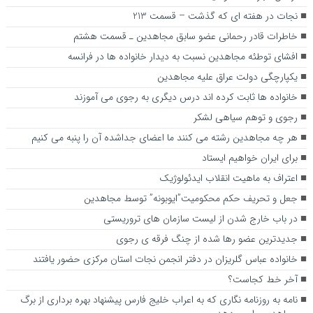
نجات در هفته ای که گذشت – قسمت 213
خاطرات قادر رحمانی عضو سابق مجاهدین ـ قسمت هشتم
افشای توطئه مجاهدین نسبت به دیدار خانواده ها در فرانسه
یکپارچگی دولت عراق علیه مجاهدین
خانواده ها ثابت کرده اند درس دیگری به رجوی می آموزند
رجوی و توهم سیاهی لشکر
هر چه مجاهدین رشته می کنند ما اعضای جداشده آن را پنبه می کنیم
برای ایران خواهیم ایستاد
اعتراف به ماهیت انقلاب ایدئولوژیک
جعل و تحریف حکم محکومیت”ایوبونه” توسط مجاهدین
در باب خارج شدن از لیست سازمان های تروریستی
جدیدترین عضو رها شده از چنگ فرقه ی رجوی
خانواده عباس گلریزان در دفتر انجمن نجات استان مرکزی حضور یافتند
آخر خط کجاست؟
نامه به روزنامه نگاری که به اعراب خلیج فارس پیشنهاد بهره برداری از برگ