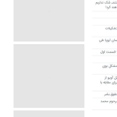
هرجا خشن ترین دشمنان ایران هستند٬ شک نداریم
ند کرد!
 تشکیلات
مان اروپا طی
 – قسمت اول
مشکل بوی
 آویو از
ی مقابله با
قوق بشر
مرحوم محمد