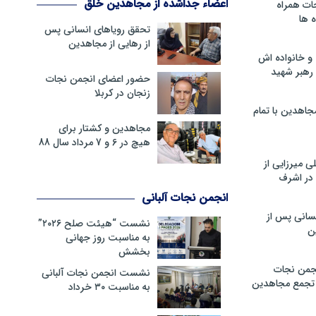
اعضاء جداشده از مجاهدین خلق
ات همراه
 ها
تحقق رویاهای انسانی پس
از رهایی از مجاهدین
و خانواده اش
رهبر شهید
حضور اعضای انجمن نجات
زنجان در کربلا
جاهدین با تمام
مجاهدین و کشتار برای
هیچ در 6 و 7 مرداد سال 88
 میرزایی از
در اشرف
انجمن نجات آلبانی
سانی پس از
نشست “هیئت صلح ۲۰۲۶”
ن
به مناسبت روز جهانی
بخشش
جمن نجات
نشست انجمن نجات آلبانی
و تجمع مجاهدین
به مناسبت ۳۰ خرداد