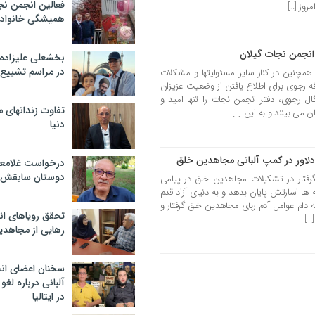
فعالین انجمن نج
روز […]
همیشگی خانواده
 انجمن نجات گیلان
بخشعلی علیزاده 
در مراسم تشییع 
 همچنین در کنار سایر مسئولیتها و مشکلات
ه رجوی برای اطلاع یافتن از وضعیت عزیزان
ل رجوی، دفتر انجمن نجات را تنها امید و
تفاوت زندانهای م
 می بینند و به این […]
دنیا
 دلاور در کمپ آلبانی مجاهدین خلق
درخواست غلامعلی
دوستان سابقش 
ی گرفتار در تشکیلات مجاهدین خلق در پیامی
ها اسارتش پایان بدهد و به دنیای آزاد قدم
اور، سال 1377 در ترکیه به دام عوامل آدم ربای مجاهدین خلق گرفتار و
تحقق رویاهای ان
…]
رهایی از مجاهدی
سخنان اعضای ان
آلبانی درباره لغ
در ایتالیا