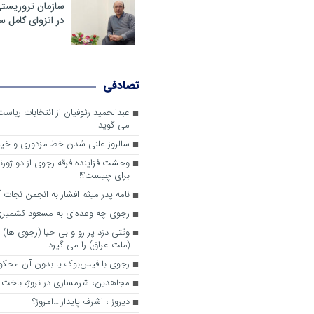
سازمان تروریست
در انزوای کامل 
تصادفی
عبدالحمید رئوفیان از انتخابات ریا
می گوید
سالروز علنی شدن خط مزدوری و خی
وحشت فزاینده فرقه رجوی از دو ژورنا
برای چیست؟!
نامه پدر میثم افشار به انجمن نجات آ
رجوی چه وعده‌ای به مسعود کشمیری 
وقتی دزد پر رو و بی حیا (رجوی ها) 
(ملت عراق) را می گیرد
رجوی با فیس‌بوک یا بدون آن محکو
مجاهدین، شرم‎ساری در نروژ، باخت در فرانسه
ديروز ، اشرف پايدار!…امروز؟