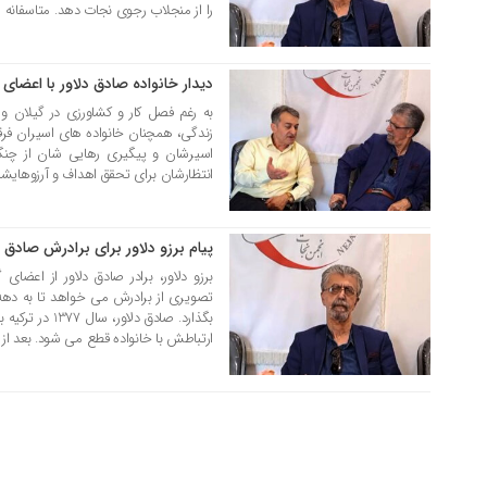
را از منجلاب رجوی نجات دهد. متاسفانه ام
دیدار خانواده صادق دلاور با اعضای
19 خرداد 1403
به رغم فصل کار و کشاورزی در گیلان و
زندگی، همچنان خانواده های اسیران فرق
اسیرشان و پیگیری رهایی شان از چنگا
انتظارشان برای تحقق اهداف و آرزوهایشان
پیام برزو دلاور برای برادرش صادق
19 خرداد 1403
برزو دلاور، برادر صادق دلاور از اعضا
تصویری از برادرش می خواهد تا به دهه 
بگذارد. صادق دل
ارتباطش با خانواده قطع می شود. بعد از [