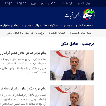
درباره انجمن
ارتباط با ما
تلکس خبری
عربي
English
Shqip
صفحه اصلی
انجمن
خانواده‌ها
مراکز انجمن
اعضاء سابق م
شما اینجا هستید »
صفحه اصلی »
برچسب زده شده با : صادق دلاور
برچسب : صادق دلاور
پیام برادر صادق دلاور عضو گرفتار 
19 خرداد 1405
سلام و درود برادرم صادق جان در واقع برا
و سوالم این است که چرا تا به این حد
انجمن نجات […]
پیام برزو دلاور برای برادرش صادق
22 اسفند 1403
استاد برزو دلاور از فرهنگیان و مدرس دا
از اسارت رجوی بوده است و در آخرین دید
آن بود تا بتواند با مهیا شدن تسهیلاتی ب