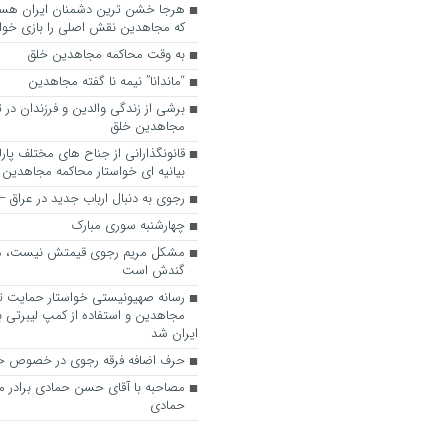
که مجاهدین نقش اصلی را بازی خواه
به وقت محاکمه مجاهدین خلق
“ماندانا” نیمه نا گفته مجاهدین
برشی از زندگی والدین و فرزندان در
مجاهدین خلق
قانونگذارانی از جناح های مختلف پارل
بیانیه ای خواستار محاکمه مجاهدین
رجوی به دنبال ارباب جدید در عراق
چهارشنبه سوری مبارک
مشکل مریم رجوی قیمتش نیست، 
گندش است
رسانه صهیونیستی خواستار حمایت تل
مجاهدین و استفاده از کمپ لیبرتی برا
ایران شد
حرف اضافه فرقه رجوی در خصوص ح
مصاحبه با آقای حسن حمادی برادر 
حمادی