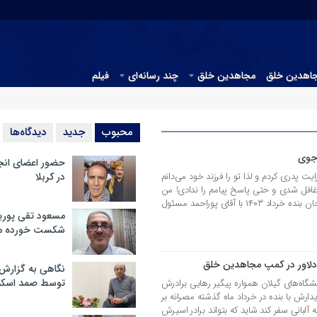
جاهدین خلق
مجاهدین خلق
چند رسانه‌ای
فیلم
محبوب
جدید
دیدگاه‌ها
رجوی
حضور اعضای انج
یت پدری کردم و لذا تو را فرزند خود می‌دانم
در کربلا
 غافل شدی و حتی پاسخ پیامم را ندادی! من
خیر و صلاح تو را خواسته بودم. صادق جان بنده خرداد ۱۴۰۳ با آقای پوراحمد مسئول
مسعود تقی پوریا
شکست خورده م
 دلاور در کمپ مجاهدین خلق
نگاهی به گزارش
توسط صمد اسکن
نشگاه‌های گیلان همواره پیگیر رهایی برادرش
ارش با بنده در خرداد ماه گذشته مصرانه بر
ه آلبانی سفر کند شاید که بتواند برادر اسیرش