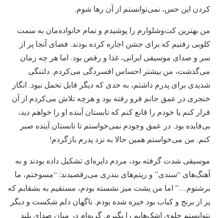
کردن این حس، نمی‌توانستم از آن رها شوم.
من بهترین کت‌وشلوارم را پوشیدم و تمام خانواده‌مان به سمت
کلوبی رفتیم که برای جشن اجاره کرده بودند. فضای آنجا پر از
سر و صدای موسیقی ایرانی، غذا و رقص بود. اما هر چه زمان
می‌گذشت، من بیشتر احساس افسردگی می‌کردم. دلتنگی
شدیدی برای پدرم داشتم، به حدی که دیگر قابل تحمل نبود. انگار
خنجری در عمق جانم فرو رفته بود و هرچه تلاش می‌کردم از آن
فرار کنم یا خودم را قانع کنم که تابستان آینده او را خواهم دید،
بی‌فایده بود. در عمق وجودم نمی‌خواستم تا تابستان آینده صبر
کنم. من می‌خواستم همین حالا به نزد پدرم بازگردم!
موسیقی شدت گرفته بود، مردم دایره‌ای تشکیل داده بودند و به
آهنگ‌های “سندی” و ریتم‌های بندری می‌رقصیدند: “مسوختم، ما
برشتوم…” اما من پشت میز نشسته بودم، مستقیم به بشقابم که
پر از برنج و کباب بود خیره شده بودم. ناگهان دلم شکست و دیگر
نتوانستم جلوی اشک‌هایم را بگیرم. گریه‌ام در میان صدای بلند