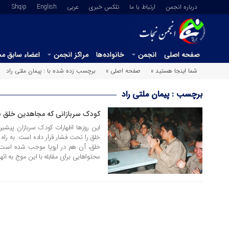
درباره انجمن
ارتباط با ما
تلکس خبری
عربي
English
Shqip
صفحه اصلی
انجمن
خانواده‌ها
مراکز انجمن
اعضاء سابق م
شما اینجا هستید »
صفحه اصلی »
برچسب زده شده با : پیمان ملتی راد
برچسب : پیمان ملتی راد
کودک سربازانی که مجاهدین خلق ب
28 مرداد 1403
این روزها اظهارات کودک سربازان پی
خلق را تحت فشار قرار داده است. به راه 
خلق، آن هم در اروپا موجب شده است ک
محتواهایی برای مقابله با این موج به اته