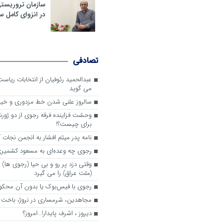
سازمان تروریست
در انزوای کامل 
تصادفی
عبدالحمید رئوفیان از انتخابات ریا
می گوید
سالروز علنی شدن خط مزدوری و خی
وحشت فزاینده فرقه رجوی از دو ژورنا
برای چیست؟!
نامه پدر میثم افشار به انجمن نجات آ
رجوی چه وعده‌ای به مسعود کشمیری 
وقتی دزد پر رو و بی حیا (رجوی ها) 
(ملت عراق) را می گیرد
رجوی با فیس‌بوک یا بدون آن محکو
مجاهدین، شرم‎ساری در نروژ، باخت در فرانسه
ديروز ، اشرف پايدار!…امروز؟