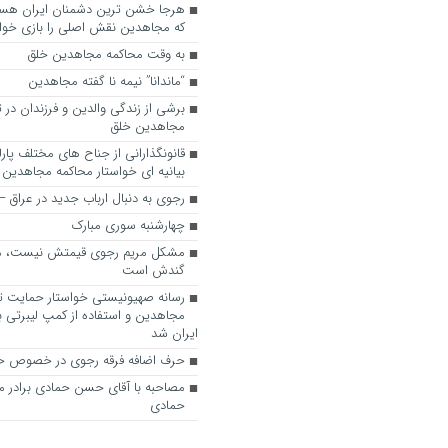
که مجاهدین نقش اصلی را بازی خواه
به وقت محاکمه مجاهدین خلق
“ماندانا” نیمه نا گفته مجاهدین
برشی از زندگی والدین و فرزندان در
مجاهدین خلق
قانونگذارانی از جناح های مختلف پارل
بیانیه ای خواستار محاکمه مجاهدین
رجوی به دنبال ارباب جدید در عراق
چهارشنبه سوری مبارک
مشکل مریم رجوی قیمتش نیست، 
گندش است
رسانه صهیونیستی خواستار حمایت تل
مجاهدین و استفاده از کمپ لیبرتی برا
ایران شد
حرف اضافه فرقه رجوی در خصوص ح
مصاحبه با آقای حسن حمادی برادر 
حمادی