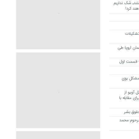
هرجا خشن ترین دشمنان ایران هستند٬ شک نداریم
ند کرد!
 تشکیلات
مان اروپا طی
 – قسمت اول
مشکل بوی
 آویو از
ی مقابله با
قوق بشر
مرحوم محمد