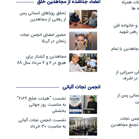
اعضاء جداشده از مجاهدین خلق
ات همراه
 ها
تحقق رویاهای انسانی پس
از رهایی از مجاهدین
و خانواده اش
رهبر شهید
حضور اعضای انجمن نجات
زنجان در کربلا
جاهدین با تمام
مجاهدین و کشتار برای
هیچ در 6 و 7 مرداد سال 88
 میرزایی از
در اشرف
انجمن نجات آلبانی
سانی پس از
نشست “هیئت صلح ۲۰۲۶”
ن
به مناسبت روز جهانی
بخشش
جمن نجات
نشست انجمن نجات آلبانی
و تجمع مجاهدین
به مناسبت ۳۰ خرداد