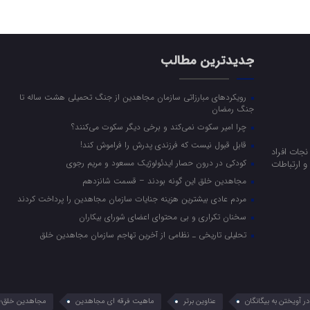
جدیدترین مطالب
رویکرد‌های مبارزاتی سازمان مجاهدین از جنگ تحمیلی هشت ساله تا
جنگ رمضان
چرا امیر سکوت نمی‌کند و برخی دیگر سکوت می‌کنند؟
قابل قبول نیست که فرزندی پدرش را فراموش کند!
جات افراد
کودکی در درون حصار ایدئولوژیک مسعود و مریم رجوی
 ارتباطات
مجاهدین خلق این گونه بودند – قسمت شانزدهم
مردم عادی بیشترین هزینه جنایات سازمان مجاهدین را پرداخت کردند
سخنان تکراری و بی محتوای اعضای شورای بیکاران
تحلیلی تاریخی ـ نظامی از آخرین تهاجم سازمان مجاهدین خلق
 آویختن به بیگانگان
عناوین برتر
ماهیت فرقه ای مجاهدین
مجاهدین خلق؛ 