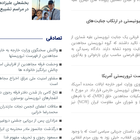
بخشعلی علیزاده 
در مراسم تشییع 
نیستی در ارتکاب جنایت‌های
خانواده شهید اسکندری که در دهه ۱۳۶۰ قربانی یک جنایت تروریستی علیه شماری از
تصادفی
 تاکید داشتند که گروه تروریستی مجاهدین
یت وجوه تشابه دارند. دادگاه رسیدگی به
واکنش سخنگوی وزارت خارجه به خا
ق فرصتی مناسب برای بازخوانی و یادآوری
مجاهدین از فهرست تروریستها
وحشت فرقه مجاهدین از افزایش ام
چالش برانگیز خانواده ها
ست تروریستی آمریکا
مشاور امنیت ملی عراق: اخراج مجا
است
زارت امور خارجه ایالات متحده آمریکا،
سازمان مجاهدین خلق را در فهرست گروه‌های تروریستی خارجی قرار داد. در مورخ 8
تلخ کامی باز شدن دفتر فرقه رجوی در 
اکتبر 1997، وزارت امور خارجه آمریکا تشکیلات مجاهدین خلق (MEK)، که با نام‌های
انفجارهای تروریستی بوستون
مستعار سازمان مجاهدین خلق (MKO) و شورای ملی مقاومت ایران (NCRI) نیز
ملاقات اعضای انجمن نجات مازندران ب
محمدرضا خزایی
عزاداری پس از برپایی جشنی دروغین
درگذشت جانسوز مادر محترمه ی ابرا
 ، داستان جریانی سیاسی است که با وجود
روزی انقلاب، خیلی زود به روی مردم انقلابی
مسعود رجوی و تحریف مفهوم فدا