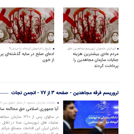
17 مرداد 1405
23 تیر 1405
قربانیان خاموش تروریسم مجاهدین خلق
تاریخ را فراموش کرده‌اند یا مردم را؟
مردم عادی بیشترین هزینه
ادعای صلح در سایه گذشته‌ای پر
جنایات سازمان مجاهدین را
از خون
پرداخت کردند
تروریسم فرقه مجاهدین - صفحه 3 از 77 - انجمن نجات
جنایات سازمان مسعود از منظر حقوق بین ال
17 آبان 1404
آیا جمهوری اسلامی حق محاکمه ساز
در سالهای پس از 360
عملیات های تروریستی، عملا در تقابل 
داخلی ایران این اقدامات مصداق جرائم ع
همکاری با دولت متخاصم محسوب شده 