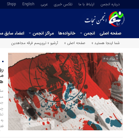
درباره انجمن
ارتباط با ما
تلکس خبری
عربي
English
Shqip
صفحه اصلی
انجمن
خانواده‌ها
مراکز انجمن
اعضاء سابق م
شما اینجا هستید »
صفحه اصلی »
آرشیو »
تروریسم فرقه مجاهدین
17 مرداد 1405
چ
رو
مج
هش
سا
مسی
جم
چر
تش
به
فع
سا