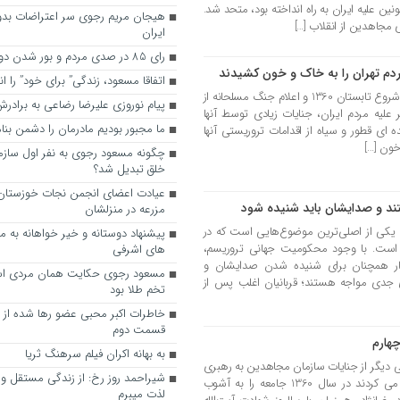
ن علیه ایران به راه انداخته بود، متحد شد.
هیجان مریم رجوی سر اعتراضات بدو
 مجاهدین از انقلاب […]
ایران
رای 85 در صدی مردم و بور شدن دوباره رجوی
دم تهران را به خاک و خون کشیدند
اتفاقا مسعود، زندگی” برای خود” را ا
در بیش از چهار دهه گذشته بخصوص از شروع تابستان 1360 و اعلام جنگ مسلحانه از
پیام نوروزی علیرضا رضاعی به براد
لیه مردم ایران، جنایات زیادی توسط آنها
ما مجبور بودیم مادرمان را دشمن بنا
ای قطور و سیاه از اقدامات تروریستی آنها
خون […]
چگونه مسعود رجوی به نفر اول ساز
خلق تبدیل شد؟
عیادت اعضای انجمن نجات خوزستان ا
ستند و صدایشان باید شنیده شود
مزرعه در منزلشان
لت یکی از اصلی‌ترین موضوع‌هایی است که در
 است. با وجود محکومیت جهانی تروریسم،
های اشرفی
شکار همچنان برای شنیده شدن صدایشان و
مسعود رجوی حکایت همان مردی اس
جدی مواجه هستند؛ قربانیان اغلب پس از
تخم طلا بود
خاطرات اکبر محبی عضو رها شده از
قسمت دوم
هارم
به ‌بهانه اکران فیلم سرهنگ ثریا
ی دیگر از جنایات سازمان مجاهدین به رهبری
شیراحمد روز رخ: از زندگی مستقل و آ
مسعود رجوی پرداخته است که تلاش می کردند در سال 1360 جامعه را به آشوب
لذت میبرم