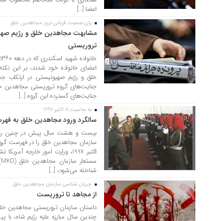
اعضا […]
پای صحبت قربانی ترور مجاهدین خلق
11 آبان 1404
مشابهت مجاهدین خلق و رژیم صهیو
تروریستی
اعضای خانواده خود شدند، بر این نکته
خلق و رژیم صهیونیستی در ارتکاب جنا
جنایت‌های گروه تروریستی مجاهدین خل
جنایت‌های گسترده این گروه […]
به مناسبت 8 اکتبر 1997
16 مهر 1404
سالگرد ورود مجاهدین خلق به فهر
بیست و هشت سال پیش در چنین روزی و
شناخته می‌شود، […]
جریان شناسی سازمان مجاهدین خلق
16 مهر 1404
از مجاهد تا تروریست
داستان سازمان تروریستی مجاهدین خلق
چندین سال مبارزه علیه رژیم شاه، با پی