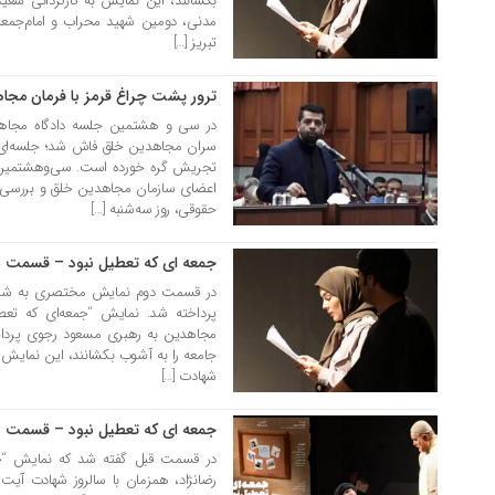
بکشانند، این نمایش به کارگردانی سعید 
مدنی، دومین شهید محراب و امام‌جمعه
تبریز […]
ترور پشت چراغ قرمز با فرمان مج
30 شهریور 1404
در سی‌ و هشتمین جلسه دادگاه مجاهد
سران مجاهدین خلق فاش شد؛ جلسه‌ای 
اعضای سازمان مجاهدین خلق و بررسی
حقوقی، روز سه‌شنبه […]
جمعه ای که تعطیل نبود – قسمت 
30 شهریور 1404
در قسمت دوم نمایش مختصری به شخص
پرداخته شد. نمایش “جمعه‌ای که تعطی
جامعه را به آشوب بکشانند، این نمایش به
شهادت […]
جمعه ای که تعطیل نبود – قسمت 
26 شهریور 1404
در قسمت قبل گفته شد که نمایش “جمع
رضانژاد، همزمان با سالروز شهادت آیت‌