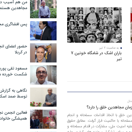
من هم آسیب دید
مجاهدین هستم
08 تیر 1405
پس افشاگری مج
حضور اعضای انج
به مناسبت 7 تیر
در کربلا
باران اشک در شامگاه خونین 7
تیر
مسعود تقی پوریا
شکست خورده م
نگاهی به گزارش
توسط صمد اسکن
ملل
مان مجاهدین خلق را دارد؟
فعالین انجمن نج
1 سازمان مجاهدین خلق با اتخاذ اقدامات مسلحانه و انجام
همیشگی خانواده
مسلحانه با حاکمیت قرار گرفت. مطابق حقوق
لیه امنیت ملی، مشارکت در اقدام مسلحانه و
و مبنای تشکیل پرونده های کیفری علیه