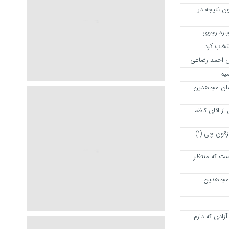
ن نتیجه در
نتخاب کرد
رش احمد رضاعی
میم
مان مجاهدین
ز اقای کاظم
پیشنهاد دوستانه و خیر خواهانه به مزقون چی (1)
ت که منتظر
 مجاهدین –
زادی که دارم