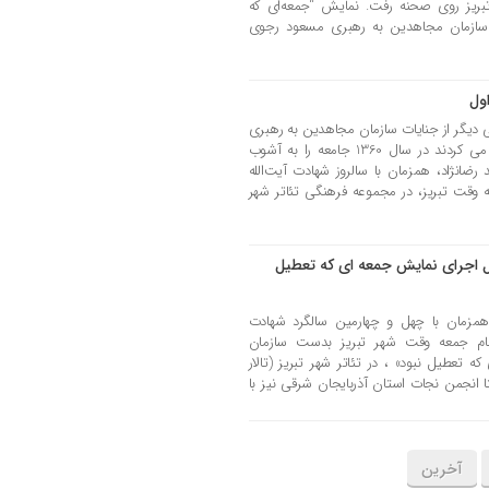
تبریز روی صحنه رفت. نمایش “جمعه‌ای که
ت سازمان مجاهدین به رهبری مسعود رجوی
ول
ی دیگر از جنایات سازمان مجاهدین به رهبری
مسعود رجوی پرداخته است که تلاش می کردند در سال 1360 جامعه را به آشوب
رضانژاد، همزمان با سالروز شهادت آیت‌الله
 وقت تبریز، در مجموعه فرهنگی تئاتر شهر
ال اجرای نمایش جمعه ای که تعطیل
 پنجشنبه بیستم شهریور ماه 1404 همزمان با چهل‌ و چهارمین سالگرد شهادت
مام جمعه وقت شهر تبریز بدست سازمان
تعطیل نبود» ، در تئاتر شهر تبریز (تالار
 انجمن نجات استان آذربایجان شرقی نیز با
آخرین