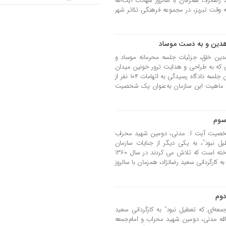
رضانژاد، همزمان با سالروز شهادت آیت‌الله
 وقت تبریز، در مجموعه فرهنگی تئاتر شهر
اهدین و به دست موساد
ین خلق، جزئیات جلسه محرمانه موساد و
که به طراحی و هدایت ترور خونین میدان
تجریش گره خورده است. سی‌وهشتمین جلسه دادگاه رسیدگی به اتهامات ۱۰۴ نفر از
 ماهیت این سازمان به‌عنوان یک شخصیت
سوم
یت آیت ا.. مدنی، دومین شهید محراب
ل نبود”، به یکی دیگر از جنایات سازمان
مجاهدین به رهبری مسعود رجوی پرداخته است که تلاش می کردند در سال 1360
 کارگردانی سعید رضانژاد، همزمان با سالروز
دوم
ه‌ای که تعطیل نبود” به کارگردانی سعید
الله مدنی، دومین شهید محراب و امام‌جمعه