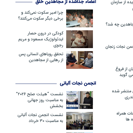
اعضاء جداشده از مجاهدین خلق
ه از سازمان
چرا امیر سکوت نمی‌کند و
برخی دیگر سکوت می‌کنند؟
اهدین چه شد؟
کودکی در درون حصار
ایدئولوژیک مسعود و مریم
رجوی
من نجات زنجان
تحقق رویاهای انسانی پس
از رهایی از مجاهدین
ن از فروغ
ی گوید
انجمن نجات آلبانی
 منتشر شده
نشست “هیئت صلح ۲۰۲۶”
دری
به مناسبت روز جهانی
بخشش
ات همراه
نشست انجمن نجات آلبانی
 ها
به مناسبت ۳۰ خرداد