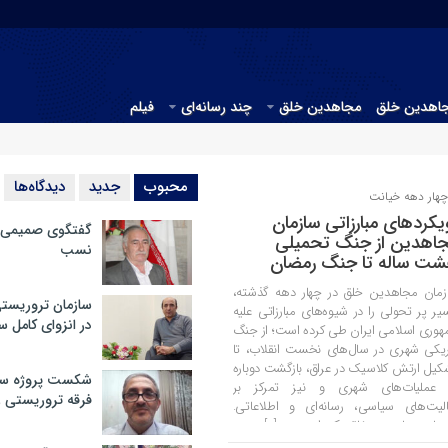
جاهدین خلق
مجاهدین خلق
چند رسانه‌ای
فیلم
محبوب
جدید
دیدگاه‌ها
هار دهه خیانت
یکرد‌های مبارزاتی سازمان
گفتگوی صمیمی با
اهدین از جنگ تحمیلی
نسب
ت ساله تا جنگ رمضان
زمان مجاهدین خلق در چهار دهه گذشته،
سازمان تروریست
ر پر تحولی را در شیوه‌های مبارزاتی علیه
در انزوای کامل 
هوری اسلامی ایران طی کرده است؛ از جنگ
یکی شهری در سال‌های نخست انقلاب، تا
کیل ارتش کلاسیک در عراق، بازگشت دوباره
شکست پروژه سیا
 عملیات‌های شهری و نیز تمرکز بر
فرقه تروریستی 
الیت‌های سیاسی، رسانه‌ای و اطلاعاتی.
زمان مجاهدین خلق یکی از معدود […]