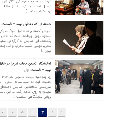
تبریز، در مجموعه فرهنگی تئاتر شهر 
تعطیل نبود”، به یکی دیگر از جنایا
پرداخته است که […]
جمعه ای که تعطیل نبود – قسمت ا
24 شهریور 1404
نمایش “جمعه‌ای که تعطیل نبود”، به یک
بکشانند، این نمایش به کارگردانی سعید 
مدنی، دومین شهید محراب و امام‌جمعه
تبریز […]
نمایشگاه انجمن نجات تبریز در خل
22 شهریور 1404
نبود – قسمت اول
روز
حضرت آیت‌الله سیداسدالله مدنی، ا
تروریستی مجاهدین، نمایش «جمعه‌ای که 
تربیت) به روی صحنه رفت. در این راستا
برپایی نمایشگاهی متناسب […]
7
6
5
4
3
2
1