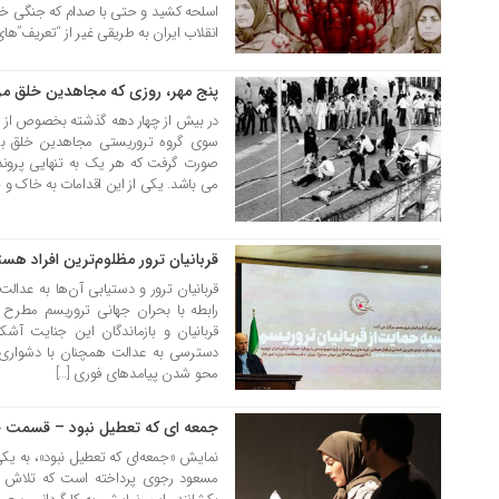
اسلحه کشید و حتی با صدام که جنگی خونی
انقلاب ایران به طریقی غیر از “تعریف”های
پنج مهر، روزی که مجاهدین خلق مر
05 مهر 1404
سوی گروه تروریستی مجاهدین خلق بر ع
صورت گرفت که هر یک به تنهایی پرونده 
می باشد. یکی از این اقدامات به خاک و 
قربانیان ترور مظلوم‌ترین افراد ه
05 مهر 1404
قربانیان ترور و دستیابی آن‌ها به عدا
رابطه با بحران جهانی تروریسم مطرح
قربانیان و بازماندگان این جنایت آ
دسترسی به عدالت همچنان با دشواری 
محو شدن پیامد‌های فوری […]
جمعه ای که تعطیل نبود – قسمت چ
01 مهر 1404
نمایش «جمعه‌ای که تعطیل نبود»، به یک