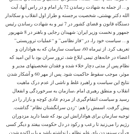
و… از جمله به شهادت رساندن 72 یار امام و در راس آنها، آیت
الله دکتر بهشتی، شخصیت برجسته و طراز اول انقلاب و سکاندار
دستگاه قانون و قضای کشور در 7 تیر و به شهادت رساندن رئیس
جمهور و نخست وزیر ایران: شهیدان رجایی و باهنر در 8 شهریور
و… سیاست خود را، در “فاز نظامی” و “عملیات تروریستی”
تعریف کرد. از تیرماه 60، سیاست سازمان که به هواداران و
اعضاء در خانه‌های تیمی ابلاغ شد، ترور سران بود با این امید که
نظام پس از مدتی دچار خلاء شده و فقدان شخصیتهای مدیر و
موثر، موجب سقوط حاکمیت شود. پس از مهر 60 و آشکار شدن
نتایج این سیاست و راهبرد غلط و ناشی از عدم درک ماهیت
انقلاب و منطق رهبری امام ،سازمان به سرخوردگی و انفعال
رسید و سیاست انتقام‌گیری از مردم عادی کوچه و بازار را در
پیش گرفت. اسمش را هم: “زدن سرانگشتان نظام” گذاشت.
توجیه سازمان برای هوادارانش این بود که شما دارید مزدوران
رژیم را می‌زنید تا رعب و رکود در دل حکومت بیفتد و دیگر کسی
جرأت سینه‌زدن پای علم نظام را نداشته باشد و با پراکنده شدن