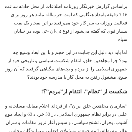
براساس گزارش خبرنگار روزنامه اطلاعات از محل حادثه ساعت
7:16 دقیقه بامداد هنگامی که امت حزب‌الله مانند هر روز برای
فعالیت روزانه به سر کار خود می‌رفتند بر اثر انفجار یک بمب
بسیار قوی که گفته می‌شود از نوع تی-ان –تی بوده در خیابان
سپاه
اما باید دید دلیل این جنایت در این حجم و با این ابعاد وسیع چه
بود؟ چرا مجاهدین خلق، انتقام شکست سیاسی و تاریخی خود از
جمهوری اسلامی را از مردم و بچه‌های بیگناهی گرفتند که آن روز
صبح، مشغول رفتن به محل کار یا مدرسه خود بودند؟
شکست از “نظام”، انتقام از”مردم”؟!
“سازمان مجاهدین خلق ایران”، از فردای اعلام مقابله مسلحانه و
علنی در برابر نظام جمهوری اسلامی، در 30 خرداد 60 و ایجاد موج
آشوب، بحران، تشنج سیاسی، و سپس آغاز ترور مقامات و سران
عالیرتبه نظام، ائمه جمعه، مسئولان قضایی و نمایندگان مجلس