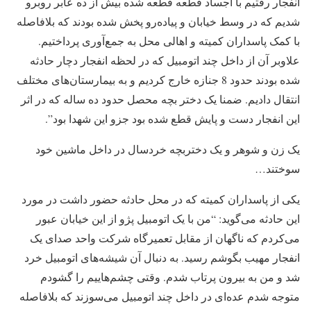
انفجار رفتیم با اجساد قطعه قطعه شده بیش از ده عابر روبرو
شدیم که در وسط خیابان و پیاده‌رو پخش شده بودند که بلافاصله
با کمک پاسداران کمیته و اهالی محل به جمع‌آوری پرداختیم.
علاو‌بر آن از داخل چند اتومبیل که در لحظه انفجار دچار حادثه
شده بودند حدود 8 جنازه خارج کردیم و به بیمارستان‌های مختلف
انتقال دادیم. ضمنا یک دختر بچه محصل حدود ده ساله که در اثر
این انفجار دست و پایش قطع شده بود جزو این شهدا بود”.
یک زن و شوهر و یک دختربچه خردسال در داخل ماشین خود
سوختند…
یکی از پاسداران کمیته که در محل حادثه حضور داشت در مورد
این حادثه می‌گوید: “من با یک اتومبیل پژو از این خیابان عبور
می‌کردم که ناگهان از مقابل تعمیرگاه شرکت واحد صدای یک
انفجار مهیب بگوشم رسید. به دنبال آن شیشه‌های اتومبیل خرد
شد و من به بیرون پرتاب شدم. وقتی چشم‌هاییم را گشودم
متوجه شدم عده‌ای در داخل چند اتومبیل می‌سوزند که بلافاصله