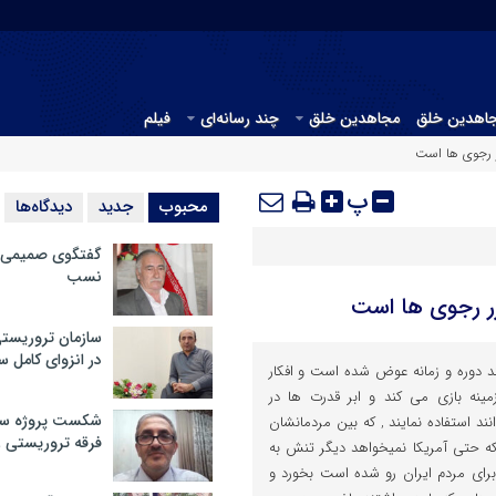
جاهدین خلق
مجاهدین خلق
چند رسانه‌ای
فیلم
 رجوی ها است
پ
محبوب
جدید
دیدگاه‌ها
گفتگوی صمیمی با
نسب
ر رجوی ها است
سازمان تروریست
در انزوای کامل 
د دوره و زمانه عوض شده است و افکار
نه بازی می کند و ابر قدرت ها در
شکست پروژه سیا
ند استفاده نمایند , که بین مردمانشان
فرقه تروریستی 
که حتی آمریکا نمیخواهد دیگر تنش به
ای مردم ایران رو شده است بخورد و