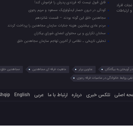
قابل قبول نیست که فرزندی پدرش را فراموش کند!
جات افراد
کودکی در درون حصار ایدئولوژیک مسعود و مریم رجوی
 ارتباطات
مجاهدین خلق این گونه بودند – قسمت شانزدهم
مردم عادی بیشترین هزینه جنایات سازمان مجاهدین را پرداخت کردند
سخنان تکراری و بی محتوای اعضای شورای بیکاران
تحلیلی تاریخی ـ نظامی از آخرین تهاجم سازمان مجاهدین خلق
 آویختن به بیگانگان
عناوین برتر
ماهیت فرقه ای مجاهدین
مجاهدین خلق؛ 
نفی روابط خانوادگی در مناسبات فرقه رجوی
حه اصلی
تلکس خبری
درباره
ارتباط با ما
عربي
English
Shqip