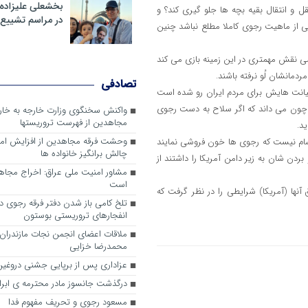
بخشعلی علیزاده 
نقل و انتقال بقیه بچه ها جلو گیری کند؟ و
در مراسم تشییع 
سی از ماهیت رجوی کاملا مطلع نباشد چنین
ی نقش مهمتری در این زمینه بازی می کند
ردمانشان لُو نرفته باشند.
تصادفی
انت هایش برای مردم ایران رو شده است
د چون می داند که اگر سلاح به دست رجوی
واکنش سخنگوی وزارت خارجه به خا
مجاهدین از فهرست تروریستها
ید.
وحشت فرقه مجاهدین از افزایش ام
 سام نیست که رجوی ها خون فروشی نمایند
چالش برانگیز خانواده ها
بردن شان به زیر دامن آمریکا را داشتند از
مشاور امنیت ملی عراق: اخراج مجا
است
ها (آمریکا) شرایطی را در نظر گرفت که
تلخ کامی باز شدن دفتر فرقه رجوی در 
انفجارهای تروریستی بوستون
ملاقات اعضای انجمن نجات مازندران ب
محمدرضا خزایی
عزاداری پس از برپایی جشنی دروغین
درگذشت جانسوز مادر محترمه ی ابرا
مسعود رجوی و تحریف مفهوم فدا