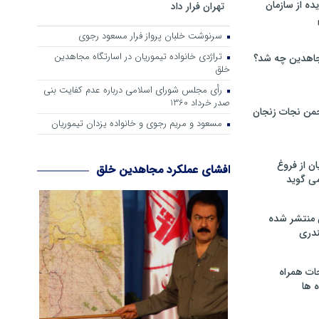
ه از سازمان
تهران فرار داد
سرنوشت خلبان پرواز فرار مسعود رجوی
تراژدی خانواده تیموریان در اسارتگاه مجاهدین
اهدین چه شد؟
خلق
رأی مجلس شورای اسلامی درباره عدم كفایت بنی
صدر خرداد 1360
من نجات زنجان
مسعود و مریم رجوی و خانواده یزدان تیموریان
ن از فروغ
افشای عملکرد مجاهدین خلق
ی گوید
 منتشر شده
دری
ات همراه
 ها