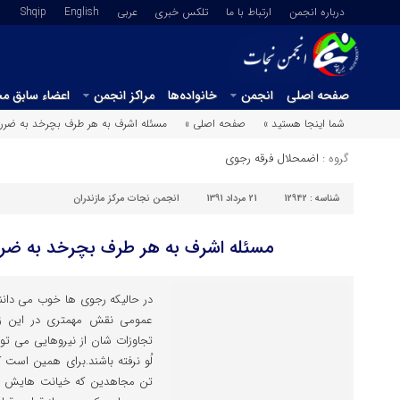
درباره انجمن
ارتباط با ما
تلکس خبری
عربي
English
Shqip
صفحه اصلی
انجمن
خانواده‌ها
مراکز انجمن
اعضاء سابق م
شما اینجا هستید »
صفحه اصلی »
مسئله اشرف به هر طرف بچرخد به ضرر
گروه :
اضمحلال فرقه رجوی
شناسه :
12942
21 مرداد 1391
انجمن نجات مرکز مازندران
مسئله اشرف به هر طرف بچرخد به ضر
در حالیکه رجوی ها خوب می دانن
عمومی نقش مهمتری در این زمی
تجاوزات شان از نیروهایی می توان
لُو نرفته باشند.برای همین است 
تن مجاهدین که خیانت هایش بر