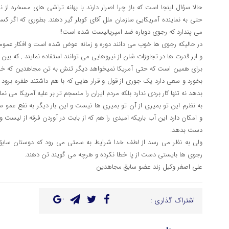
حالا سوُال اینجا است که باز چرا اصرار دارند با بهانه تراشی های مسخره از 
حتی به نماینده آمریکایی سازمان ملل آقای کوبلر گیر دهند. بطوری که اگر ک
می پندارد که رجوی دوباره ضد امپریالیست شده است!!
در حالیکه رجوی ها خوب می دانند دوره و زمانه عوض شده است و افکار عموم
و ابر قدرت ها در تجاوزات شان از نیروهایی می توانند استفاده نمایند , که بین م
برای همین است که حتی آمریکا نمیخواهد دیگر تنش به تن مجاهدین که خی
بخورد و سعی دارد یک جوری از قول و قرار هایی که با هم داشتند طفره برو
بدهد نه تنها کار بردی ندارد بلکه مردم ایران را منسجم تر بر علیه آمریکا می نما
به نظرم این تو بمیری از آن تو بمیری ها نیست و این بار دیگر به نفع عمو
و امکان دارد این آب باریکه امیدی را هم که از بابت در آوردن فرقه از لیست و 
دست بدهد.
ولی به نظر می رسد از لطف خدا شرایط به سمتی می رود که دوستان سابق آن
رجوی ها بایستی دست از پا خطا نکرده و هرچه می گویند تن دهند.
علی اصغر وکیل زند عضو سابق مجاهدین
اشتراک گذاری :