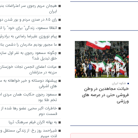
هیجان مریم رجوی سر اعتراضات بدو
ایران
رای 85 در صدی مردم و بور شدن دوباره رجوی
اتفاقا مسعود، زندگی” برای خود” را ا
پیام نوروزی علیرضا رضاعی به براد
ما مجبور بودیم مادرمان را دشمن بنا
چگونه مسعود رجوی به نفر اول ساز
خلق تبدیل شد؟
عیادت اعضای انجمن نجات خوزستان ا
مزرعه در منزلشان
شکوه ایران
های اشرفی
خیانت مجاهدین در وطن
مسعود رجوی حکایت همان مردی اس
فروشی حتی در عرصه های
تخم طلا بود
ورزشی
خاطرات اکبر محبی عضو رها شده از
قسمت دوم
به ‌بهانه اکران فیلم سرهنگ ثریا
شیراحمد روز رخ: از زندگی مستقل و آ
لذت میبرم