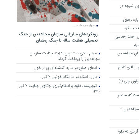
ن نتیجه در
چهار دهه خیانت
نتخاب کرد
رویکرد‌های مبارزاتی سازمان مجاهدین از جنگ
رش احمد رضاعی
تحمیلی هشت ساله تا جنگ رمضان
میم
مان مجاهدین
مردم عادی بیشترین هزینه جنایات سازمان
مجاهدین را پرداخت کردند
ز اقای کاظم
ادعای صلح در سایه گذشته‌ای پر از خون
باران اشک در شامگاه خونین 7 تیر
پیشنهاد دوستانه و خیر خواهانه به مزقون چی (1)
تروریسم، نفوذ و انتقام‌گیری؛ واکاوی جنایت ۷ تیر
۱۳۶۰
ت که منتظر
 مجاهدین –
زادی که دارم