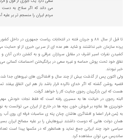
سعی دارد یک جوری از قول و قرار
می داند که اگر سلاح به دست رجو
مردم ایران را منسجم تر بر علیه آم
تا قبل از سال 88 و جریان فتنه در انتخابات ریاست جمهوری در دا
پرده سازمان خبر نداشتند و شاید هم عده ای از سر بی خبری از او حمایت می
کشیدن نفرات اسیر اشرف در مقابل سربازان عراقی و به کشتن دادن آنان و
نفاق خود تحت پوش حماسه و غیره سعی در برانگیختن احساسات کسانی می کرد
خبر نبودند.
ولی اکنون پس از گذشت بیش از چند سال و افشاگری های نیروهای جدا شده
قضیه روشن گشته که اگر خدای ناکرده قرار باشد باز هم این اتفاق بیفتد تم
هست که این بارگریبان رجوی جنایت کار را خواهد گرفت.
البته رجوی در خیانت ها به مسیری رفته است که فقط نجات خودش مهم
خونریزی ها علاوه بر فروش خون بچه ها در خارج از ایران می توانست به نوع
به یُمن فرار اعضا و افشاگری هاشان چنان پته ی مناسبات فرقه ای روی آب ری
همان دولت هایی که دوست داشتند نیروهایش را بر علیه مصالح ایران بسیج 
سیاسی خود چند ایرانی جمع نماید و همانطور که در عکسها پیدا است تعدادی 
ساندیس می توان مشاهده کرد.