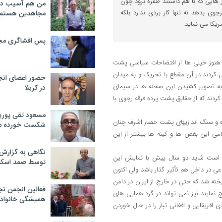
 هایی که با هم داشتند طفره برود چون
من هم آسیب دید
ی بدهد نه تنها کار بردی ندارد بلکه
مجاهدین هستم
ریکا می نماید.
پس افشاگری مج
خل کشور هنوز خیلی ها از افتضاحات سیاسی پشت
 کردند در آن مقطع با تحریک و به میدان
حضور اعضای انج
 به تصویر کشیدن این صحنه ها در سیمای
در کربلا
ند که از حقایق پشت پرده فرقه رجوی با
مسعود تقی پوریا
 و سنگ اندازیهای پشت حصار اشرف چنان
شکست خورده م
امی این بغض ها و کینه ها بیشتر از این
نگاهی به گزارش
 است شاید دو سال پیش با نمایش این
توسط صمد اسکن
ی در داخل هم تأثیر گذار باشد ولی اکنون
خته شد که حتی در خارج از ایران در دامن
فعالین انجمن نج
نمایند نیز نمی تواند در گرد همایی های
همیشگی خانواده
افریقایی و افغانی تبار را در حال خوردن