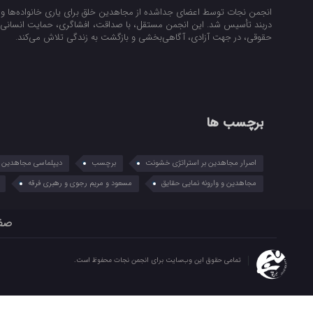
انجمن نجات توسط اعضای جداشده از مجاهدین خلق برای یاری خانواده‌ها و ن
دربند تأسیس شد. این انجمن مستقل، با صداقت، افشاگری، حمایت انسانی و
حقوقی، در جهت آزادی، آگاهی‌بخشی و بازگشت به زندگی تلاش می‌کند.
برچسب ها
اصرار مجاهدین بر استراتژی خشونت
برچسب
دیپلماسی مجاهدین در
مجاهدین و وارونه نمایی حقایق
مسعود و مریم رجوی و رهبری فرقه
صف
تمامی حقوق این وب‌سایت برای انجمن نجات محفوظ است.