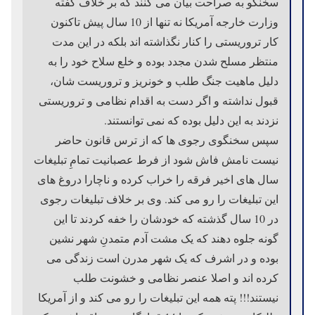
سخنگو به صراحت بیان می کنند که بر خلاف گفته
وزارت خارجه آمریکا نه تنها از 10 سال پیش تاکنون
کار تروریستی را کنار نگذاشته اند بلکه در این مدت
منتظر مسلح شدن مجدد بوده و خلع سلاح خود را به
دلیل ماهیت جنگ طلب و خونریز و تروریست شان،
قبول نداشته و اگر دست به اقدام نظامی و تروریستی
نزدند به این دلیل بوده که نمی توانستند.
سپس سخنگوی رجوی ها که از ترس قانون حاضر
نیست نامش فاش شود از فرط عصبانیت تمامِ تبلیغات
سال های اخیر فرقه را خراب کرده و ناچارا دروغ های
این تبلیغات را رو می کند. وی بر خلاف تبلیغات رجوی
در 10 سال گذشته که خودشان را خفه کردند تا این
گونه جلوه دهند که یک مشت آدم متمدنِ شهر نشین
بوده و در اشرف که یک شهر مدرن است زندگی می
کرده اند و اصلا عنصر نظامی و خشونت طلب
نیستند!!! پته همه این تبلیغات را رو می کند و از آمریکا