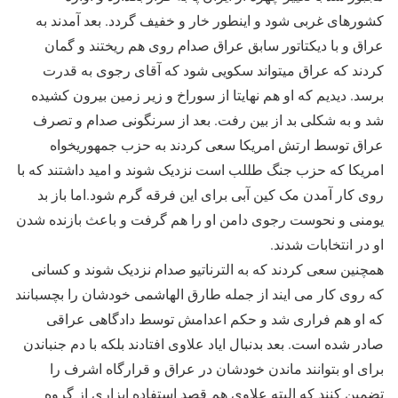
کشورهای غربی شود و اینطور خار و خفیف گردد. بعد آمدند به
عراق و با دیکتاتور سابق عراق صدام روی هم ریختند و گمان
کردند که عراق میتواند سکویی شود که آقای رجوی به قدرت
برسد. دیدیم که او هم نهایتا از سوراخ و زیر زمین بیرون کشیده
شد و به شکلی بد از بین رفت. بعد از سرنگونی صدام و تصرف
عراق توسط ارتش امریکا سعی کردند به حزب جمهوریخواه
امریکا که حزب جنگ طللب است نزدیک شوند و امید داشتند که با
روی کار آمدن مک کین آبی برای این فرقه گرم شود.اما باز بد
یومنی و نحوست رجوی دامن او را هم گرفت و باعث بازنده شدن
او در انتخابات شدند.
همچنین سعی کردند که به الترناتیو صدام نزدیک شوند و کسانی
که روی کار می ایند از جمله طارق الهاشمی خودشان را بچسبانند
که او هم فراری شد و حکم اعدامش توسط دادگاهی عراقی
صادر شده است. بعد بدنبال ایاد علاوی افتادند بلکه با دم جنباندن
برای او بتوانند ماندن خودشان در عراق و قرارگاه اشرف را
تضمین کنند که البته علاوی هم قصد استفاده ابزاری از گروه